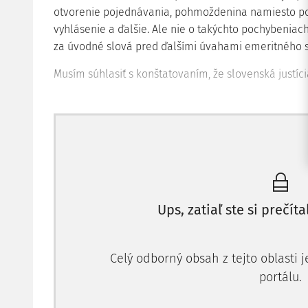
otvorenie pojednávania, pohmoždenina namiesto po
vyhlásenie a ďalšie. Ale nie o takýchto pochybeniach
za úvodné slová pred ďalšími úvahami emeritného 
Musím súhlasiť s konštatovaním, že slovenská justíci
Ups, zatiaľ ste si prečíta
Celý odborný obsah z tejto oblasti 
portálu.