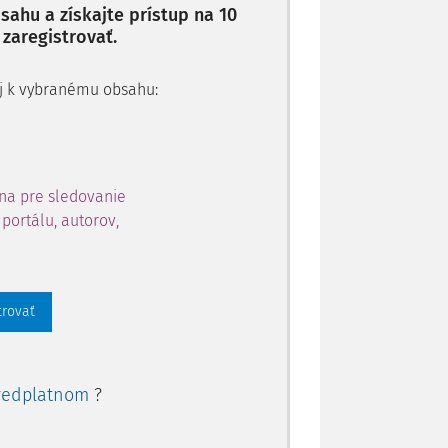
ahu a získajte prístup na 10
 zaregistrovať.
 aj k vybranému obsahu:
na pre sledovanie
portálu, autorov,
trovať
redplatnom
?