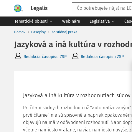
Legalis
Tematické oblasti
Webináre
Legislatíva
Čas
Domov
Časopisy
Zo súdnej praxe
Jazyková a iná kultúra v rozho
Redakcia časopisu ZSP
Redakcia časopisu ZSP
Jazyková a iná kultúra v rozhodnutiach súdov
Pri čítaní súdnych rozhodnutí už "automatizovaným
prvé čítanie" nie sú spisovné a napriek opakovaném
objavujú najmä v odôvodnení rozhodnutí. Napr. dop
včetne namiesto vrátane, naviac namiesto navyše, 