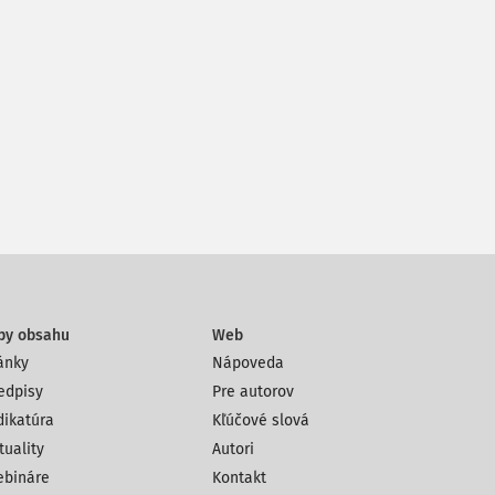
py obsahu
Web
ánky
Nápoveda
edpisy
Pre autorov
dikatúra
Kľúčové slová
tuality
Autori
bináre
Kontakt