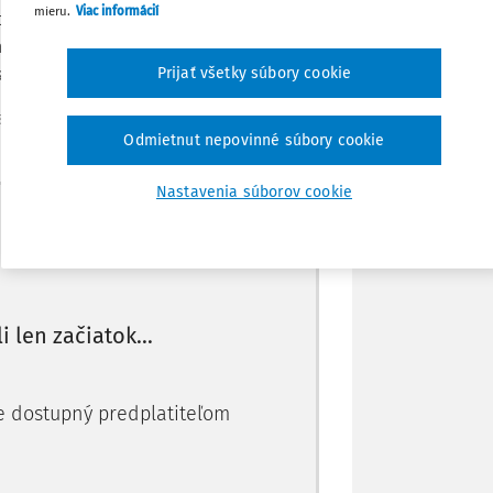
mieru.
Viac informácií
Stiahnuť
mliaždenina, prehlásenie namiesto
 má byť tento príspevok. Považujte to len
sudcu …
Prijať všetky súbory cookie
Poznámka
a (súdni
Odmietnut nepovinné súbory cookie
Nastavenia súborov cookie
Máte predplatné?
Prihláste sa
li len začiatok...
je dostupný predplatiteľom