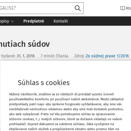
Mo
opisy
Predplatné
Kontakt
dnutiach súdov
Vydané
:
31. 1. 2016
7 minút čítania
Zdroj
:
Zo súdnej praxe 1/2016
Súhlas s cookies
Vytlačiť
Vážený návštevník, snažíme sa zo všetkých síl prinášať vysokú úroveň
používateľského komfortu pri používaní našich webstránok. Medzi základné
Obľúbené
predpoklady patrí napr. aby správne fungovalo vyhľadávanie, aby sme vás
" pohybom podčiarkujem slová, ktoré "na
neobťažovali nevhodnou reklamou alebo aby sme mali dostatok podnetov,
u vytýkaniu tohto nedostatku sa stále
ako web vylepšovať. Preto od Vás potrebujeme súhlas so spracovaním
Zdieľať
súborov cookies, t. j. malých súborov, ktoré sa dočasne ukladajú vo vašom
oručovať, namiesto správneho odporúčať,
prehliadači. Vopred ďakujeme za udelenie súhlasu. Dáta využijeme na
zahájenie pojednávania namiesto
zlepšovanie našich služieb a prispôsobenie obsahu webu priamo Vám na