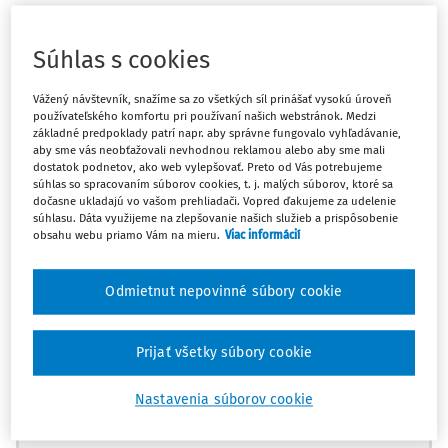
§ 5 ods. 2 zákona č. 162/1995 Z.z.
o katastri nehnuteľností a
Súhlas s cookies
o zápise vlastníckych a iných práv k nehnuteľnostiam
Vážený návštevník, snažíme sa zo všetkých síl prinášať vysokú úroveň
Ak správny súd nepočkal na uplynutie lehoty, ktorú dal
používateľského komfortu pri používaní našich webstránok. Medzi
základné predpoklady patrí napr. aby správne fungovalo vyhľadávanie,
žalobcovi na vyjadrenie k obsahu vyjadrenia žalovaného a
aby sme vás neobťažovali nevhodnou reklamou alebo aby sme mali
vydal uznesenie o zamietnutí žaloby, porušil zákon
dostatok podnetov, ako web vylepšovať. Preto od Vás potrebujeme
nesprávnym procesným postupom, čím došlo k porušeniu
súhlas so spracovaním súborov cookies, t. j. malých súborov, ktoré sa
dočasne ukladajú vo vašom prehliadači. Vopred ďakujeme za udelenie
práva na spravodlivý proces.
súhlasu. Dáta využijeme na zlepšovanie našich služieb a prispôsobenie
obsahu webu priamo Vám na mieru.
Viac informácií
UZNESENIE NAJVYŠŠIEHO SÚDU SR SP. ZN. 2SŽK/15/2018
Máte predplatné?
Prihláste sa
Odmietnut nepovinné súbory cookie
SKUTKOVÝ STAV:
Prijať všetky súbory cookie
1. Krajský súd v Trenčíne (ďalej aj len "správny súd")
Ups, zatiaľ ste si prečítali len
Nastavenia súborov cookie
uznesením č. k.
začiatok...
14Sa/20/2017-45 z 23. januára 2018 podľa
§ 261 zákona č.