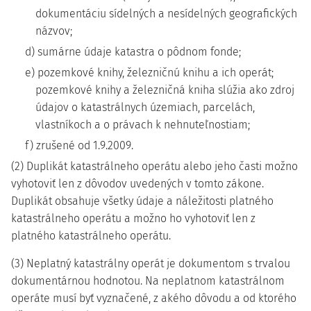
dokumentáciu sídelných a nesídelných geografických
názvov;
d) sumárne údaje katastra o pôdnom fonde;
e) pozemkové knihy, železničnú knihu a ich operát;
pozemkové knihy a železničná kniha slúžia ako zdroj
údajov o katastrálnych územiach, parcelách,
vlastníkoch a o právach k nehnuteľnostiam;
f) zrušené od 1.9.2009.
(2) Duplikát katastrálneho operátu alebo jeho časti možno
vyhotoviť len z dôvodov uvedených v tomto zákone.
Duplikát obsahuje všetky údaje a náležitosti platného
katastrálneho operátu a možno ho vyhotoviť len z
platného katastrálneho operátu.
(3) Neplatný katastrálny operát je dokumentom s trvalou
dokumentárnou hodnotou. Na neplatnom katastrálnom
operáte musí byť vyznačené, z akého dôvodu a od ktorého