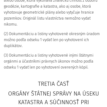
alebo osobe, ktorá vykonáva znaleckú činnosť z odboru
geodézie, kartografie a katastra, ako aj osobe, ktorá
vyhotovuje geometrické plány alebo vytyčuje hranice
pozemkov. Originál listu vlastníctva nemožno vydať
nikomu.
(2) Dokumentáciu a listiny vyhotovené okresným úradom
možno podľa odseku 1 vydať len po vyhotovení ich
duplikátov.
(3) Dokumentáciu a listiny vyhotovené inými štátnymi
orgánmi a účastníkmi právnych úkonov možno podľa
odseku 1 vydať len po vyhotovení overených kópií.
TRETIA ČASŤ
ORGÁNY ŠTÁTNEJ SPRÁVY NA ÚSEKU
KATASTRA A SÚČINNOSŤ PRI