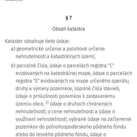
§ 7
Obsah katastra
Kataster obsahuje tieto údaje:
a) geometrické určenie a polohové určenie
nehnuteľností a katastrálnych území,
b) parcelné čísla, údaje o parcelách registra "C"
evidovaných na katastrálnej mape, údaje o parcelách
registra "E" evidovaných na mape určeného operátu,
druhy a výmery pozemkov, súpisné čísla stavieb,
údaje o príslušnosti pozemkov k zastavanému
2)
územiu obce,
údaje o druhoch chránených
nehnuteľností, o cene nehnuteľnosti a údaje o
využívaní nehnuteľností, vybrané údaje na začlenenie
pozemkov do poľnohospodárskeho pôdneho fondu
alebo do lesného pôdneho fondu, údaje o