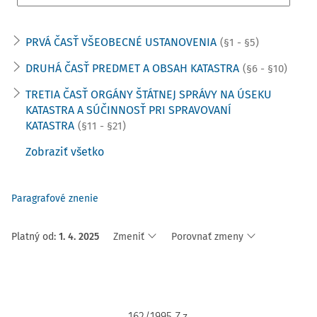
PRVÁ ČASŤ VŠEOBECNÉ USTANOVENIA
(§1 - §5)
DRUHÁ ČASŤ PREDMET A OBSAH KATASTRA
(§6 - §10)
TRETIA ČASŤ ORGÁNY ŠTÁTNEJ SPRÁVY NA ÚSEKU
KATASTRA A SÚČINNOSŤ PRI SPRAVOVANÍ
KATASTRA
(§11 - §21)
Zobraziť všetko
Paragrafové znenie
Platný od
:
1. 4. 2025
Zmeniť
Porovnať zmeny
162/1995 Z.z.