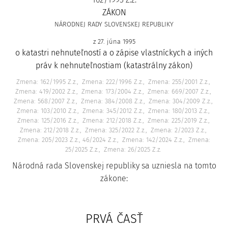
ZÁKON
NÁRODNEJ RADY SLOVENSKEJ REPUBLIKY
z 27. júna 1995
o katastri nehnuteľností a o zápise vlastníckych a iných
práv k nehnuteľnostiam (katastrálny zákon)
Zmena: 162/1995 Z.z.
Zmena: 222/1996 Z.z.
Zmena: 255/2001 Z.z.
Zmena: 419/2002 Z.z.
Zmena: 173/2004 Z.z.
Zmena: 669/2007 Z.z.
Zmena: 568/2007 Z.z.
Zmena: 384/2008 Z.z.
Zmena: 304/2009 Z.z.
Zmena: 103/2010 Z.z.
Zmena: 345/2012 Z.z.
Zmena: 180/2013 Z.z.
Zmena: 125/2016 Z.z.
Zmena: 212/2018 Z.z.
Zmena: 225/2019 Z.z.
Zmena: 212/2018 Z.z.
Zmena: 325/2022 Z.z.
Zmena: 2/2023 Z.z.
Zmena: 205/2023 Z.z., 46/2024 Z.z.
Zmena: 142/2024 Z.z.
Zmena:
25/2025 Z.z.
Zmena: 26/2025 Z.z.
Národná rada Slovenskej republiky sa uzniesla na tomto
zákone:
PRVÁ ČASŤ