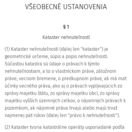
VŠEOBECNÉ USTANOVENIA
§ 1
Kataster nehnuteľností
(1) Kataster nehnuteľností (ďalej len "kataster") je
geometrické určenie, súpis a popis nehnuteľností.
Súčasťou katastra sú údaje o právach k týmto
nehnuteľnostiam, a to o vlastníckom práve, záložnom
práve, vecnom bremene, o predkupnom práve, ak má mať
účinky vecného práva, ako aj o právach vyplývajúcich zo
správy majetku štátu, zo správy majetku obcí, zo správy
majetku vyšších územných celkov, o nájomných právach k
pozemkom, ak nájomné práva trvajú alebo majú trvať
najmenej päť rokov (ďalej len "právo k nehnuteľnosti").
(2) Kataster tvoria katastrálne operáty usporiadané podľa