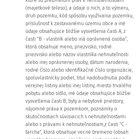
ktoré sú predmetom práv k nehnuteľnostiam
(majetkové teleso), a údaje o nich, a to výmeru,
druh pozemku, kód spôsobu využívania pozemku,
príslušnosť k zastavanému územiu obce a iné
údaje obsahujúce bližšie vysvetlenia časti A, z
časti "B - vlastník alebo iná oprávnená osoba",
ktorá obsahuje meno, priezvisko, rodné
priezvisko alebo názov vlastníka nehnuteľnosti
alebo inej oprávnenej osoby, dátum narodenia,
rodné číslo alebo identifikačné číslo organizácie,
spoluvlastnícky podiel, titul nadobudnutia podľa
verejnej listiny alebo inej listiny, miesto trvalého
pobytu alebo sídlo, iné údaje obsahujúce bližšie
vysvetlenia časti B, byty a nebytové priestory,
nájomné práva k pozemkom, poznámky o
skutočnostiach súvisiacich s nehnuteľnosťami
alebo s právami k nehnuteľnostiam,z časti "C -
ťarcha", ktorá obsahuje vecné bremeno (obsah