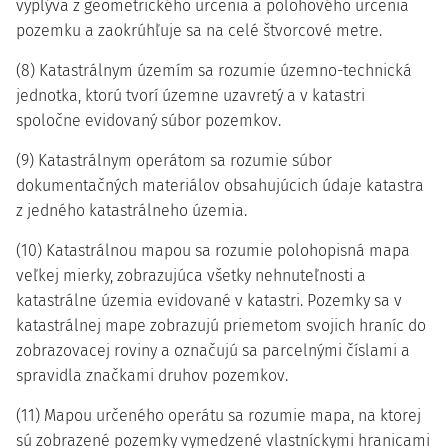
vyplýva z geometrického určenia a polohového určenia
pozemku a zaokrúhľuje sa na celé štvorcové metre.
(8) Katastrálnym územím sa rozumie územno-technická
jednotka, ktorú tvorí územne uzavretý a v katastri
spoločne evidovaný súbor pozemkov.
(9) Katastrálnym operátom sa rozumie súbor
dokumentačných materiálov obsahujúcich údaje katastra
z jedného katastrálneho územia.
(10) Katastrálnou mapou sa rozumie polohopisná mapa
veľkej mierky, zobrazujúca všetky nehnuteľnosti a
katastrálne územia evidované v katastri. Pozemky sa v
katastrálnej mape zobrazujú priemetom svojich hraníc do
zobrazovacej roviny a označujú sa parcelnými číslami a
spravidla značkami druhov pozemkov.
(11) Mapou určeného operátu sa rozumie mapa, na ktorej
sú zobrazené pozemky vymedzené vlastníckymi hranicami