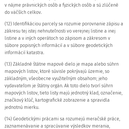
v nájme právnických osôb a fyzických osôb a sú zlúčené
do väčších celkov.
(12) Identifikáciou parcely sa rozumie porovnanie zápisu a
zákresu tej istej nehnuteľnosti vo verejnej listine a inej
listine a v iných operátoch so zápisom a zákresom v
súbore popisných informácií a v súbore geodetických
informácií katastra.
(13) Základné štátne mapové dielo je mapa alebo súhrn
mapových listov, ktoré súvisle pokrývajú územie, so
základným, všeobecne využiteľným obsahom; jeho
vydavateľom je štátny orgán. Ak toto dielo tvorí súhrn
mapových listov, tieto listy majú jednotný klad, označenie,
značkový kľúč, kartografické zobrazenie a spravidla
jednotnú mierku.
(14) Geodetickými prácami sa rozumejú meračské práce,
zaznamenávanie a spracúvanie výsledkov merania,