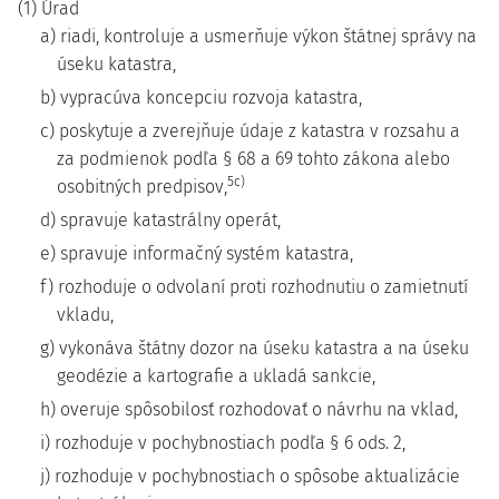
(1) Úrad
a) riadi, kontroluje a usmerňuje výkon štátnej správy na
úseku katastra,
b) vypracúva koncepciu rozvoja katastra,
c) poskytuje a zverejňuje údaje z katastra v rozsahu a
za podmienok podľa § 68 a 69 tohto zákona alebo
5c)
osobitných predpisov,
d) spravuje katastrálny operát,
e) spravuje informačný systém katastra,
f) rozhoduje o odvolaní proti rozhodnutiu o zamietnutí
vkladu,
g) vykonáva štátny dozor na úseku katastra a na úseku
geodézie a kartografie a ukladá sankcie,
h) overuje spôsobilosť rozhodovať o návrhu na vklad,
i) rozhoduje v pochybnostiach podľa § 6 ods. 2,
j) rozhoduje v pochybnostiach o spôsobe aktualizácie