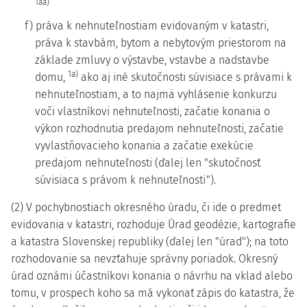
1aa)
f) práva k nehnuteľnostiam evidovaným v katastri,
práva k stavbám, bytom a nebytovým priestorom na
základe zmluvy o výstavbe, vstavbe a nadstavbe
1a)
domu,
ako aj iné skutočnosti súvisiace s právami k
nehnuteľnostiam, a to najmä vyhlásenie konkurzu
voči vlastníkovi nehnuteľnosti, začatie konania o
výkon rozhodnutia predajom nehnuteľnosti, začatie
vyvlastňovacieho konania a začatie exekúcie
predajom nehnuteľnosti (ďalej len "skutočnosť
súvisiaca s právom k nehnuteľnosti").
(2) V pochybnostiach okresného úradu, či ide o predmet
evidovania v katastri, rozhoduje Úrad geodézie, kartografie
a katastra Slovenskej republiky (ďalej len "úrad"); na toto
rozhodovanie sa nevzťahuje správny poriadok. Okresný
úrad oznámi účastníkovi konania o návrhu na vklad alebo
tomu, v prospech koho sa má vykonať zápis do katastra, že