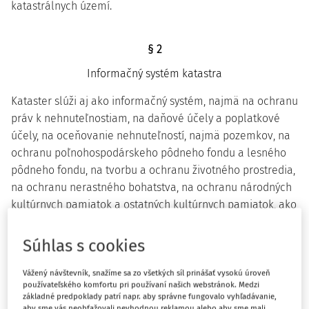
katastrálnych území.
§ 2
Informačný systém katastra
Kataster slúži aj ako informačný systém, najmä na ochranu
práv k nehnuteľnostiam, na daňové účely a poplatkové
účely, na oceňovanie nehnuteľností, najmä pozemkov, na
ochranu poľnohospodárskeho pôdneho fondu a lesného
pôdneho fondu, na tvorbu a ochranu životného prostredia,
na ochranu nerastného bohatstva, na ochranu národných
kultúrnych pamiatok a ostatných kultúrnych pamiatok, ako
aj chránených území a prírodných výtvorov a na
budovanie ďalších informačných systémov o
Súhlas s cookies
nehnuteľnostiach.
Vážený návštevník, snažíme sa zo všetkých síl prinášať vysokú úroveň
používateľského komfortu pri používaní našich webstránok. Medzi
základné predpoklady patrí napr. aby správne fungovalo vyhľadávanie,
§ 3
aby sme vás neobťažovali nevhodnou reklamou alebo aby sme mali