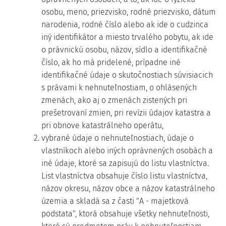
osobu, meno, priezvisko, rodné priezvisko, dátum
narodenia, rodné číslo alebo ak ide o cudzinca
iný identifikátor a miesto trvalého pobytu, ak ide
o právnickú osobu, názov, sídlo a identifikačné
číslo, ak ho má pridelené, prípadne iné
identifikačné údaje o skutočnostiach súvisiacich
s právami k nehnuteľnostiam, o ohlásených
zmenách, ako aj o zmenách zistených pri
prešetrovaní zmien, pri revízii údajov katastra a
pri obnove katastrálneho operátu,
2. vybrané údaje o nehnuteľnostiach, údaje o
vlastníkoch alebo iných oprávnených osobách a
iné údaje, ktoré sa zapisujú do listu vlastníctva.
List vlastníctva obsahuje číslo listu vlastníctva,
názov okresu, názov obce a názov katastrálneho
územia a skladá sa z časti "A - majetková
podstata", ktorá obsahuje všetky nehnuteľnosti,