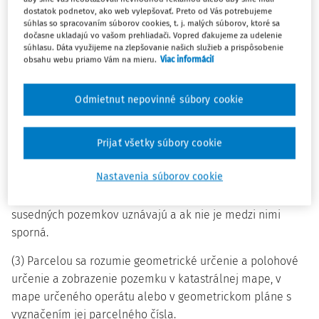
dostatok podnetov, ako web vylepšovať. Preto od Vás potrebujeme
Vymedzenie niektorých pojmov
súhlas so spracovaním súborov cookies, t. j. malých súborov, ktoré sa
dočasne ukladajú vo vašom prehliadači. Vopred ďakujeme za udelenie
(1) Pozemkom sa rozumie časť zemského povrchu
súhlasu. Dáta využijeme na zlepšovanie našich služieb a prispôsobenie
obsahu webu priamo Vám na mieru.
Viac informácií
oddelená od susedných častí hranicou územnej správnej
jednotky, katastrálneho územia, zastavaného územia obce,
hranicou vymedzenou právom k nehnuteľnosti, hranicou
Odmietnut nepovinné súbory cookie
držby alebo hranicou druhu pozemku, alebo rozhraním
spôsobu využívania pozemku.
Prijať všetky súbory cookie
(2) Hranicu pozemku určujú lomové body. Za hranicu
Nastavenia súborov cookie
susedných pozemkov vymedzenú vlastníckym právom sa
považuje hranica podľa skutočnej držby, ak ju vlastníci
susedných pozemkov uznávajú a ak nie je medzi nimi
sporná.
(3) Parcelou sa rozumie geometrické určenie a polohové
určenie a zobrazenie pozemku v katastrálnej mape, v
mape určeného operátu alebo v geometrickom pláne s
vyznačením jej parcelného čísla.