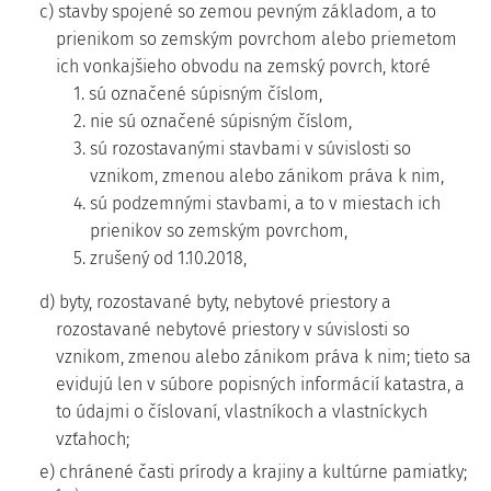
c) stavby spojené so zemou pevným základom, a to
prienikom so zemským povrchom alebo priemetom
ich vonkajšieho obvodu na zemský povrch, ktoré
1. sú označené súpisným číslom,
2. nie sú označené súpisným číslom,
3. sú rozostavanými stavbami v súvislosti so
vznikom, zmenou alebo zánikom práva k nim,
4. sú podzemnými stavbami, a to v miestach ich
prienikov so zemským povrchom,
5. zrušený od 1.10.2018,
d) byty, rozostavané byty, nebytové priestory a
rozostavané nebytové priestory v súvislosti so
vznikom, zmenou alebo zánikom práva k nim; tieto sa
evidujú len v súbore popisných informácií katastra, a
to údajmi o číslovaní, vlastníkoch a vlastníckych
vzťahoch;
e) chránené časti prírody a krajiny a kultúrne pamiatky;