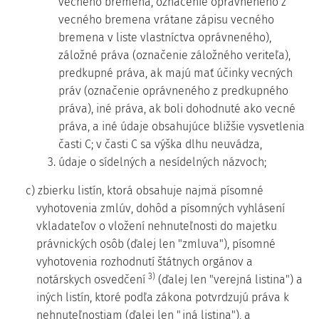
vecného bremena, označenie oprávneného z
vecného bremena vrátane zápisu vecného
bremena v liste vlastníctva oprávneného),
záložné práva (označenie záložného veriteľa),
predkupné práva, ak majú mať účinky vecných
práv (označenie oprávneného z predkupného
práva), iné práva, ak boli dohodnuté ako vecné
práva, a iné údaje obsahujúce bližšie vysvetlenia
časti C; v časti C sa výška dlhu neuvádza,
3. údaje o sídelných a nesídelných názvoch;
c) zbierku listín, ktorá obsahuje najmä písomné
vyhotovenia zmlúv, dohôd a písomných vyhlásení
vkladateľov o vložení nehnuteľnosti do majetku
právnických osôb (ďalej len "zmluva"), písomné
vyhotovenia rozhodnutí štátnych orgánov a
3)
notárskych osvedčení
(ďalej len "verejná listina") a
iných listín, ktoré podľa zákona potvrdzujú práva k
nehnuteľnostiam (ďalej len "iná listina"), a