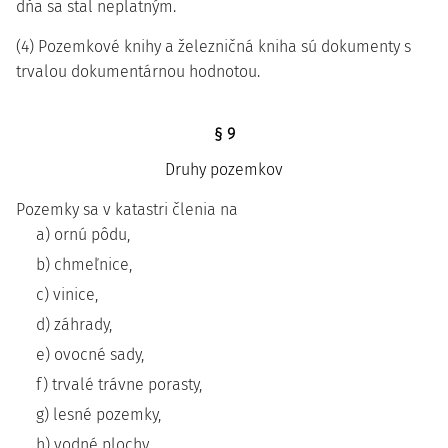
dňa sa stal neplatným.
(4) Pozemkové knihy a železničná kniha sú dokumenty s
trvalou dokumentárnou hodnotou.
§ 9
Druhy pozemkov
Pozemky sa v katastri členia na
a) ornú pôdu,
b) chmeľnice,
c) vinice,
d) záhrady,
e) ovocné sady,
f) trvalé trávne porasty,
g) lesné pozemky,
h) vodné plochy,