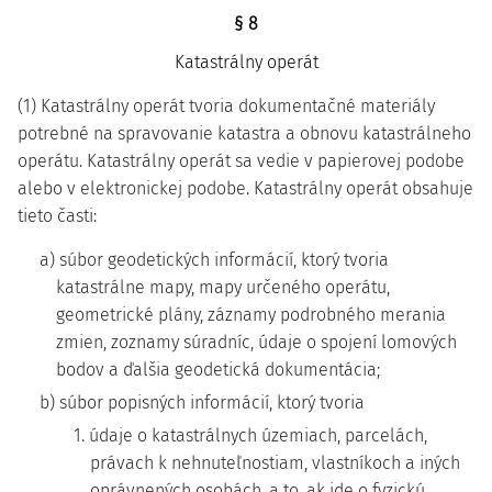
§ 8
Katastrálny operát
(1) Katastrálny operát tvoria dokumentačné materiály
potrebné na spravovanie katastra a obnovu katastrálneho
operátu. Katastrálny operát sa vedie v papierovej podobe
alebo v elektronickej podobe. Katastrálny operát obsahuje
tieto časti:
a) súbor geodetických informácií, ktorý tvoria
katastrálne mapy, mapy určeného operátu,
geometrické plány, záznamy podrobného merania
zmien, zoznamy súradníc, údaje o spojení lomových
bodov a ďalšia geodetická dokumentácia;
b) súbor popisných informácií, ktorý tvoria
1. údaje o katastrálnych územiach, parcelách,
právach k nehnuteľnostiam, vlastníkoch a iných
oprávnených osobách, a to, ak ide o fyzickú