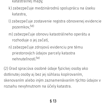
katastrálnej mapy,
k) zabezpečuje medzinárodnú spoluprácu na úseku
katastra,
l) zabezpečuje zostavenie registra obnovenej evidencie
5d)
pozemkov,
m) zabezpečuje obnovu katastrálneho operátu a
rozhoduje o jej začatí,
n) zabezpečuje zdrojovú evidenciu pre tému
priestorových údajov parcely katastra
5e)
nehnuteľností.
(2) Úrad spracúva osobné údaje fyzickej osoby ako
dotknutej osoby aj bez jej súhlasu kopírovaním,
skenovaním alebo iným zaznamenávaním týchto údajov v
rozsahu nevyhnutnom na účely katastra.
§ 13