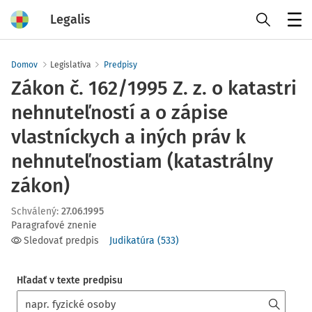
Legalis
Menu
Domov
Legislatíva
Predpisy
Zákon č. 162/1995 Z. z. o katastri
nehnuteľností a o zápise
vlastníckych a iných práv k
nehnuteľnostiam (katastrálny
zákon)
Schválený
:
27.06.1995
Paragrafové znenie
Sledovať predpis
Judikatúra
(
533
)
Hľadať v texte predpisu