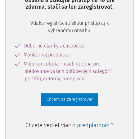
obsahu a získajte prístup na 10 dní
zdarma, stačí sa len zaregistrovať.
Vďaka registrácii získate prístup aj k
vybranému obsahu:
Odborné články z časopisov
Monitoring predpisov
Moja kancelária – osobná zóna pre
sledovanie vašich obľúbených kategórií
portálu, autorov, predpisov
Chcem sa zaregistrovať
Chcete vedieť viac o
predplatnom
?