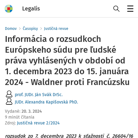
Legalis
Menu
Domov
Časopisy
Justičná revue
Informácia o rozsudkoch
Európskeho súdu pre ľudské
práva vyhlásených v období od
1. decembra 2023 do 15. januára
2024 - Waldner proti Francúzsku
prof. JUDr. Ján Svák DrSc.
JUDr. Alexandra Kapišovská PhD.
Vydané
:
20. 3. 2024
9 minút čítania
Zdroj
:
Justičná revue 2/2024
rozsudok zo 7. decembra 2023 k sťažnosti č. 26604/16