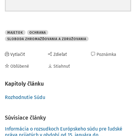
MAJETOK
OCHRANA
SLOBODA ZHROMAŽĎOVANIA A ZDRUŽOVANIA
Vytlačiť
Zdieľať
Poznámka
Obľúbené
Stiahnuť
Kapitoly článku
Rozhodnutie Súdu
Súvisiace články
Informácia o rozsudkoch Európskeho súdu pre ľudské
práva prijatých v období od 15. januára do ...