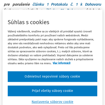
pre porušenie
článku 1 Protokolu č. 1 k Dohovoru
(ochrana majetku) a
článku 11 Dohovoru
(sloboda
združovania) v kontexte vyššej dane z príjmu z dôvodu,
Súhlas s cookies
že sťažovateľ nebol členom profesijnej organizácie
Sťažovateľ je rakúsky štátny príslušník, ktorý sa narodil v
Vážený návštevník, snažíme sa zo všetkých síl prinášať vysokú úroveň
používateľského komfortu pri používaní našich webstránok. Medzi
roku 1977 a žije v Paríži, kde pôsobí ako právnik. Prípad sa
základné predpoklady patrí napr. aby správne fungovalo vyhľadávanie,
týka zvýšenia zdaniteľného príjmu sťažovateľa v rokoch
aby sme vás neobťažovali nevhodnou reklamou alebo aby sme mali
dostatok podnetov, ako web vylepšovať. Preto od Vás potrebujeme
2006 - 2011 z dôvodu, že nie je členom združenia pre
súhlas so spracovaním súborov cookies, t. j. malých súborov, ktoré sa
manažment účtovníctva schváleného daňovými orgánmi
dočasne ukladajú vo vašom prehliadači. Vopred ďakujeme za udelenie
súhlasu. Dáta využijeme na zlepšovanie našich služieb a prispôsobenie
(
organisme de gestion agréé
- "OGA").
obsahu webu priamo Vám na mieru.
Viac informácií
Pred prijatím zákona č. 2005-1719 z 30. decembra 2005 o
štátnom rozpočte na rok 2006 členstvo v OGA oprávňovalo
Odmietnut nepovinné súbory cookie
živnostníkov na odpočet 20 % zo zdaniteľného príjmu.
Ustanovenie § 76 tohto zákona doplnilo daňovú schému,
Prijať všetky súbory cookie
ktorá sa vzťahovala na týchto živnostníkov od ich
daňového priznania za rok 2007 vo vzťahu k príjmom za
Nastavenia súborov cookie