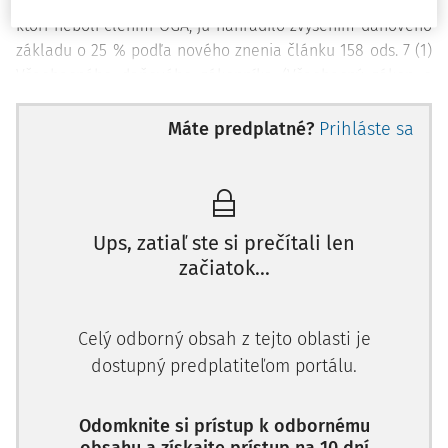
rok 2006 tak, že zrušilo možnosť odpočtu 20 % a pre tých,
ktorí neboli členmi OGA, ju nahradilo zvýšením daňového
základu o 25 % podľa nového znenia článku 158 ods. 7 (1)
Všeobecného daňového zákonníka (Všeobecný zákon o
daniach - CGI).
Máte predplatné?
Prihláste sa
Sťažovateľ vo svojej sťažnosti namieta porušenie práva na
ochranu majetku v zmysle
článku 1 Protokolu č. 1 k
Dohovoru
. Tvrdí, že zvýšenie jeh
Ups, zatiaľ ste si prečítali len
začiatok...
Celý odborný obsah z tejto oblasti je
dostupný predplatiteľom portálu.
Odomknite si prístup k odbornému