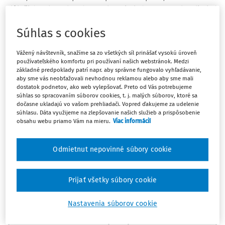
dôležitý, obmedzený, neobnoviteľný a nenahraditeľný
1)
2)
zdroj
tvoriaci integrálnu súčasť ekosystémov Zeme,
je
Súhlas s cookies
(parafrázujúc dôvodovú správu k vládnemu návrhu
zákona o nadobúdaní vlastníctva poľnohospodárskeho
Vážený návštevník, snažíme sa zo všetkých síl prinášať vysokú úroveň
pozemku a o zmene a doplnení niektorých zákonov)
používateľského komfortu pri používaní našich webstránok. Medzi
základné predpoklady patrí napr. aby správne fungovalo vyhľadávanie,
základňou environmentálneho, ekonomického a
aby sme vás neobťažovali nevhodnou reklamou alebo aby sme mali
3)
sociálneho potenciálu každej krajiny, resp. spoločnosti.
dostatok podnetov, ako web vylepšovať. Preto od Vás potrebujeme
súhlas so spracovaním súborov cookies, t. j. malých súborov, ktoré sa
Pochopiteľným a prirodzeným dôsledkom tohto významu
dočasne ukladajú vo vašom prehliadači. Vopred ďakujeme za udelenie
predovšetkým poľnohospodárskej pôdy je regulácia
súhlasu. Dáta využijeme na zlepšovanie našich služieb a prispôsobenie
nakladania s pozemkami tvoriacimi poľnohospodársky
obsahu webu priamo Vám na mieru.
Viac informácií
pôdny fond a búrlivá reflexia tejto legislatívy v právnom
diskurze v jeho najrozmanitejších podobách. O to viac to
Odmietnut nepovinné súbory cookie
platí v krajinách, kde evidovanie právnych vzťahov k
pozemkom vrátane pozemkov tvoriacich
Prijať všetky súbory cookie
poľnohospodársky pôdny fond, ako jeden z nástrojov štátu
na realizovanie jeho politík v oblasti ochrany
Nastavenia súborov cookie
poľnohospodárskej pôdy, prešlo takým tristným vývojom,
Máte predplatné?
Prihláste sa
4)
ako to bolo na území Slovenskej republiky.