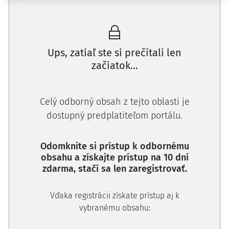
Ak sa na sklonku 19. storočia v uhorskej odbornej spisbe
konštatovalo, že žiadne odvetvie našej právnej vedy
nebolo podrobené takému bádaniu ako pozemnoknižný
Ups, zatiaľ ste si prečítali len
5)
poriadok,
dnes by sme mohli v obdobnom duchu
začiatok...
poznamenať, že máloktorá právna problematika požíva
taký záuj
Celý odborný obsah z tejto oblasti je
dostupný predplatiteľom portálu.
Odomknite si prístup k odbornému
obsahu a získajte prístup na 10 dní
zdarma, stačí sa len zaregistrovať.
Vďaka registrácii získate prístup aj k
vybranému obsahu: