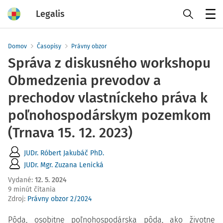
Legalis
Menu
Domov
Časopisy
Právny obzor
Správa z diskusného workshopu
Obmedzenia prevodov a
prechodov vlastníckeho práva k
poľnohospodárskym pozemkom
(Trnava 15. 12. 2023)
JUDr. Róbert Jakubáč PhD.
JUDr. Mgr. Zuzana Lenická
Vydané
:
12. 5. 2024
9 minút čítania
Zdroj
:
Právny obzor 2/2024
Pôda, osobitne poľnohospodárska pôda, ako životne