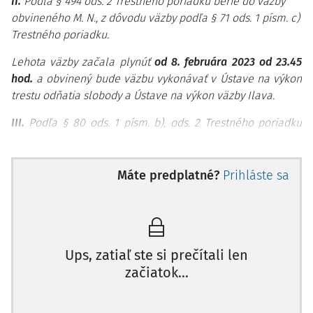
II.
Podľa § 494 ods. 2 Trestného poriadku berie do väzby
obvineného M. N., z dôvodu väzby podľa § 71 ods. 1 písm. c)
Trestného poriadku.
Lehota väzby začala plynúť
od 8. februára 2023 od 23.45
hod.
a obvinený bude väzbu vykonávať v Ústave na výkon
trestu odňatia slobody a Ústave na výkon väzby Ilava.
III.
Podľa § 80 ods. 1 písm. b), ods. 2 Trestného poriadku
žiadosť obvineného o nahradenie väzby písomným sľubom
zamieta.
Máte predplatné?
Prihláste sa
IV.
Podľa § 80 ods. 1 písm. c), ods. 2 Trestného poriadku
žiadosť obvineného o nahradenie väzby dohľadom
probačného a mediačného úradníka zamieta.
V.
Podľa § 193 ods. 1 písm. c) Trestného poriadku
Ups, zatiaľ ste si prečítali len
sťažnosť prokurátora Úradu špeciálnej prokuratúry
začiatok...
Generálnej p