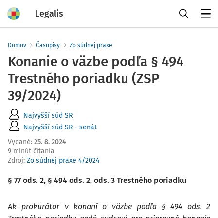
Legalis
Menu
Domov
Časopisy
Zo súdnej praxe
Konanie o väzbe podľa § 494
Trestného poriadku (ZSP
39/2024)
Najvyšší súd SR
Najvyšší súd SR - senát
Vydané
:
25. 8. 2024
9 minút čítania
Zdroj
:
Zo súdnej praxe 4/2024
§ 77 ods. 2, § 494 ods. 2, ods. 3 Trestného poriadku
Ak prokurátor v konaní o väzbe podľa § 494 ods. 2