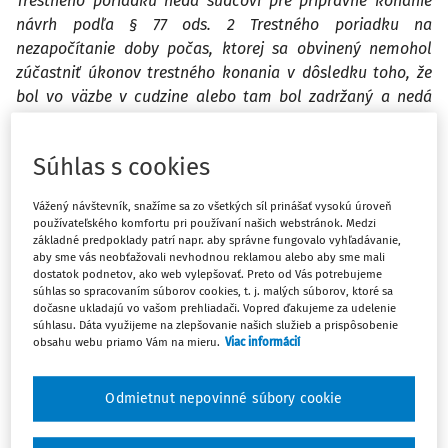
Trestného poriadku nedá sudcovi pre prípravné konanie
návrh podľa § 77 ods. 2 Trestného poriadku na
nezapočítanie doby počas, ktorej sa obvinený nemohol
zúčastniť úkonov trestného konania v dôsledku toho, že
bol vo väzbe v cudzine alebo tam bol zadržaný a nedá
sudcovi pre prípravné konanie návrh podľa § 494 ods. 3
Trestného poriadku na nezapočítanie doby strávenej
Súhlas s cookies
prevozom do Slovenskej republiky do väzby, je pre určenie
začiatku plynutia lehoty väzby rozhodujúci okamih
Vážený návštevník, snažíme sa zo všetkých síl prinášať vysokú úroveň
skutočného pozbavenia osobnej slobody obvinenému, ku
používateľského komfortu pri používaní našich webstránok. Medzi
ktorému došlo v cudzine na základe európskeho
základné predpoklady patrí napr. aby správne fungovalo vyhľadávanie,
aby sme vás neobťažovali nevhodnou reklamou alebo aby sme mali
zatýkacieho rozkazu alebo medzinárodného zatýkacieho
dostatok podnetov, ako web vylepšovať. Preto od Vás potrebujeme
rozkazu.
súhlas so spracovaním súborov cookies, t. j. malých súborov, ktoré sa
dočasne ukladajú vo vašom prehliadači. Vopred ďakujeme za udelenie
súhlasu. Dáta využijeme na zlepšovanie našich služieb a prispôsobenie
Sudca pre prípravné konanie nemôže bez návrhov
obsahu webu priamo Vám na mieru.
Viac informácií
prokurátora podľa § 77 ods. 2 Trestného poriadku a podľa
§ 494 ods. 3 Trestného poriadku a bez rozhodnutia
Odmietnut nepovinné súbory cookie
(uznesenia o nezapočítaní) podľa § 77 ods. 2 Trestného
poriadku a podľa § 494 ods. 3 Trestného poriadku určiť