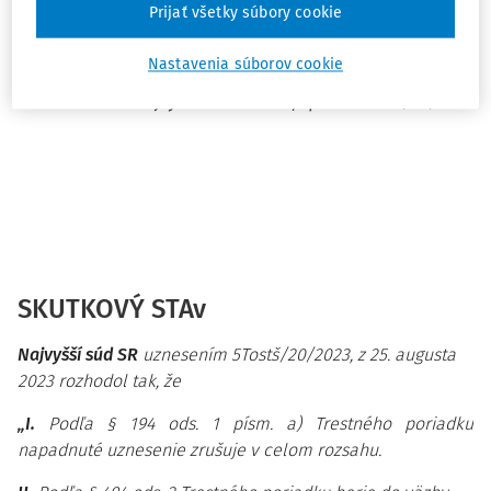
Prijať všetky súbory cookie
začiatok plynutia lehoty väzby na okamih keď bol
obvinený prevzatý slovenskými policajnými orgánmi.
Nastavenia súborov cookie
Uznesenie Najvyššieho súdu SR, sp. zn. 5Tostš/20/2023
SKUTKOVÝ STAv
Najvyšší súd SR
uznesením 5Tostš/20/2023, z 25. augusta
2023 rozhodol tak, že
„I.
Podľa § 194 ods. 1 písm. a) Trestného poriadku
napadnuté uznesenie zrušuje v celom rozsahu.