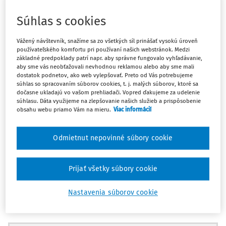
Koncom roka 2023 vyšla v Nakladatelství Leges
Súhlas s cookies
monografia
Spolupracujúci obvinený v trestnom konaní v
intenciách aplikačnej praxe a úvahy de lege ferenda
Vážený návštevník, snažíme sa zo všetkých síl prinášať vysokú úroveň
spoluautoriek JUDr. Karin Vrtíkovej, PhD., a JUDr. Ivany
používateľského komfortu pri používaní našich webstránok. Medzi
základné predpoklady patrí napr. aby správne fungovalo vyhľadávanie,
Mokrej, pôsobiacich na Katedre trestného práva a
aby sme vás neobťažovali nevhodnou reklamou alebo aby sme mali
kriminológie na Právnickej fakulte Trnavskej univerzity v
dostatok podnetov, ako web vylepšovať. Preto od Vás potrebujeme
súhlas so spracovaním súborov cookies, t. j. malých súborov, ktoré sa
1)
Trnave.
Monografia na 188 stranách rozoberá tému, ktorá
dočasne ukladajú vo vašom prehliadači. Vopred ďakujeme za udelenie
v nedávnej minulosti vo svetle vyšetrovania veľkých káuz
súhlasu. Dáta využijeme na zlepšovanie našich služieb a prispôsobenie
obsahu webu priamo Vám na mieru.
Viac informácií
podnietila rozsiahle diskusie v odbornej i laickej verejnosti
o právnych, ako aj morálnych otázkach využívania
výpovedí spolupracujúcich obvinených, laickou
Odmietnut nepovinné súbory cookie
verejnosťou označovaných aj ako kajúcnikov, v trestnom
konaní. Inštitút spolupracujúceho obvineného má svoje
Prijať všetky súbory cookie
miesto v slovenskom trestnom procese už dvadsaťjeden
rokov a tvorí dôležitú súčasť trestnej politiky štátu pri
Nastavenia súborov cookie
odhaľovaní a vyšetrovaní závažnej organizovanej
kriminality a usvedčovaní jej páchateľov. Napriek