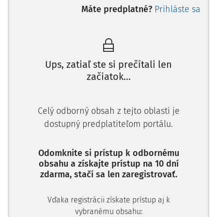
jednoznačnému prínosu v tejto oblasti ide o inštitút ľahko
Máte predplatné?
Prihláste sa
zneužiteľný, vyžadujúci existenciu efektívnych právnych
záruk pri jeho uplatňovaní v záujme predchádzania
skreslených a manipulatívnych výpovedí spolupracujúcich
obvinených za účelom dosiahnutia hmotnoprávnyc
Ups, zatiaľ ste si prečítali len
začiatok...
Celý odborný obsah z tejto oblasti je
dostupný predplatiteľom portálu.
Odomknite si prístup k odbornému
obsahu a získajte prístup na 10 dní
zdarma, stačí sa len zaregistrovať.
Vďaka registrácii získate prístup aj k
vybranému obsahu: