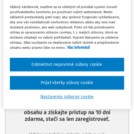
Vážený návštevník, snažíme sa zo všetkých síl prinášať vysokú úroveň
používateľského komfortu pri používaní našich webstránok. Medzi
Máte predplatné?
Prihláste sa
základné predpoklady patrí napr. aby správne fungovalo vyhľadávanie,
aby sme vás neobťažovali nevhodnou reklamou alebo aby sme mali
dostatok podnetov, ako web vylepšovať. Preto od Vás potrebujeme
súhlas so spracovaním súborov cookies, t. j. malých súborov, ktoré sa
dočasne ukladajú vo vašom prehliadači. Vopred ďakujeme za udelenie
súhlasu. Dáta využijeme na zlepšovanie našich služieb a prispôsobenie
obsahu webu priamo Vám na mieru.
Viac informácií
Ups, zatiaľ ste si prečítali len
začiatok...
Odmietnut nepovinné súbory cookie
Celý odborný obsah z tejto oblasti je
Prijať všetky súbory cookie
dostupný predplatiteľom portálu.
Nastavenia súborov cookie
Odomknite si prístup k odbornému
obsahu a získajte prístup na 10 dní
zdarma, stačí sa len zaregistrovať.