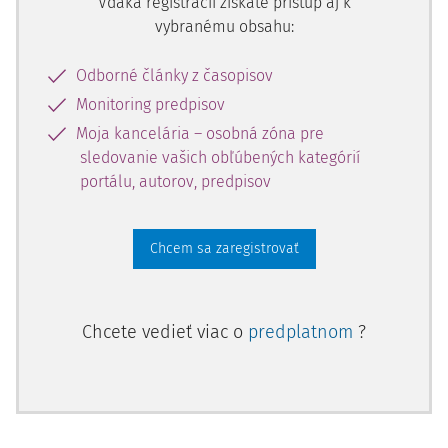
Vďaka registrácii získate prístup aj k
vybranému obsahu:
Odborné články z časopisov
Monitoring predpisov
Moja kancelária – osobná zóna pre
sledovanie vašich obľúbených kategórií
portálu, autorov, predpisov
Chcem sa zaregistrovať
Chcete vedieť viac o
predplatnom
?