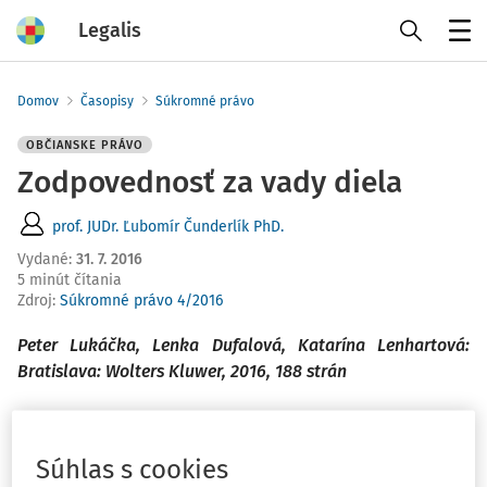
Legalis
Menu
Domov
Časopisy
Súkromné právo
OBČIANSKE PRÁVO
Zodpovednosť za vady diela
prof. JUDr. Ľubomír Čunderlík PhD.
Vydané
:
31. 7. 2016
5 minút čítania
Zdroj
:
Súkromné právo 4/2016
Peter Lukáčka, Lenka Dufalová, Katarína Lenhartová:
Bratislava: Wolters Kluwer, 2016, 188 strán
Autorský kolektív, zmiešaný z viacerých pracovísk
Právnickej fakulty Univerzity K
Súhlas s cookies