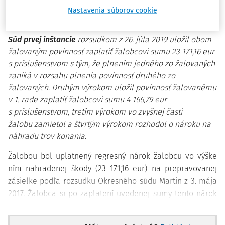
Nastavenia súborov cookie
Skutkový stav
Súd prvej inštancie
rozsudkom z 26. júla 2019 uložil obom
žalovaným povinnosť zaplatiť žalobcovi sumu 23 171,16 eur
s príslušenstvom s tým, že plnením jedného zo žalovaných
zaniká v rozsahu plnenia povinnosť druhého zo
žalovaných. Druhým výrokom uložil povinnosť žalovanému
v 1. rade zaplatiť žalobcovi sumu 4 166,79 eur
s príslušenstvom, tretím výrokom vo zvyšnej časti
žalobu zamietol a štvrtým výrokom rozhodol o nároku na
náhradu trov konania.
Žalobou bol uplatnený regresný nárok žalobcu vo výške
ním nahradenej škody (23 171,16 eur) na prepravovanej
zásielke podľa rozsudku Okresného súdu Martin z 3. mája
2017. Žalobca si po zaplatení uvedenej sumy tento nárok
uplatnil voči žalovanému v 1. rade, ktorý škodu v súvislosti
s dopravnou nehodou počas prepravy spôsobil, resp. ktorý