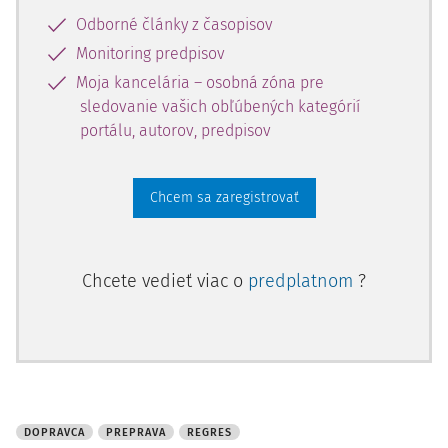
rade. Podľa súdu prvej inštancie medzi žalobcom
Odborné články z časopisov
a žalovaným v 1. rade bola uzatvorená zmluva o preprave
Monitoring predpisov
veci podľa § 610 zákona č. 513/1991 Zb. Obchodný zákonník
v znení neskorších predpisov (ďalej aj „OBZ“). Počas
Moja kancelária – osobná zóna pre
prepravy (vykonávanej ža
sledovanie vašich obľúbených kategórií
portálu, autorov, predpisov
Chcem sa zaregistrovať
Chcete vedieť viac o
predplatnom
?
DOPRAVCA
PREPRAVA
REGRES