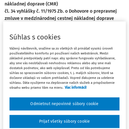
nákladnej doprave (CMR)
čl. 34 vyhlášky č. 11/1975 Zb. o Dohovore o prepravnej
zmluve v medzinárodnej cestnej nákladnej doprave
(CMR)
čl. 39 ods. 2 vyhlášky č. 11/1975 Zb. o Dohovore o
Súhlas s cookies
prepravnej zmluve v medzinárodnej cestnej nákladnej
doprave (CMR)
Vážený návštevník, snažíme sa zo všetkých síl prinášať vysokú úroveň
používateľského komfortu pri používaní našich webstránok. Medzi
§ 610 Obchodného zákonníka
základné predpoklady patrí napr. aby správne fungovalo vyhľadávanie,
aby sme vás neobťažovali nevhodnou reklamou alebo aby sme mali
V situácii, keď je možné uplatniť regresný nárok podľa čl.
dostatok podnetov, ako web vylepšovať. Preto od Vás potrebujeme
39 ods. 2 Dohovoru CMR tzv. ďalším dopravcom ako
súhlas so spracovaním súborov cookies, t. j. malých súborov, ktoré sa
dočasne ukladajú vo vašom prehliadači. Vopred ďakujeme za udelenie
postihovateľom (dovolateľom) žalobou na súde len proti
súhlasu. Dáta využijeme na zlepšovanie našich služieb a prispôsobenie
žalovanému (následnému, poslednému) dopravcovi,
obsahu webu priamo Vám na mieru.
Viac informácií
dovolateľ nemá na výber a žalobu môže podať výhradne
na súde štátu, v ktorom má žalovaný dopravca adresu
Odmietnut nepovinné súbory cookie
svojho sídla.
Uznesenie Najvyššieho súdu SR, sp. zn. 5 Obdo 3/2023
Prijať všetky súbory cookie