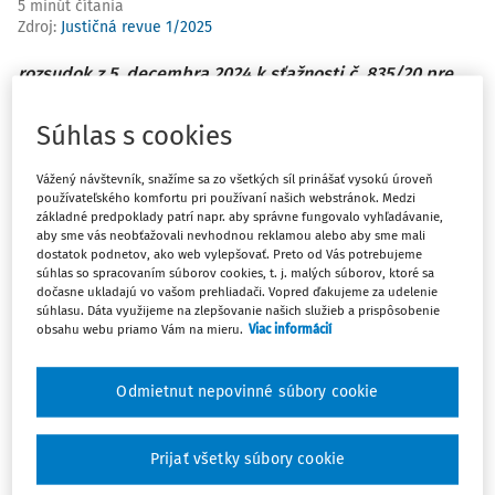
5 minút čítania
Zdroj
:
Justičná revue 1/2025
rozsudok z 5. decembra 2024 k sťažnosti č. 835/20 pre
porušenie
článku 10 Dohovoru
(sloboda prejavu) v
kontexte odsúdenia šéfredaktora a dvoch novinárov za
Súhlas s cookies
urážky vyjadrené v publikovanom článku
Vážený návštevník, snažíme sa zo všetkých síl prinášať vysokú úroveň
Sťažovatelia sú francúzski štátni príslušníci, ktorí sa
používateľského komfortu pri používaní našich webstránok. Medzi
základné predpoklady patrí napr. aby správne fungovalo vyhľadávanie,
narodili v rokoch 1949, 1967 a 1978. Žijú v Paríži. V čase
aby sme vás neobťažovali nevhodnou reklamou alebo aby sme mali
udalostí prvý sťažovateľ bol riaditeľom v časopise
Le Point
dostatok podnetov, ako web vylepšovať. Preto od Vás potrebujeme
súhlas so spracovaním súborov cookies, t. j. malých súborov, ktoré sa
a ďalší dvaja sťažovatelia boli novinári pracujúci pre tento
dočasne ukladajú vo vašom prehliadači. Vopred ďakujeme za udelenie
týždenník.
súhlasu. Dáta využijeme na zlepšovanie našich služieb a prispôsobenie
obsahu webu priamo Vám na mieru.
Viac informácií
Dňa 27. februára 2014
Le Point
uverejnil článok o údajných
prepojeniach pána Copé, vtedajšieho predsedu Únie pre
Odmietnut nepovinné súbory cookie
ľudové hnutie ("UMP") a poslanca parlamentu, s
manažmentom spoločnosti Bygmalion, ktorá získala
Prijať všetky súbory cookie
kontrakty na organizovanie podujatí prezidentskej
kampane v roku 2012