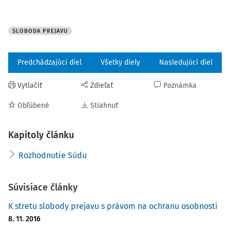
SLOBODA PREJAVU
Predchádzajúci diel
Všetky diely
Nasledujúci diel
Vytlačiť
Zdieľať
Poznámka
Obľúbené
Stiahnuť
Kapitoly článku
Rozhodnutie Súdu
Súvisiace články
K stretu slobody prejavu s právom na ochranu osobnosti
8. 11. 2016