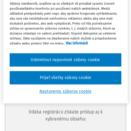
Vážený návštevník, snažíme sa zo všetkých síl prinášať vysokú úroveň
používateľského komfortu pri používaní našich webstránok. Medzi
základné predpoklady patrí napr. aby správne fungovalo vyhľadávanie,
aby sme vás neobťažovali nevhodnou reklamou alebo aby sme mali
dostatok podnetov, ako web vylepšovať. Preto od Vás potrebujeme
súhlas so spracovaním súborov cookies, t. j. malých súborov, ktoré sa
Ups, zatiaľ ste si prečítali len
dočasne ukladajú vo vašom prehliadači. Vopred ďakujeme za udelenie
začiatok...
súhlasu. Dáta využijeme na zlepšovanie našich služieb a prispôsobenie
obsahu webu priamo Vám na mieru.
Viac informácií
Celý odborný obsah z tejto oblasti je
Odmietnut nepovinné súbory cookie
dostupný predplatiteľom portálu.
Prijať všetky súbory cookie
Odomknite si prístup k odbornému
obsahu a získajte prístup na 10 dní
Nastavenia súborov cookie
zdarma, stačí sa len zaregistrovať.
Vďaka registrácii získate prístup aj k
vybranému obsahu: