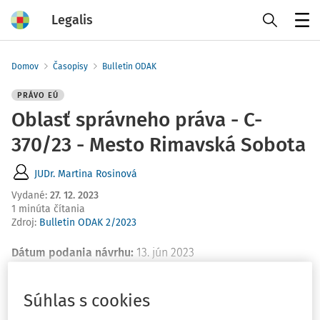
Legalis
Menu
Domov
Časopisy
Bulletin ODAK
PRÁVO EÚ
Oblasť správneho práva - C-
370/23 - Mesto Rimavská Sobota
JUDr. Martina Rosinová
Vydané
:
27. 12. 2023
1 minúta čítania
Zdroj
:
Bulletin ODAK 2/2023
Dátum podania návrhu:
13. jún 2023
Súhlas s cookies
Máte predplatné?
Prihláste sa