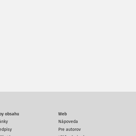
py obsahu
Web
ánky
Nápoveda
edpisy
Pre autorov