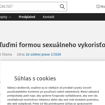
Mo
opisy
Predplatné
Kontakt
ľuďmi formou sexuálneho vykorisťo
t čítania
Zdroj
:
Zo súdnej praxe 2/2026
Vytlačiť
u hmotnoprávnych rozdielov a
Súhlas s cookies
tou trestného činu kupliarstva [
§ 367
orších predpisov (ďalej aj "Trestný
Vážený návštevník, snažíme sa zo všetkých síl prinášať vysokú úroveň
Obľúbené
používateľského komfortu pri používaní našich webstránok. Medzi základné
a s ľuďmi formou sexuálneho
predpoklady patrí napr. aby správne fungovalo vyhľadávanie, aby sme vás
uje koncept ľudskej dôstojnosti a
neobťažovali nevhodnou reklamou alebo aby sme mali dostatok podnetov,
Zdieľať
ako web vylepšovať. Preto od Vás potrebujeme súhlas so spracovaním