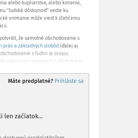
ia alebo kupliarstva, alebo konania,
mu "ľudská dôstojnosť" vedie ku
ické vnímanie môže viesť k zľahčeniu
cii.
potvrdil, že samotné obchodovanie s
h práv a základných slobôd
(ďalej aj
j obchodovanie s ľuďmi je svojou
one právomocí spojených s vlastníckym
arom, ktorý sa má kúpiť a predať a
e páchateľa spočíva v prísnom dohľade
Máte predplatné?
Prihláste sa
čený a zahŕňa použitie psychického alebo
atoval zlyhanie orgánov verejnej moci,
tsev bola obeťou trestného činu
li len začiatok...
stným činom obchodovania s ľuďmi formou
praxi jednu z dôležitých otázok právnej
riminality, ale o kvalitatívne odlišné