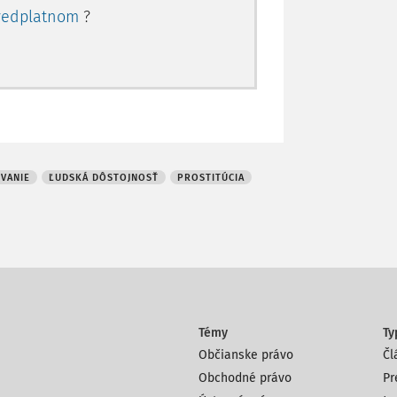
redplatnom
?
všeobecný interpretačný rámec, ale ako
 aj procesnoprávne posudzovanie
. Ak orgány činné v trestnom konaní a
o činu obchodovania s ľuďmi formou
 sa len na formálne či redukované
rstva podľa
§ 367 TZ
, riskujú nielen
8)
právny proces dokazovania,
ale aj
VANIE
ĽUDSKÁ DÔSTOJNOSŤ
PROSTITÚCIA
z
čl. 4 Dohovoru
a ústavného princípu
ntexte nadobúda presné rozlíšenie medzi
m činom obchodovania s ľuďmi formou
znam pre zákonnosť, proporcionalitu a
h podstát trestnéh
Témy
Ty
Občianske právo
Čl
Obchodné právo
Pr