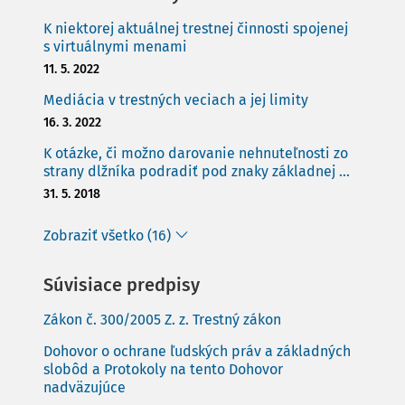
K niektorej aktuálnej trestnej činnosti spojenej
s virtuálnymi menami
11. 5. 2022
Mediácia v trestných veciach a jej limity
16. 3. 2022
K otázke, či možno darovanie nehnuteľnosti zo
strany dlžníka podradiť pod znaky základnej ...
31. 5. 2018
Zobraziť všetko (16)
Súvisiace predpisy
Zákon č. 300/2005 Z. z. Trestný zákon
Dohovor o ochrane ľudských práv a základných
slobôd a Protokoly na tento Dohovor
nadväzujúce