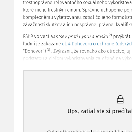
trestnoprávne relevantného sexuálneho vykorisťovan
ktoré nie je trestným činom. Správne uchopenie poj
komplexnému vyšetrovaniu, zatiaľ čo jeho formalist
závažnosti skutkov a ich nesprávnej právnej kvalifiká
2)
ESĽP vo veci
Rantsev proti Cypru a Rusku
prvýkrát 
ľuďmi je zakázané
čl. 4 Dohovoru o ochrane ľudskýc
3)
"Dohovor")
. Zvýraznil, že rovnako ako otroctvo, a
podstatou a cieľom vykorisťovania založené na výk
právom, zaobchádzania s ľudskými bytosťami ako tov
využiť na nútenú prácu, pričom protiprávne konani
nad aktivitami obetí, ktorých pohyb je často ohrani
fyzického násilia. V tomto konkrétnom prípade konšt
ktoré nekonali napriek existujúcim indí­ciám, že Ran
4)
obchodovania s ľuďmi a nie iného trestného činu.
Ups, zatiaľ ste si prečíta
Rozlíšenie medzi trestným činom kupliarstva a tre
sexuál­neho vykorisťovania predstavuje v aplikačnej 
kvalifikácie. Nejde pritom o
"stupňovanie"
tej istej k