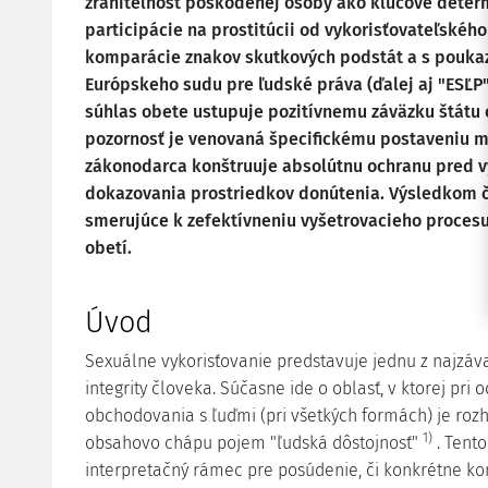
zraniteľnosť poškodenej osoby ako kľúčové deter
participácie na prostitúcii od vykorisťovateľskéh
komparácie znakov skutkových podstát a s pouka
Európskeho sudu pre ľudské práva (ďalej aj "ESĽP")
súhlas obete ustupuje pozitívnemu záväzku štátu c
pozornosť je venovaná špecifickému postaveniu ma
zákonodarca konštruuje absolútnu ochranu pred v
dokazovania prostriedkov donútenia. Výsledkom č
smerujúce k zefektívneniu vyšetrovacieho procesu
obetí.
Úvod
Sexuálne vykorisťovanie predstavuje jednu z najzáv
integrity človeka. Súčasne ide o oblasť, v ktorej pri 
obchodovania s ľuďmi (pri všetkých formách) je rozh
1)
obsahovo chápu pojem "ľudská dôstojnosť"
. Tent
interpretačný rámec pre posúdenie, či konkrétne ko