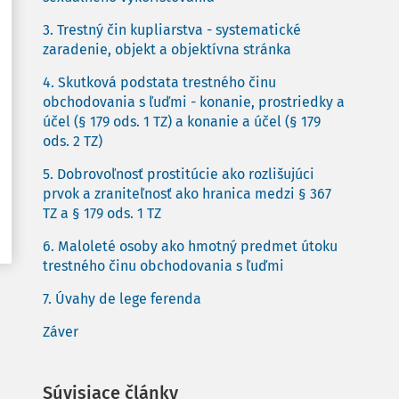
3. Trestný čin kupliarstva - systematické
zaradenie, objekt a objektívna stránka
4. Skutková podstata trestného činu
obchodovania s ľuďmi - konanie, prostriedky a
účel (§ 179 ods. 1 TZ) a konanie a účel (§ 179
ods. 2 TZ)
5. Dobrovoľnosť prostitúcie ako rozlišujúci
prvok a zraniteľnosť ako hranica medzi § 367
TZ a § 179 ods. 1 TZ
6. Maloleté osoby ako hmotný predmet útoku
trestného činu obchodovania s ľuďmi
7. Úvahy de lege ferenda
Záver
Súvisiace články