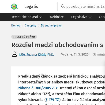
Legalis
Tematické oblasti
Webináre
Legislatíva
Čas
Domov
Časopisy
Zo súdnej praxe
TRESTNÉ PRÁVO
Rozdiel medzi obchodovaním s 
Vydané
:
11. 5. 2026
37 minú
JUDr. Zuzana Király PhD.
Predkladaný článok sa zaoberá kritickou analýzo
interpretačných prienikov medzi skutkovou podsta
zákona č. 300/2005 Z. z.
Trestný zákon v znení nesk
zákon" alebo "TZ")] a trestného činu obchodovani
vykorisťovania (
§ 179 TZ
). Autorka v článku analyz