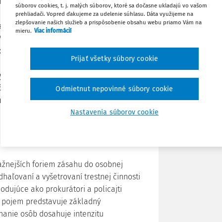
minanty pre odlíšenie dobrovoľnej
súborov cookies, t. j. malých súborov, ktoré sa dočasne ukladajú vo vašom
o vzťahu. Príspevok prostredníctvom
prehliadači. Vopred ďakujeme za udelenie súhlasu. Dáta využijeme na
zlepšovanie našich služieb a prispôsobenie obsahu webu priamo Vám na
zom na relevantnú judikatúru
Stiahnuť
mieru.
Viac informácií
 definuje kritériá, pri ktorých formálny
hrániť integritu jednotlivca. Osobitná
Poznámka
Prijať všetky súbory cookie
loletých osôb, pri ktorých
ykorisťovaním bez potreby
lánku sú odporúčania de lege ferenda
Odmietnut nepovinné súbory cookie
 a eliminácii sekundárnej viktimizácie
Nastavenia súborov cookie
ažnejších foriem zásahu do osobnej
odhaľovaní a vyšetrovaní trestnej činnosti
odujúce ako prokurátori a policajti
o pojem predstavuje základný
nanie osôb dosahuje intenzitu