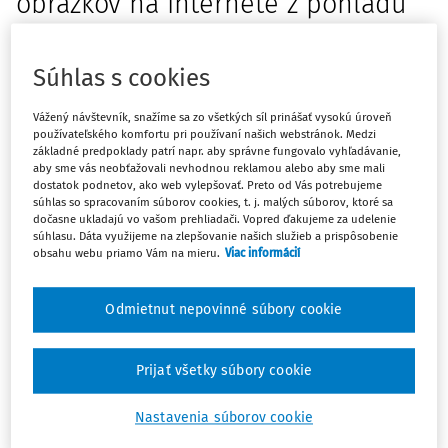
obrázkov na internete z pohľadu
autorského práva. Právny obzor,
93, č.4, s.369 - 379.
Súhlas s cookies
Článok rozoberá problematiku vyhľadávania obrázkov na
Vážený návštevník, snažíme sa zo všetkých síl prinášať vysokú úroveň
internete a porovnáva možnosti autorskoprávnej ochrany
používateľského komfortu pri používaní našich webstránok. Medzi
základné predpoklady patrí napr. aby správne fungovalo vyhľadávanie,
výsledkov vyhľadávania (tzv. Thumbnails), najmä ako
aby sme vás neobťažovali nevhodnou reklamou alebo aby sme mali
databáza a počítačový program. Ďalej sa článok venuje
dostatok podnetov, ako web vylepšovať. Preto od Vás potrebujeme
súhlas so spracovaním súborov cookies, t. j. malých súborov, ktoré sa
vyhľadávaniu z pohľadu možných zásahov do práva na
dočasne ukladajú vo vašom prehliadači. Vopred ďakujeme za udelenie
ochranu osobnosti, autorského osobnostného a
súhlasu. Dáta využijeme na zlepšovanie našich služieb a prispôsobenie
obsahu webu priamo Vám na mieru.
Viac informácií
majetkového práva. Posledná časť porovnáva európsku
koncepciu zákonných licencií s americkou koncepciou Fair
use.
Odmietnut nepovinné súbory cookie
Úvod
Prijať všetky súbory cookie
Máte predplatné?
Prihláste sa
V súčasnej dobe si náš život bez internetu nevieme
Nastavenia súborov cookie
predstaviť a dnes už hádam nikto nepochybuje o vete: