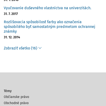
najviac diskutuje, je rozhodnutie nemeckého spolkového
Vyučovanie duševného vlastníctva na univerzitách.
súdu týkajúce sa náhľadov obrázkov ako výsledkov
31. 7. 2017
11)
fulltextového vyhľadávania.
Rozlišovacia spôsobilosť farby ako označenia
spôsobilého byť samostatným predmetom ochrannej
známky
31. 12. 2014
Zobraziť všetko (16)
Témy
Občianske právo
Obchodné právo