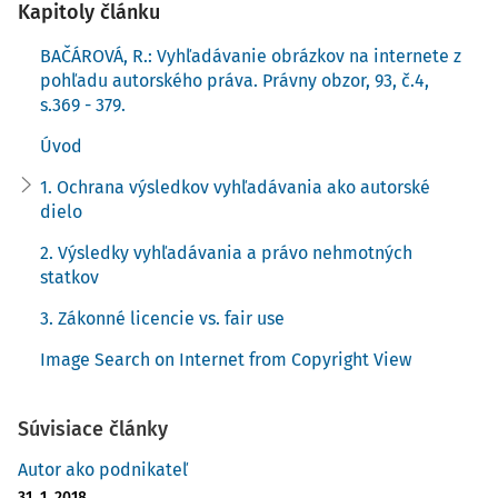
registračného formulára. Medzi známe slovenské
Kapitoly článku
katalógové vyhľadávače patrí napríklad Zoznam, Centrum,
BAČÁROVÁ, R.: Vyhľadávanie obrázkov na internete z
9)
Atlas, Surf, Best, Pozri a iné,
pričom tieto vyhľadávače
pohľadu autorského práva. Právny obzor, 93, č.4,
pracujú najmä na báze katalógového alebo
s.369 - 379.
10)
kombinovaného vyhľadávania.
Úvod
Pri klasickom vyhľadávaní textov sa ako výsledok
1. Ochrana výsledkov vyhľadávania ako autorské
vyhľadávania zobrazí zväčša úryvok webovej stránky, čo
dielo
spravidla nepredstavuje zásah do autorského práva. Inak
tomu bude pri obrázkovom vyhľadávaní, kedy po zadaní
2. Výsledky vyhľadávania a právo nehmotných
konkrétneho výrazu vo vyhľadávači sa zobrazí webová
statkov
stránka s ukážkami zmenšených a komprimovaných
3. Zákonné licencie vs. fair use
obrázkov (tzv. Thumbnails), ktoré môžu požívať ochranu v
Image Search on Internet from Copyright View
zmysle autorského zákona.
V nasledujúcom texte upriamime našu pozornosť na
Súvisiace články
internetové vyhľadávanie obrázkov, ktorému sa v
odbornej literatúre venuje pozornosť už pomerne dlho.
Autor ako podnikateľ
Jedným z posledných rozhodnutí, o ktorom sa v súčasnosti
31. 1. 2018