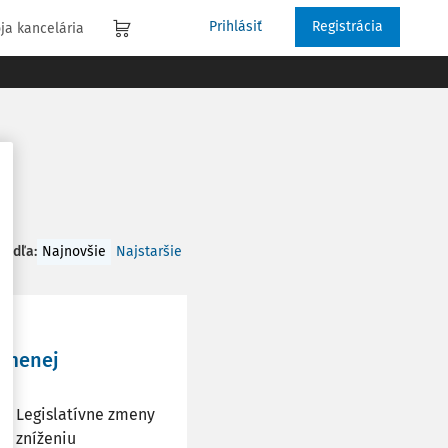
Prihlásiť
Registrácia
ja kancelária
 podľa
:
Najnovšie
Najstaršie
, menej
v. Legislatívne zmeny
í, zníženiu