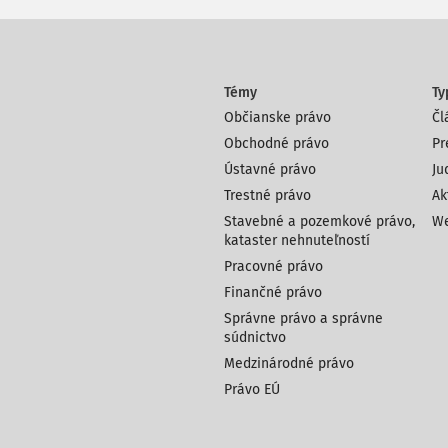
Témy
Ty
Občianske právo
Čl
Obchodné právo
Pr
Ústavné právo
Ju
Trestné právo
Ak
Stavebné a pozemkové právo,
We
kataster nehnuteľností
Pracovné právo
Finančné právo
Správne právo a správne
súdnictvo
Medzinárodné právo
Právo EÚ