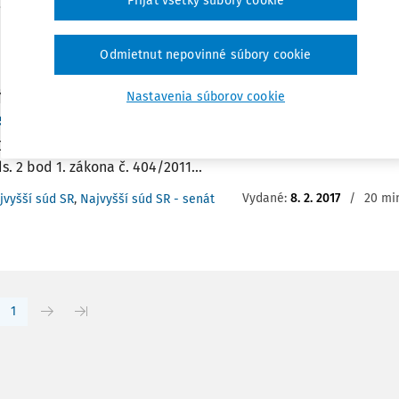
Prijať všetky súbory cookie
tratívnej záťaže a posilneniu právnej istoty v oblasti migrácie,
:
25. 3. 2026
/
3 minúty čítania
Odmietnut nepovinné súbory cookie
Nastavenia súborov cookie
Y
enie doplnkovej ochrany
2018 Udelenie doplnkovej ochrany § 77 ods. 1, § 88a ods. 1 písm
s. 2 bod 1. zákona č. 404/2011...
Vydané:
8. 2. 2017
/
20 min
jvyšší súd SR
,
Najvyšší súd SR - senát
1