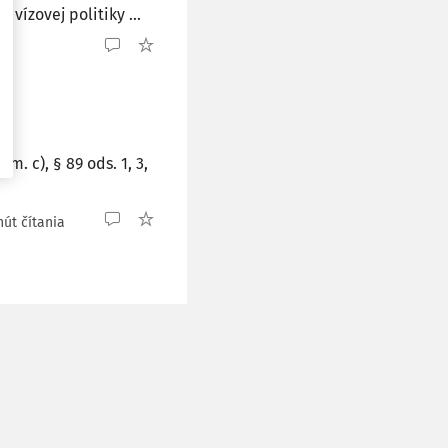
 vízovej politiky ...
. c), § 89 ods. 1, 3,
út čítania