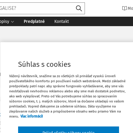
Mo
opisy
Predplatné
Kontakt
Súhlas s cookies
2
daných dokumentov:
Zoradiť
Vážený návštevník, snažíme sa zo všetkých síl prinášať vysokú úroveň
používateľského komfortu pri používaní našich webstránok. Medzi základné
predpoklady patrí napr. aby správne fungovalo vyhľadávanie, aby sme vás
neobťažovali nevhodnou reklamou alebo aby sme mali dostatok podnetov,
ako web vylepšovať. Preto od Vás potrebujeme súhlas so spracovaním
ITY
súborov cookies, t. j. malých súborov, ktoré sa dočasne ukladajú vo vašom
ma pobytu cudzincov schválená: Rýchlejšie víza
prehliadači. Vopred ďakujeme za udelenie súhlasu. Dáta využijeme na
zlepšovanie našich služieb a prispôsobenie obsahu webu priamo Vám na
racie a nové pravidlá po dočasnom útočisku
mieru.
Viac informácií
SR schválila návrh rozsiahlej novely zákona o pobyte cudzinco
ú na potreby aplikačnej praxe a smerujú k zefektívneniu konan