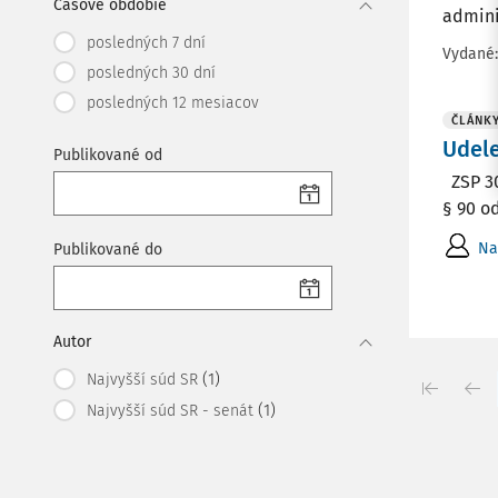
Časové obdobie
adminis
posledných 7 dní
Vydané
posledných 30 dní
posledných 12 mesiacov
ČLÁNK
Udel
Publikované od
ZSP 30/
§ 90 od
Na
Publikované do
Autor
(1)
Najvyšší súd SR
(1)
Najvyšší súd SR - senát