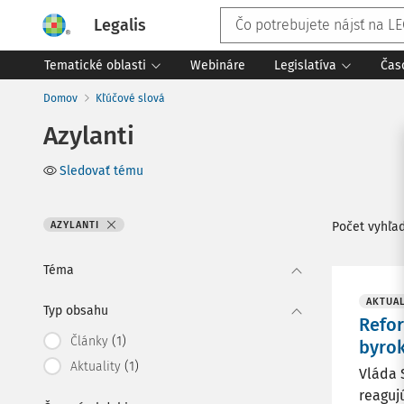
Legalis
Tematické oblasti
Webináre
Legislatíva
Čas
Domov
Kľúčové slová
Azylanti
Sledovať tému
AZYLANTI
Počet vyhľa
Téma
AKTUAL
Typ obsahu
Refor
(1)
Články
byrok
(1)
Aktuality
Vláda 
reaguj