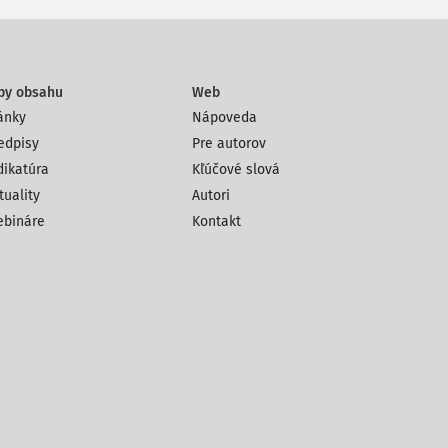
py obsahu
Web
ánky
Nápoveda
edpisy
Pre autorov
dikatúra
Kľúčové slová
tuality
Autori
bináre
Kontakt