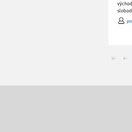
východ
slobodu
pro