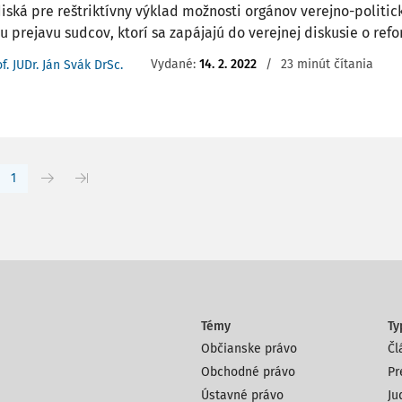
iská pre reštriktívny výklad možnosti orgánov verejno-politi
 prejavu sudcov, ktorí sa zapájajú do verejnej diskusie o refo
Vydané:
14. 2. 2022
/
23 minút čítania
f. JUDr. Ján Svák DrSc.
1
Témy
Ty
Občianske právo
Čl
Obchodné právo
Pr
Ústavné právo
Ju