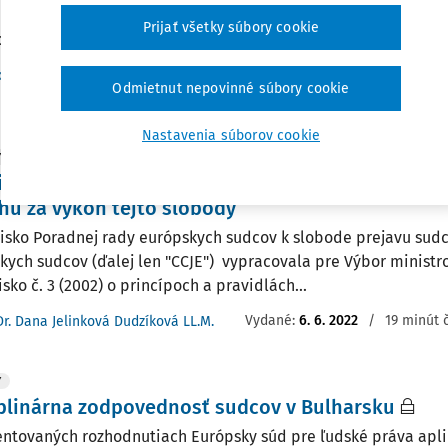
 na spravodlivé súdne konanie) v kontexte disciplinárneho ko
Prijať všetky súbory cookie
dostatočné plnenie sudcovských povinností
f. JUDr. Ján Svák DrSc.
,
JUDr. Alexandra Kapišovská PhD.
Odmietnut nepovinné súbory cookie
:
10. 5. 2026
/
5 minút čítania
Nastavenia súborov cookie
Y
národné štandardy slobody prejavu sudcu a dis
hu za výkon tejto slobody
isko Poradnej rady európskych sudcov k slobode prejavu sud
kych sudcov (ďalej len "CCJE") vypracovala pre Výbor minist
sko č. 3 (2002) o princípoch a pravidlách...
Vydané:
6. 6. 2022
/
19 minút 
Dr. Dana Jelinková Dudzíková LL.M.
Y
plinárna zodpovednosť sudcov v Bulharsku
ntovaných rozhodnutiach Európsky súd pre ľudské práva apl