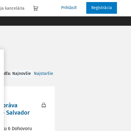
Prihlásiť
Registrácia
ja kancelária
 podľa
:
Najnovšie
Najstaršie
é práva
 - Salvador
ánku 6 Dohovoru