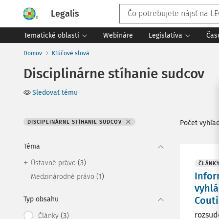
Legalis
Tematické oblasti
Webináre
Legislatíva
Čas
Domov
Kľúčové slová
Disciplinárne stíhanie sudcov
Sledovať tému
DISCIPLINÁRNE STÍHANIE SUDCOV
Počet vyhľa
Téma
(3)
Ústavné právo
ČLÁNK
Infor
(1)
Medzinárodné právo
vyhlá
Cout
Typ obsahu
rozsud
(3)
Články