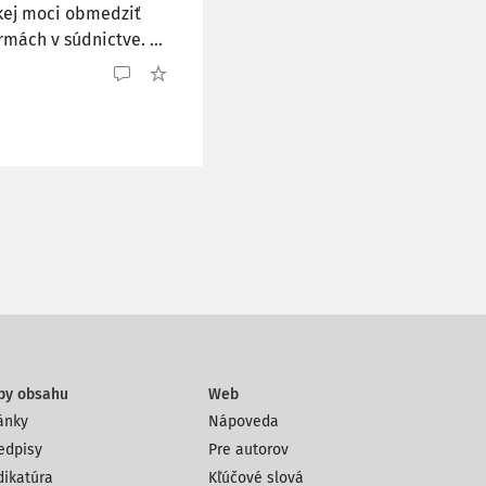
ckej moci obmedziť
rmách v súdnictve. ...
py obsahu
Web
ánky
Nápoveda
edpisy
Pre autorov
dikatúra
Kľúčové slová