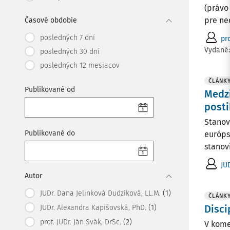
(právo
pre ne
Časové obdobie
posledných 7 dní
pro
Vydané
posledných 30 dní
posledných 12 mesiacov
ČLÁNK
Publikované od
Medzi
posti
Stanov
Publikované do
európs
stanovi
JU
Autor
(1)
JUDr. Dana Jelinková Dudzíková, LL.M.
ČLÁNK
(1)
Disci
JUDr. Alexandra Kapišovská, PhD.
(2)
prof. JUDr. Ján Svák, DrSc.
V kome