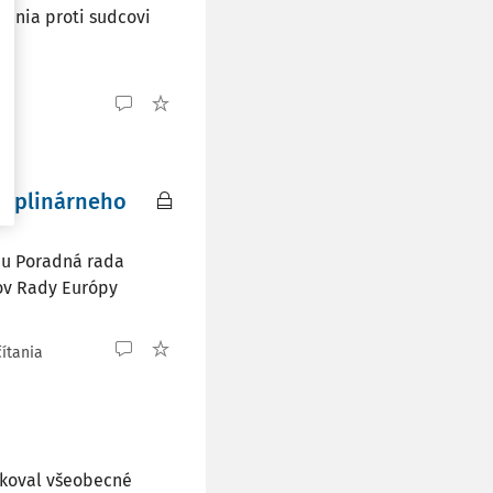
nania proti sudcovi
ciplinárneho
cu Poradná rada
rov Rady Európy
čítania
ikoval všeobecné