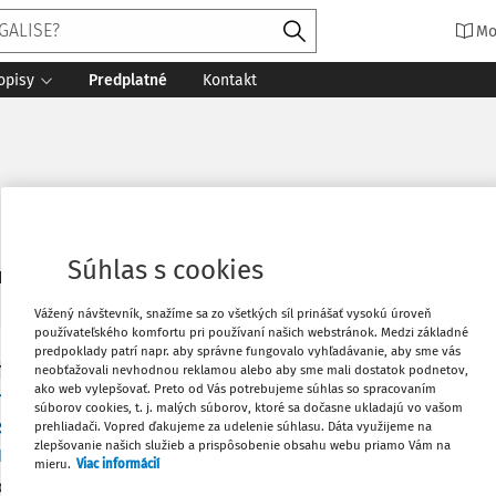
Mo
opisy
Predplatné
Kontakt
Súhlas s cookies
3
daných dokumentov:
Zoradiť
Vážený návštevník, snažíme sa zo všetkých síl prinášať vysokú úroveň
používateľského komfortu pri používaní našich webstránok. Medzi základné
predpoklady patrí napr. aby správne fungovalo vyhľadávanie, aby sme vás
neobťažovali nevhodnou reklamou alebo aby sme mali dostatok podnetov,
Y
ako web vylepšovať. Preto od Vás potrebujeme súhlas so spracovaním
mácia o rozsudkoch Európskeho súdu pre ľudsk
súborov cookies, t. j. malých súborov, ktoré sa dočasne ukladajú vo vašom
sených v období od 1. februára do 10. marca 2026
prehliadači. Vopred ďakujeme za udelenie súhlasu. Dáta využijeme na
zlepšovanie našich služieb a prispôsobenie obsahu webu priamo Vám na
inho dos Santos Amado proti Portugalsku
mieru.
Viac informácií
ok z 3. februára 2026 k sťažnosti č. 44794/19 pre porušenie čl