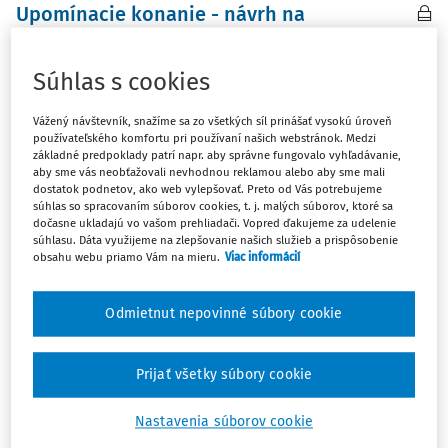
Upomínacie konanie - návrh na
pokračovanie v konaní (ZSP 57/2024)
Skutkový stav Najvyššiemu súdu SR (ďalej aj „najvyšší
Súhlas s cookies
súd“) bol postupom podľa § 43 ods. 2 zákona
č. 160/2015 Z. z. Civilný sporový poriadok v znení
Vážený návštevník, snažíme sa zo všetkých síl prinášať vysokú úroveň
neskorších predpisov (ďalej aj „Civilný sporový poriadok“
používateľského komfortu pri používaní našich webstránok. Medzi
základné predpoklady patrí napr. aby správne fungovalo vyhľadávanie,
alebo „CSP“) predložený Mestským...
aby sme vás neobťažovali nevhodnou reklamou alebo aby sme mali
dostatok podnetov, ako web vylepšovať. Preto od Vás potrebujeme
Vydané:
17. 12. 2024
/
5 minút čítania
súhlas so spracovaním súborov cookies, t. j. malých súborov, ktoré sa
dočasne ukladajú vo vašom prehliadači. Vopred ďakujeme za udelenie
súhlasu. Dáta využijeme na zlepšovanie našich služieb a prispôsobenie
obsahu webu priamo Vám na mieru.
Viac informácií
ČLÁNKY
Návrh poistníka na uzavretie poistnej
Odmietnut nepovinné súbory cookie
zmluvy neprijatý včas poistiteľom (ZSP
11/2002)
§ 792 Občianskeho zákonníka§ 420 písm. f) Civilného
Prijať všetky súbory cookie
sporového poriadku§ 421 ods. 1 písm. b) Civilného
sporového poriadku Ak poistník v písomnom návrhu na
Nastavenia súborov cookie
uzavretie poistnej zmluvy neurčil lehotu na prijatie jeho