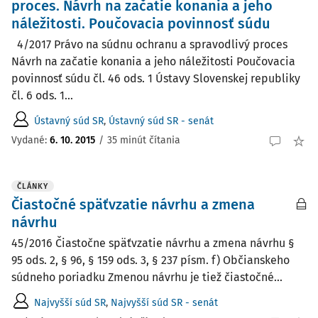
proces. Návrh na začatie konania a jeho
náležitosti. Poučovacia povinnosť súdu
4/2017 Právo na súdnu ochranu a spravodlivý proces
Návrh na začatie konania a jeho náležitosti Poučovacia
povinnosť súdu čl. 46 ods. 1 Ústavy Slovenskej republiky
čl. 6 ods. 1...
Ústavný súd SR
,
Ústavný súd SR - senát
Vydané:
6. 10. 2015
/
35 minút čítania
ČLÁNKY
Čiastočné späťvzatie návrhu a zmena
návrhu
45/2016 Čiastočne späťvzatie návrhu a zmena návrhu §
95 ods. 2, § 96, § 159 ods. 3, § 237 písm. f) Občianskeho
súdneho poriadku Zmenou návrhu je tiež čiastočné...
Najvyšší súd SR
,
Najvyšší súd SR - senát