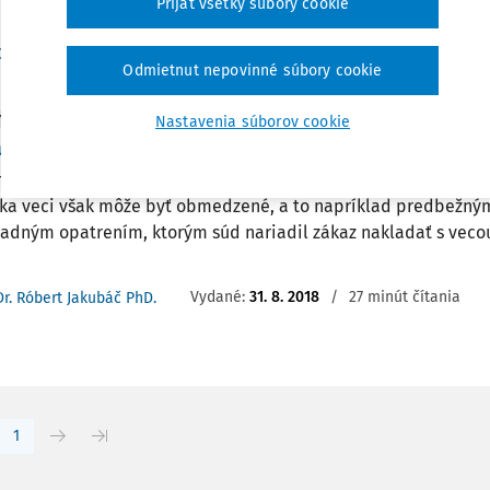
Prijať všetky súbory cookie
do ...
Vydané:
31. 5. 2019
/
29 minút čítania
Dr. Róbert Jakubáč PhD.
Odmietnut nepovinné súbory cookie
Nastavenia súborov cookie
Y
adanie s nehnuteľnosťou a neodkladné opatreni
 z oprávnení vlastníka veci je jeho právo s vecou nakladať. T
íka veci však môže byť obmedzené, a to napríklad predbežný
adným opatrením, ktorým súd nariadil zákaz nakladať s vecou
Vydané:
31. 8. 2018
/
27 minút čítania
Dr. Róbert Jakubáč PhD.
1