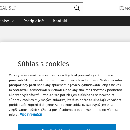
Mo
opisy
Predplatné
Kontakt
Súhlas s cookies
2
daných dokumentov:
Zoradiť
Vážený návštevník, snažíme sa zo všetkých síl prinášať vysokú úroveň
používateľského komfortu pri používaní našich webstránok. Medzi základné
predpoklady patrí napr. aby správne fungovalo vyhľadávanie, aby sme vás
neobťažovali nevhodnou reklamou alebo aby sme mali dostatok podnetov,
ako web vylepšovať. Preto od Vás potrebujeme súhlas so spracovaním
Y
súborov cookies, t. j. malých súborov, ktoré sa dočasne ukladajú vo vašom
o platnosť právneho úkonu a zápis do katastra 
prehliadači. Vopred ďakujeme za udelenie súhlasu. Dáta využijeme na
zlepšovanie našich služieb a prispôsobenie obsahu webu priamo Vám na
sa v tomto príspevku venuje analýze postupu okresného úradu
mieru.
Viac informácií
, v konaní o návrhu na vklad a v konaní o zázname v prípade 
 o platnosť právneho úkonu, na základe ktorého bol podaný n