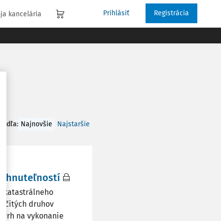
Prihlásiť
Registrácia
ja kancelária
 podľa
:
Najnovšie
Najstaršie
nehnuteľností
, katastrálneho
určitých druhov
ávrh na vykonanie