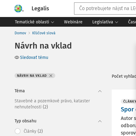
Legalis
Tematické oblasti
Webináre
Legislatíva
Čas
Domov
Kľúčové slová
Návrh na vklad
Sledovať tému
NÁVRH NA VKLAD
Počet vyhľa
Téma
Stavebné a pozemkové právo, kataster
ČLÁNK
(2)
nehnuteľností
Spor 
Autor 
Typ obsahu
odboru
(2)
Články
sporov