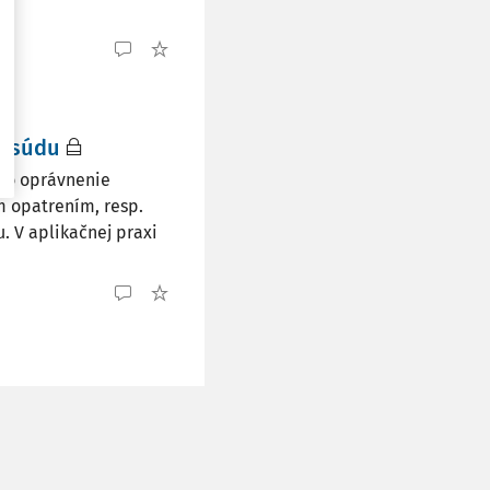
e súdu
oto oprávnenie
m opatrením, resp.
. V aplikačnej praxi