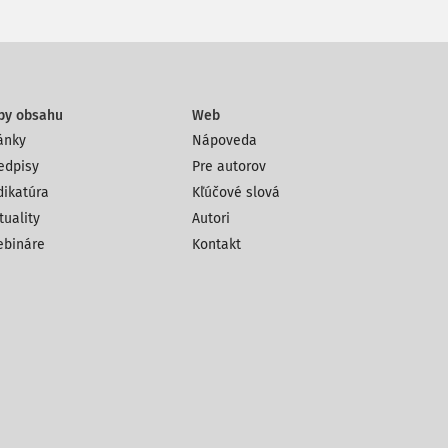
py obsahu
Web
ánky
Nápoveda
edpisy
Pre autorov
dikatúra
Kľúčové slová
tuality
Autori
bináre
Kontakt