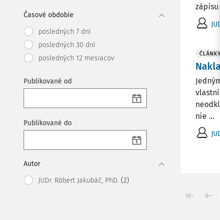
zápisu 
Časové obdobie
JU
posledných 7 dní
posledných 30 dní
ČLÁNK
posledných 12 mesiacov
Nakl
Jedným
Publikované od
vlastn
neodkl
nie ...
Publikované do
JU
Autor
(2)
JUDr. Róbert Jakubáč, PhD.