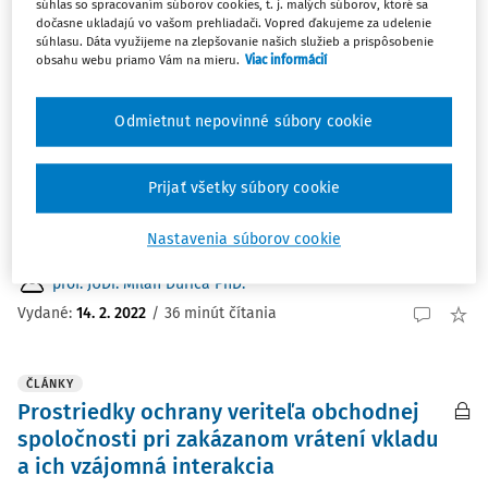
súhlas so spracovaním súborov cookies, t. j. malých súborov, ktoré sa
dočasne ukladajú vo vašom prehliadači. Vopred ďakujeme za udelenie
ČLÁNKY
súhlasu. Dáta využijeme na zlepšovanie našich služieb a prispôsobenie
Vyvažovanie záujmov veriteľov a dlžníkov
obsahu webu priamo Vám na mieru.
Viac informácií
pri pandemickej a nepandemickej ochrane
dlžníkov
Odmietnut nepovinné súbory cookie
Príspevok sa zaoberá inštitútom dočasnej ochrany
podnikateľských subjektov, ktorý zaviedol „zákon č.
Prijať všetky súbory cookie
62/2020 Z. z.“ počas pandémie, v komparácii so
„zákonom č. 421/2020 Z. z.“, ktorý prináša tento inštitút
Nastavenia súborov cookie
už ako univerzálny nástroj na prekonanie dočasných ...
prof. JUDr. Milan Ďurica PhD.
Vydané:
14. 2. 2022
/
36 minút čítania
ČLÁNKY
Prostriedky ochrany veriteľa obchodnej
spoločnosti pri zakázanom vrátení vkladu
a ich vzájomná interakcia