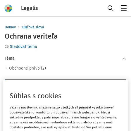
Legalis
Menu
Domov
Kľúčové slová
Ochrana veriteľa
Sledovať tému
Téma
(2)
Obchodné právo
Filter
Súhlas s cookies
2
Počet vyhľadaných dokumentov:
Vážený návštevník, snažíme sa zo všetkých síl prinášať vysokú úroveň
používateľského komfortu pri používaní našich webstránok. Medzi
Zoradiť podľa
:
základné predpoklady patrí napr. aby správne fungovalo vyhľadávanie,
Najnovšie
Najstaršie
aby sme vás neobťažovali nevhodnou reklamou alebo aby sme mali
dostatok podnetov, ako web vylepšovať. Preto od Vás potrebujeme