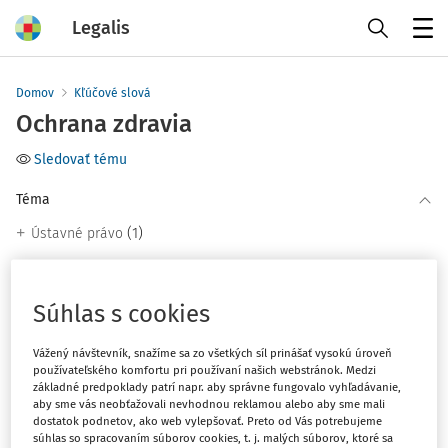
Legalis
Menu
Domov
Kľúčové slová
Ochrana zdravia
Sledovať tému
Téma
(1)
Ústavné právo
Filter
Súhlas s cookies
2
Vážený návštevník, snažíme sa zo všetkých síl prinášať vysokú úroveň
Počet vyhľadaných dokumentov:
používateľského komfortu pri používaní našich webstránok. Medzi
základné predpoklady patrí napr. aby správne fungovalo vyhľadávanie,
Zoradiť podľa
:
aby sme vás neobťažovali nevhodnou reklamou alebo aby sme mali
Najnovšie
Najstaršie
dostatok podnetov, ako web vylepšovať. Preto od Vás potrebujeme
súhlas so spracovaním súborov cookies, t. j. malých súborov, ktoré sa