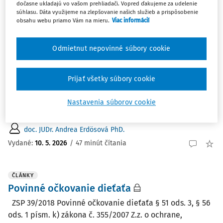
dočasne ukladajú vo vašom prehliadači. Vopred ďakujeme za udelenie
ČLÁNKY
súhlasu. Dáta využijeme na zlepšovanie našich služieb a prispôsobenie
obsahu webu priamo Vám na mieru.
Viac informácií
Výhrada svedomia zdravotníckeho
pracovníka v kontexte limitov ochrany
zdravia pacienta
Odmietnut nepovinné súbory cookie
Článok sa zaoberá problematikou výhrady svedomia so
zameraním na jej vnútroštátne a medzinárodné právne
Prijať všetky súbory cookie
zakotvenie. Analyzuje podmienky, za ktorých môžu
zdravotnícki pracovníci uplatniť výhradu svedomia a
Nastavenia súborov cookie
skúma právne i etické dôsledky takéhoto postupu. ...
doc. JUDr. Andrea Erdösová PhD.
Vydané:
10. 5. 2026
/
47 minút čítania
ČLÁNKY
Povinné očkovanie dieťaťa
ZSP 39/2018 Povinné očkovanie dieťaťa § 51 ods. 3, § 56
ods. 1 písm. k) zákona č. 355/2007 Z.z. o ochrane,