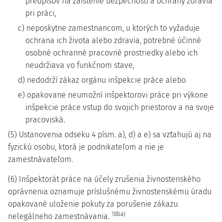
predpisov na zaistenie bezpečnosti a ochrany zdravia
pri práci,
c) neposkytne zamestnancom, u ktorých to vyžaduje
ochrana ich života alebo zdravia, potrebné účinné
osobné ochranné pracovné prostriedky alebo ich
neudržiava vo funkčnom stave,
d) nedodrží zákaz orgánu inšpekcie práce alebo
e) opakovane neumožní inšpektorovi práce pri výkone
inšpekcie práce vstup do svojich priestorov a na svoje
pracoviská.
(5) Ustanovenia odseku 4 písm. a), d) a e) sa vzťahujú aj na
fyzickú osobu, ktorá je podnikateľom a nie je
zamestnávateľom.
(6) Inšpektorát práce na účely zrušenia živnostenského
oprávnenia oznamuje príslušnému živnostenskému úradu
opakované uloženie pokuty za porušenie zákazu
18ba)
nelegálneho zamestnávania.