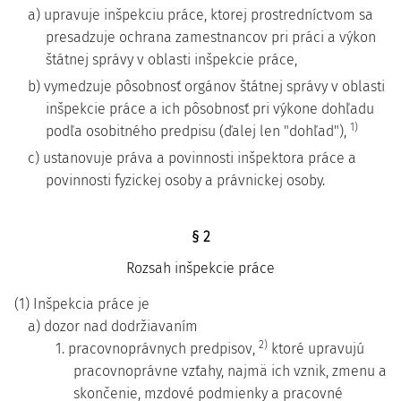
a) upravuje inšpekciu práce, ktorej prostredníctvom sa
presadzuje ochrana zamestnancov pri práci a výkon
štátnej správy v oblasti inšpekcie práce,
b) vymedzuje pôsobnosť orgánov štátnej správy v oblasti
inšpekcie práce a ich pôsobnosť pri výkone dohľadu
1)
podľa osobitného predpisu (ďalej len "dohľad"),
c) ustanovuje práva a povinnosti inšpektora práce a
povinnosti fyzickej osoby a právnickej osoby.
§ 2
Rozsah inšpekcie práce
(1) Inšpekcia práce je
a) dozor nad dodržiavaním
2)
1. pracovnoprávnych predpisov,
ktoré upravujú
pracovnoprávne vzťahy, najmä ich vznik, zmenu a
skončenie, mzdové podmienky a pracovné