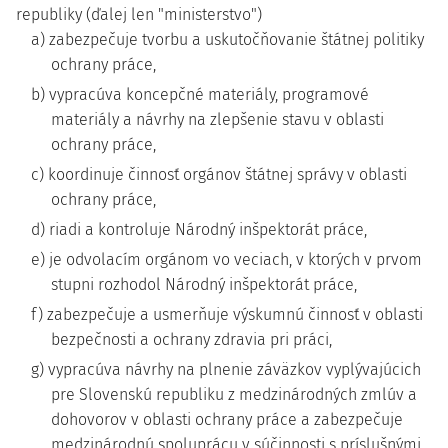
republiky (ďalej len "ministerstvo")
a) zabezpečuje tvorbu a uskutočňovanie štátnej politiky
ochrany práce,
b) vypracúva koncepčné materiály, programové
materiály a návrhy na zlepšenie stavu v oblasti
ochrany práce,
c) koordinuje činnosť orgánov štátnej správy v oblasti
ochrany práce,
d) riadi a kontroluje Národný inšpektorát práce,
e) je odvolacím orgánom vo veciach, v ktorých v prvom
stupni rozhodol Národný inšpektorát práce,
f) zabezpečuje a usmerňuje výskumnú činnosť v oblasti
bezpečnosti a ochrany zdravia pri práci,
g) vypracúva návrhy na plnenie záväzkov vyplývajúcich
pre Slovenskú republiku z medzinárodných zmlúv a
dohovorov v oblasti ochrany práce a zabezpečuje
medzinárodnú spoluprácu v súčinnosti s príslušnými