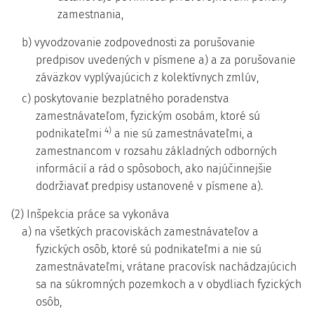
zamestnania,
b) vyvodzovanie zodpovednosti za porušovanie
predpisov uvedených v písmene a) a za porušovanie
záväzkov vyplývajúcich z kolektívnych zmlúv,
c) poskytovanie bezplatného poradenstva
zamestnávateľom, fyzickým osobám, ktoré sú
4)
podnikateľmi
a nie sú zamestnávateľmi, a
zamestnancom v rozsahu základných odborných
informácií a rád o spôsoboch, ako najúčinnejšie
dodržiavať predpisy ustanovené v písmene a).
(2) Inšpekcia práce sa vykonáva
a) na všetkých pracoviskách zamestnávateľov a
fyzických osôb, ktoré sú podnikateľmi a nie sú
zamestnávateľmi, vrátane pracovísk nachádzajúcich
sa na súkromných pozemkoch a v obydliach fyzických
osôb,