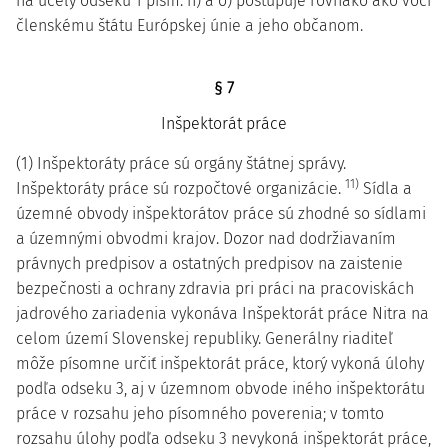
na účely odseku 1 písm. n) a o) postupuje rovnako ako voči
členskému štátu Európskej únie a jeho občanom.
§ 7
Inšpektorát práce
(1) Inšpektoráty práce sú orgány štátnej správy.
11)
Inšpektoráty práce sú rozpočtové organizácie.
Sídla a
územné obvody inšpektorátov práce sú zhodné so sídlami
a územnými obvodmi krajov. Dozor nad dodržiavaním
právnych predpisov a ostatných predpisov na zaistenie
bezpečnosti a ochrany zdravia pri práci na pracoviskách
jadrového zariadenia vykonáva Inšpektorát práce Nitra na
celom území Slovenskej republiky. Generálny riaditeľ
môže písomne určiť inšpektorát práce, ktorý vykoná úlohy
podľa odseku 3, aj v územnom obvode iného inšpektorátu
práce v rozsahu jeho písomného poverenia; v tomto
rozsahu úlohy podľa odseku 3 nevykoná inšpektorát práce,