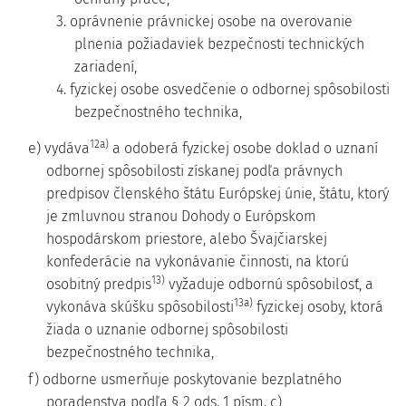
3. oprávnenie právnickej osobe na overovanie
plnenia požiadaviek bezpečnosti technických
zariadení,
4. fyzickej osobe osvedčenie o odbornej spôsobilosti
bezpečnostného technika,
12a)
e) vydáva
a odoberá fyzickej osobe doklad o uznaní
odbornej spôsobilosti získanej podľa právnych
predpisov členského štátu Európskej únie, štátu, ktorý
je zmluvnou stranou Dohody o Európskom
hospodárskom priestore, alebo Švajčiarskej
konfederácie na vykonávanie činnosti, na ktorú
13)
osobitný predpis
vyžaduje odbornú spôsobilosť, a
13a)
vykonáva skúšku spôsobilosti
fyzickej osoby, ktorá
žiada o uznanie odbornej spôsobilosti
bezpečnostného technika,
f) odborne usmerňuje poskytovanie bezplatného
poradenstva podľa § 2 ods. 1 písm. c),