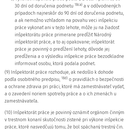
18ca)
30 dní od doručenia podnetu
a v odôvodnených
prípadoch najneskôr do 90 dní od doručenia podnetu,
a ak nemožno vzhľadom na povahu veci inšpekciu
práce vykonať ani v tejto lehote, môže ju na žiadosť
inšpektorátu práce primerane predĺžiť Národný
inšpektorát práce, a to aj opakovane; inšpektorát
práce je povinný o predĺžení lehoty, dôvode jej
predĺženia a o výsledku inšpekcie práce bezodkladne
informovať osobu, ktorá podala podnet.
(9) Inšpektorát práce rozhoduje, ak nedošlo k dohode
18d)
podľa osobitného predpisu,
o pravidlách o bezpečnosti
a ochrane zdravia pri práci, ktoré má zamestnávateľ vydať,
a o zavedení noriem spotreby práce a o ich zmenách u
zamestnávateľa.
(10) Inšpektorát práce je povinný oznámiť orgánom činným
v trestnom konaní skutočnosti zistené pri výkone inšpekcie
práce, ktoré nasvedčujú tomu, že bol spáchaný trestný čin.