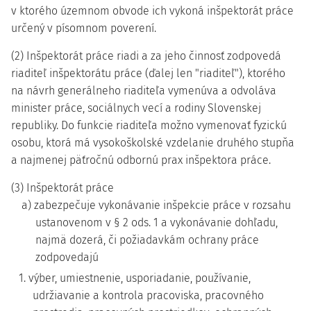
v ktorého územnom obvode ich vykoná inšpektorát práce
určený v písomnom poverení.
(2) Inšpektorát práce riadi a za jeho činnosť zodpovedá
riaditeľ inšpektorátu práce (ďalej len "riaditeľ"), ktorého
na návrh generálneho riaditeľa vymenúva a odvoláva
minister práce, sociálnych vecí a rodiny Slovenskej
republiky. Do funkcie riaditeľa možno vymenovať fyzickú
osobu, ktorá má vysokoškolské vzdelanie druhého stupňa
a najmenej päťročnú odbornú prax inšpektora práce.
(3) Inšpektorát práce
a) zabezpečuje vykonávanie inšpekcie práce v rozsahu
ustanovenom v § 2 ods. 1 a vykonávanie dohľadu,
najmä dozerá, či požiadavkám ochrany práce
zodpovedajú
1. výber, umiestnenie, usporiadanie, používanie,
udržiavanie a kontrola pracoviska, pracovného