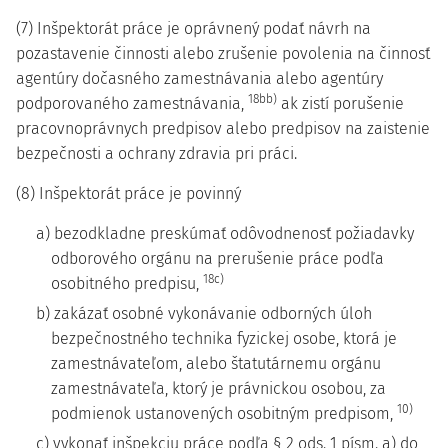
(7) Inšpektorát práce je oprávnený podať návrh na
pozastavenie činnosti alebo zrušenie povolenia na činnosť
agentúry dočasného zamestnávania alebo agentúry
18bb)
podporovaného zamestnávania,
ak zistí porušenie
pracovnoprávnych predpisov alebo predpisov na zaistenie
bezpečnosti a ochrany zdravia pri práci.
(8) Inšpektorát práce je povinný
a) bezodkladne preskúmať odôvodnenosť požiadavky
odborového orgánu na prerušenie práce podľa
18c)
osobitného predpisu,
b) zakázať osobné vykonávanie odborných úloh
bezpečnostného technika fyzickej osobe, ktorá je
zamestnávateľom, alebo štatutárnemu orgánu
zamestnávateľa, ktorý je právnickou osobou, za
10)
podmienok ustanovených osobitným predpisom,
c) vykonať inšpekciu práce podľa § 2 ods. 1 písm. a) do