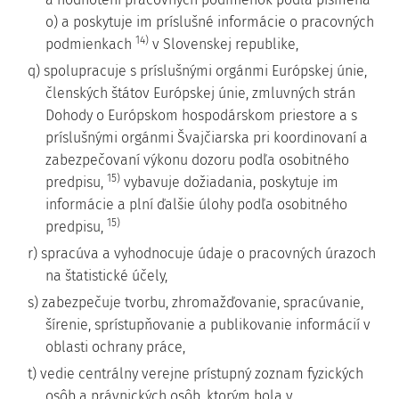
o) a poskytuje im príslušné informácie o pracovných
14)
podmienkach
v Slovenskej republike,
q) spolupracuje s príslušnými orgánmi Európskej únie,
členských štátov Európskej únie, zmluvných strán
Dohody o Európskom hospodárskom priestore a s
príslušnými orgánmi Švajčiarska pri koordinovaní a
zabezpečovaní výkonu dozoru podľa osobitného
15)
predpisu,
vybavuje dožiadania, poskytuje im
informácie a plní ďalšie úlohy podľa osobitného
15)
predpisu,
r) spracúva a vyhodnocuje údaje o pracovných úrazoch
na štatistické účely,
s) zabezpečuje tvorbu, zhromažďovanie, spracúvanie,
šírenie, sprístupňovanie a publikovanie informácií v
oblasti ochrany práce,
t) vedie centrálny verejne prístupný zoznam fyzických
osôb a právnických osôb, ktorým bola v