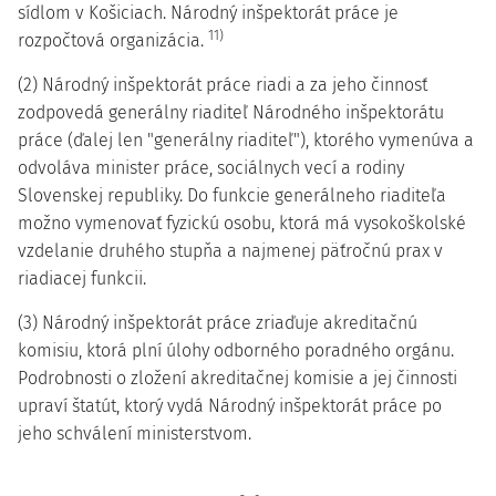
sídlom v Košiciach. Národný inšpektorát práce je
11)
rozpočtová organizácia.
(2) Národný inšpektorát práce riadi a za jeho činnosť
zodpovedá generálny riaditeľ Národného inšpektorátu
práce (ďalej len "generálny riaditeľ"), ktorého vymenúva a
odvoláva minister práce, sociálnych vecí a rodiny
Slovenskej republiky. Do funkcie generálneho riaditeľa
možno vymenovať fyzickú osobu, ktorá má vysokoškolské
vzdelanie druhého stupňa a najmenej päťročnú prax v
riadiacej funkcii.
(3) Národný inšpektorát práce zriaďuje akreditačnú
komisiu, ktorá plní úlohy odborného poradného orgánu.
Podrobnosti o zložení akreditačnej komisie a jej činnosti
upraví štatút, ktorý vydá Národný inšpektorát práce po
jeho schválení ministerstvom.