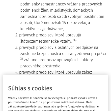
podmienky zamestnancov vrátane pracovných
podmienok žien, mladistvých, domáckych
zamestnancov, osôb so zdravotným postihnutím
a osôb, ktoré nedovŕšili 15 rokov veku, a
kolektívne vyjednávanie,
2. právnych predpisov, ktoré upravujú
2a)
štátnozamestnanecké vzťahy,
3. právnych predpisov a ostatných predpisov na
zaistenie bezpečnosti a ochrany zdravia pri práci
3)
vrátane predpisov upravujúcich faktory
pracovného prostredia,
4. právnych predpisov, ktoré upravujú zákaz
nelegálnej práce a nelegálneho zamestnávania,
5. záväzkov, ktoré vyplývajú z kolektívnych zmlúv,
Súhlas s cookies
3a)
6. osobitného predpisu
zamestnávateľom v
rozsahu jeho povinností uzatvoriť
Vážený návštevník, snažíme sa zo všetkých síl prinášať vysokú úroveň
používateľského komfortu pri používaní našich webstránok. Medzi
zamestnávateľskú zmluvu a platiť a odvádzať
základné predpoklady patrí napr. aby správne fungovalo vyhľadávanie,
príspevky na doplnkové dôchodkové sporenie za
aby sme vás neobťažovali nevhodnou reklamou alebo aby sme mali