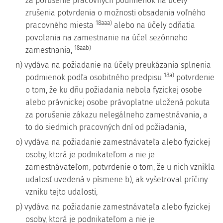
za porušenie pracovných podmienok na účely
zrušenia potvrdenia o možnosti obsadenia voľného
18aaa)
pracovného miesta
alebo na účely odňatia
povolenia na zamestnanie na účel sezónneho
18aab)
zamestnania,
n) vydáva na požiadanie na účely preukázania splnenia
18a)
podmienok podľa osobitného predpisu
potvrdenie
o tom, že ku dňu požiadania nebola fyzickej osobe
alebo právnickej osobe právoplatne uložená pokuta
za porušenie zákazu nelegálneho zamestnávania, a
to do siedmich pracovných dní od požiadania,
o) vydáva na požiadanie zamestnávateľa alebo fyzickej
osoby, ktorá je podnikateľom a nie je
zamestnávateľom, potvrdenie o tom, že u nich vznikla
udalosť uvedená v písmene b), ak vyšetroval príčiny
vzniku tejto udalosti,
p) vydáva na požiadanie zamestnávateľa alebo fyzickej
osoby, ktorá je podnikateľom a nie je