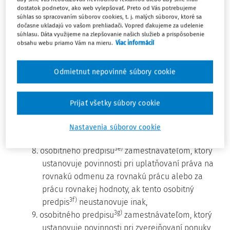
dostatok podnetov, ako web vylepšovať. Preto od Vás potrebujeme
zamestnanca vykonávajúceho práce zaradené
súhlas so spracovaním súborov cookies, t. j. malých súborov, ktoré sa
orgánom štátnej správy na úseku verejného
dočasne ukladajú vo vašom prehliadači. Vopred ďakujeme za udelenie
zdravotníctva do tretej kategórie alebo štvrtej
súhlasu. Dáta využijeme na zlepšovanie našich služieb a prispôsobenie
obsahu webu priamo Vám na mieru.
Viac informácií
3b)
kategórie podľa osobitného predpisu,
a za
zamestnanca, ktorý vykonáva práce tanečného
Odmietnut nepovinné súbory cookie
umelca alebo hudobného umelca, ktorý
vykonáva profesiu hráča na dychový nástroj,
3d)
7. osobitného predpisu
zamestnávateľom, ktorý
Prijať všetky súbory cookie
ustanovuje povinnosti pri vysielaní
zamestnancov na výkon prác pri poskytovaní
Nastavenia súborov cookie
služieb,
3e)
8. osobitného predpisu
zamestnávateľom, ktorý
ustanovuje povinnosti pri uplatňovaní práva na
rovnakú odmenu za rovnakú prácu alebo za
prácu rovnakej hodnoty, ak tento osobitný
3f)
predpis
neustanovuje inak,
3g)
9. osobitného predpisu
zamestnávateľom, ktorý
ustanovuje povinnosti pri zverejňovaní ponuky