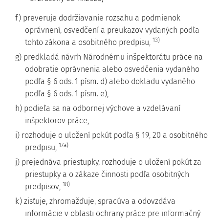
f) preveruje dodržiavanie rozsahu a podmienok
oprávnení, osvedčení a preukazov vydaných podľa
13)
tohto zákona a osobitného predpisu,
g) predkladá návrh Národnému inšpektorátu práce na
odobratie oprávnenia alebo osvedčenia vydaného
podľa § 6 ods. 1 písm. d) alebo dokladu vydaného
podľa § 6 ods. 1 písm. e),
h) podieľa sa na odbornej výchove a vzdelávaní
inšpektorov práce,
i) rozhoduje o uložení pokút podľa § 19, 20 a osobitného
17a)
predpisu,
j) prejednáva priestupky, rozhoduje o uložení pokút za
priestupky a o zákaze činnosti podľa osobitných
18)
predpisov,
k) zisťuje, zhromažďuje, spracúva a odovzdáva
informácie v oblasti ochrany práce pre informačný