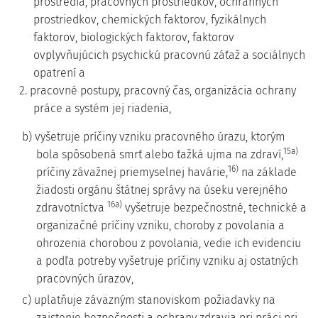
prostredia, pracovných prostriedkov, ochranných
prostriedkov, chemických faktorov, fyzikálnych
faktorov, biologických faktorov, faktorov
ovplyvňujúcich psychickú pracovnú záťaž a sociálnych
opatrení a
2. pracovné postupy, pracovný čas, organizácia ochrany
práce a systém jej riadenia,
b) vyšetruje príčiny vzniku pracovného úrazu, ktorým
15a)
bola spôsobená smrť alebo ťažká ujma na zdraví,
16)
príčiny závažnej priemyselnej havárie,
na základe
žiadosti orgánu štátnej správy na úseku verejného
16a)
zdravotníctva
vyšetruje bezpečnostné, technické a
organizačné príčiny vzniku, choroby z povolania a
ohrozenia chorobou z povolania, vedie ich evidenciu
a podľa potreby vyšetruje príčiny vzniku aj ostatných
pracovných úrazov,
c) uplatňuje záväzným stanoviskom požiadavky na
zaistenie bezpečnosti a ochrany zdravia pri práci pri