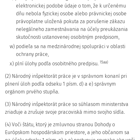
elektronickej podobe údaje o tom, že k určenému
dňu nebola fyzickej osobe alebo právnickej osobe
právoplatne uložená pokuta za porušenie zákazu
nelegálneho zamestnávania na účely preukázania
skutočnosti ustanovenej osobitným predpisom,
w) podieľa sa na medzinárodnej spolupráci v oblasti
ochrany práce,
15aa)
x) plní úlohy podľa osobitného predpisu.
(2) Národný inšpektorát práce je v správnom konaní pri
plnení úloh podľa odseku 1 písm. d) a e) správnym
orgánom prvého stupňa.
(3) Národný inšpektorát práce so súhlasom ministerstva
zriaďuje a zrušuje svoje pracoviská mimo svojho sídla.
(4) Voči štátu, ktorý je zmluvnou stranou Dohody o
Európskom hospodárskom priestore, a jeho občanom sa