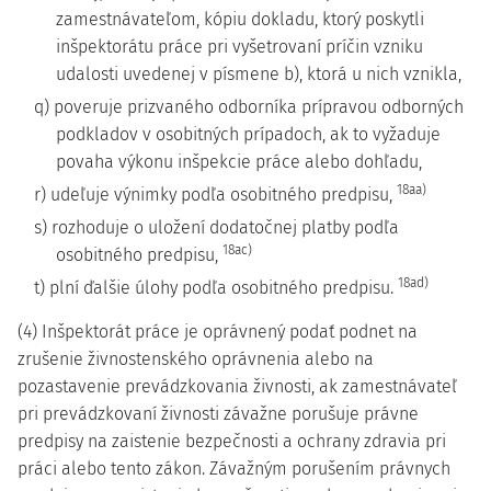
zamestnávateľom, kópiu dokladu, ktorý poskytli
inšpektorátu práce pri vyšetrovaní príčin vzniku
udalosti uvedenej v písmene b), ktorá u nich vznikla,
q) poveruje prizvaného odborníka prípravou odborných
podkladov v osobitných prípadoch, ak to vyžaduje
povaha výkonu inšpekcie práce alebo dohľadu,
18aa)
r) udeľuje výnimky podľa osobitného predpisu,
s) rozhoduje o uložení dodatočnej platby podľa
18ac)
osobitného predpisu,
18ad)
t) plní ďalšie úlohy podľa osobitného predpisu.
(4) Inšpektorát práce je oprávnený podať podnet na
zrušenie živnostenského oprávnenia alebo na
pozastavenie prevádzkovania živnosti, ak zamestnávateľ
pri prevádzkovaní živnosti závažne porušuje právne
predpisy na zaistenie bezpečnosti a ochrany zdravia pri
práci alebo tento zákon. Závažným porušením právnych