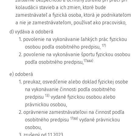
kolaudácii stavieb a ich zmien, ktoré bude
zamestnávateľ a fyzická osoba, ktorá je podnikateľom
a nie je zamestnávateľom, používať ako pracovisko,
d) vydáva a odoberá
1. povolenie na vykonávanie ľahkých prác fyzickou
17)
osobou podľa osobitného predpisu,
2. povolenie na vykonávanie športu fyzickou osobou
17aaa)
podľa osobitného predpisu,
e) odoberá
1. preukaz, osvedčenie alebo doklad fyzickej osobe
na vykonávanie činnosti podľa osobitného
13)
predpisu
vydané fyzickou osobou alebo
právnickou osobou,
2. oprávnenie zamestnávateľovi na činnosť podľa
17aa)
osobitného predpisu
vydané právnickou
osobou,
3. zrušený od 1.1.2023,