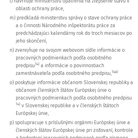
l) navrhuje ministerstvu opatrenia na zlepšenie stavu v
oblasti ochrany práce,
m) predkladá ministerstvu správy o stave ochrany práce
a o činnosti Národného inšpektorátu práce za
predchádzajúci kalendárny rok do troch mesiacov po
jeho skončení,
n) zverejňuje na svojom webovom sídle informácie o
pracovných podmienkach podľa osobitného
14)
predpisu
a informácie o povinnostiach
14a)
zamestnávateľa podľa osobitného predpisu,
o) poskytuje informácie občanom Slovenskej republiky a
občanom členských štátov Európskej únie o
pracovných podmienkach podľa osobitného predpisu
14)
v Slovenskej republike a v členských štátoch
Európskej únie,
p) spolupracuje s príslušnými orgánmi Európskej únie a
členských štátov Európskej únie pri zisťovaní, kontrole
a hodnotení pracovných podmienok podľa písmena