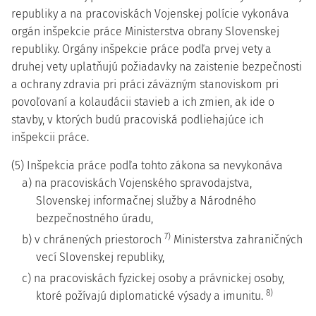
republiky a na pracoviskách Vojenskej polície vykonáva
orgán inšpekcie práce Ministerstva obrany Slovenskej
republiky. Orgány inšpekcie práce podľa prvej vety a
druhej vety uplatňujú požiadavky na zaistenie bezpečnosti
a ochrany zdravia pri práci záväzným stanoviskom pri
povoľovaní a kolaudácii stavieb a ich zmien, ak ide o
stavby, v ktorých budú pracoviská podliehajúce ich
inšpekcii práce.
(5) Inšpekcia práce podľa tohto zákona sa nevykonáva
a) na pracoviskách Vojenského spravodajstva,
Slovenskej informačnej služby a Národného
bezpečnostného úradu,
7)
b) v chránených priestoroch
Ministerstva zahraničných
vecí Slovenskej republiky,
c) na pracoviskách fyzickej osoby a právnickej osoby,
8)
ktoré požívajú diplomatické výsady a imunitu.