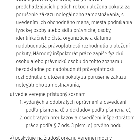
predchádzajúcich piatich rokoch uložená pokuta za
porušenie zákazu nelegálneho zamestnávania, s
uvedením ich obchodného mena, miesta podnikania
fyzickej osoby alebo sídla právnickej osoby,
identifikačného čísla organizácie a dátumu
nadobudnutia právoplatnosti rozhodnutia o uložení
pokuty; Národný inšpektorát práce zapíše fyzickú
osobu alebo právnickú osobu do tohto zoznamu
bezodkladne po nadobudnutí právoplatnosti
rozhodnutia o uložení pokuty za porušenie zákazu
nelegálneho zamestnávania,
u) vedie verejne prístupný zoznam
1. vydaných a odobratých oprávnení a osvedčení
podľa písmena d) a dokladov podľa písmena e),
2. odobratých preukazov a osvedčení inšpektorátom
práce podľa § 7 ods. 3 písm. e) prvého bodu,
v) poskytuje na žiadosť orgánu verejnej moci v