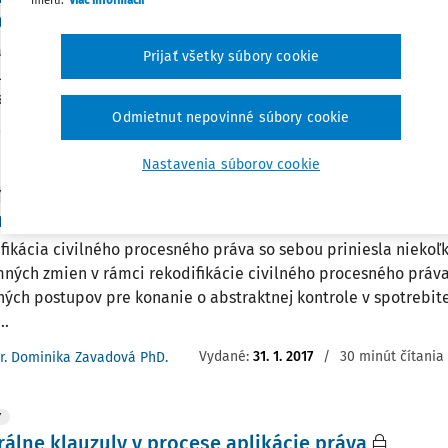
 generálnej klauzuly - ďalšia normatívna mačka 
lna klauzula nekalých obchodných praktík a praktiky nekalé 
Prijať všetky súbory cookie
ly - ďalšia normatívna mačka vo vreci? Mgr. Dominika Zavadov
andka, Katedra obchodného práva a hospodárskeho práva, Prá
Odmietnut nepovinné súbory cookie
Vydané:
31. 7. 2017
/
48 minút čítania
r. Dominika Zavadová PhD.
Nastavenia súborov cookie
Y
ie o abstraktnej kontrole v spotrebiteľských ve
fikácia civilného procesného práva so sebou priniesla niekoľ
ných zmien v rámci rekodifikácie civilného procesného práv
ných postupov pre konanie o abstraktnej kontrole v spotrebite
..
Vydané:
31. 1. 2017
/
30 minút čítania
r. Dominika Zavadová PhD.
Y
álne klauzuly v procese aplikácie práva