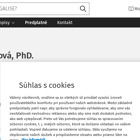
Mo
opisy
Predplatné
Kontakt
vá, PhD.
Súhlas s cookies
Vážený návštevník, snažíme sa zo všetkých síl prinášať vysokú úroveň
používateľského komfortu pri používaní našich webstránok. Medzi základné
4
daných dokumentov:
Zoradiť
predpoklady patrí napr. aby správne fungovalo vyhľadávanie, aby sme vás
neobťažovali nevhodnou reklamou alebo aby sme mali dostatok podnetov,
ako web vylepšovať. Preto od Vás potrebujeme súhlas so spracovaním
súborov cookies, t. j. malých súborov, ktoré sa dočasne ukladajú vo vašom
prehliadači. Vopred ďakujeme za udelenie súhlasu. Dáta využijeme na
Y
zlepšovanie našich služieb a prispôsobenie obsahu webu priamo Vám na
álna klauzula nekalých obchodných praktík a pr
mieru.
Viac informácií