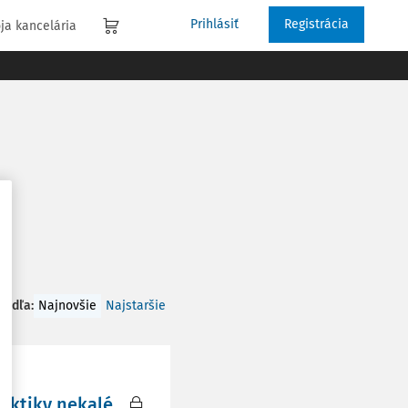
Prihlásiť
Registrácia
ja kancelária
 podľa
:
Najnovšie
Najstaršie
aktiky nekalé