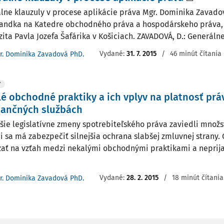
lne klauzuly v procese aplikácie práva Mgr. Dominika Zavado
andka na Katedre obchodného práva a hospodárskeho práva, P
ita Pavla Jozefa Šafárika v Košiciach. ZAVADOVÁ, D.: Generálne.
Vydané:
31. 7. 2015
/
46 minút čítania
r. Dominika Zavadová PhD.
Y
é obchodné praktiky a ich vplyv na platnosť pr
nančných službách
šie legislatívne zmeny spotrebiteľského práva zaviedli množs
i sa má zabezpečiť silnejšia ochrana slabšej zmluvnej strany.
ať na vzťah medzi nekalými obchodnými praktikami a neprij
Vydané:
28. 2. 2015
/
18 minút čítania
r. Dominika Zavadová PhD.