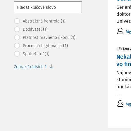
Generá
doktor
(1)
Univerz
Abstraktná kontrola
(1)
Dodávateľ
Mg
(1)
Platnosť právneho úkonu
(1)
Procesná legitimácia
ČLÁNK
(1)
Spotrebiteľ
Nekal
vo fi
Zobraziť ďalších 1
Najnov
ktorým
poukáz
...
Mg