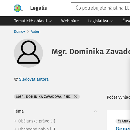
Legalis
Tematické oblasti
Webináre
Legislatíva
Čas
Domov
Autori
Mgr. Dominika Zavado
Sledovať autora
MGR. DOMINIKA ZAVADOVÁ, PHD.
Počet vyhľa
Téma
(1)
Občianske právo
ČLÁNK
Gener
(3)
Obchodné právo