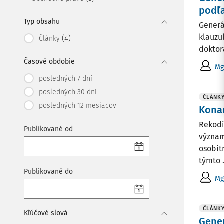
podľa
Typ obsahu
Generá
klauzu
(4)
Články
doktor
Časové obdobie
Mg
posledných 7 dní
posledných 30 dní
ČLÁNK
posledných 12 mesiacov
Konan
Rekodi
Publikované od
význam
osobit
týmto .
Publikované do
Mg
ČLÁNK
Kľúčové slová
Gener