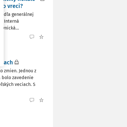
vo vreci?
podľa generálnej
á Interná
vnická...
ciach
ko zmien. Jednou z
a bolo zavedenie
ľských veciach. S