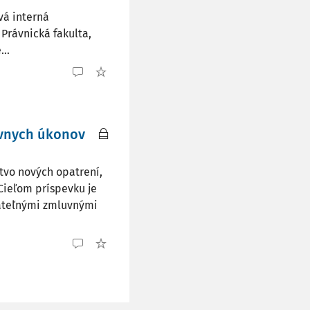
vá interná
rávnická fakulta,
..
ávnych úkonov
tvo nových opatrení,
 Cieľom príspevku je
ateľnými zmluvnými