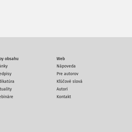
py obsahu
Web
ánky
Nápoveda
edpisy
Pre autorov
dikatúra
Kľúčové slová
tuality
Autori
bináre
Kontakt