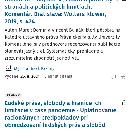
stranách a politických hnutiach.
Komentár. Bratislava: Wolters Kluwer,
2019, s. 424
Autori Marek Domin a Vincent Bujňák, ktorí pôsobia na
Katedre ústavného práva Právnickej fakulty Univerzity
Komenského, si v predhovore recenzovanej publikácie
stanovili jasný cieľ. Systematicky, prehľadne a
zrozumiteľne zhodnotiť jednotlivé...
Mgr. František Pažitný
Vydané:
26. 8. 2021
/
5 minút čítania
ČLÁNKY
Ľudské práva, slobody a hranice ich
limitácie v čase pandémie - Uplatňovanie
racionálnych predpokladov pri
obmedzovaní ľudských práv a slobôd