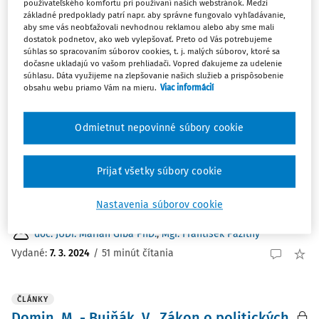
3
Počet vyhľadaných dokumentov:
používateľského komfortu pri používaní našich webstránok. Medzi
základné predpoklady patrí napr. aby správne fungovalo vyhľadávanie,
Zoradiť podľa
:
aby sme vás neobťažovali nevhodnou reklamou alebo aby sme mali
dostatok podnetov, ako web vylepšovať. Preto od Vás potrebujeme
Najnovšie
Najstaršie
súhlas so spracovaním súborov cookies, t. j. malých súborov, ktoré sa
dočasne ukladajú vo vašom prehliadači. Vopred ďakujeme za udelenie
súhlasu. Dáta využijeme na zlepšovanie našich služieb a prispôsobenie
ČLÁNKY
obsahu webu priamo Vám na mieru.
Viac informácií
Vznik a zánik Bezpečnostnej rady
Slovenskej republiky
Odmietnut nepovinné súbory cookie
Autori sa v tomto článku zaoberajú viacerými
praktickými otázkami súvisiacimi s kreáciou
Prijať všetky súbory cookie
Bezpečnostnej rady Slovenskej republiky (ďalej aj
Bezpečnostná rada). Okrem vzniku a zániku
Nastavenia súborov cookie
individuálneho členstva v tomto orgáne...
doc. JUDr. Marián Giba PhD.
,
Mgr. František Pažitný
Vydané:
7. 3. 2024
/
51 minút čítania
ČLÁNKY
Domin, M. - Bujňák, V., Zákon o politických