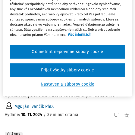
3
Počet vyhľadaných dokumentov:
základné predpoklady patrí napr. aby správne fungovalo vyhľadávanie,
aby sme vás neobťažovali nevhodnou reklamou alebo aby sme mali
Zoradiť podľa
:
dostatok podnetov, ako web vylepšovať. Preto od Vás potrebujeme
Najnovšie
Najstaršie
súhlas so spracovaním súborov cookies, t. j. malých súborov, ktoré sa
dočasne ukladajú vo vašom prehliadači. Vopred ďakujeme za udelenie
súhlasu. Dáta využijeme na zlepšovanie našich služieb a prispôsobenie
obsahu webu priamo Vám na mieru.
Viac informácií
ČLÁNKY
Výkladové nezrovnalosti spojené s
aplikáciou zákona o volebnej kampani v
Odmietnut nepovinné súbory cookie
kontexte volieb v rokoch 2023 a 2024
Roky 2023 a 2024 priniesli značnú kumuláciu volebných
Prijať všetky súbory cookie
kampaní, keď po sebe v krátkom slede nasledovali voľby
do Národnej rady SR, voľby prezidenta SR a voľby do
Nastavenia súborov cookie
Európskeho parlamentu. Týmto spôsobom priniesla
aplikačná prax množstvo užitočných pozorovaní o ...
Mgr. Ján Ivančík PhD.
Vydané:
10. 11. 2024
/
39 minút čítania
ČLÁNKY