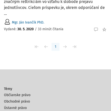
značným reštrikciám vo vzťahu k slobode prejavu
jednotlivcov. Cieľom príspevku je, okrem odporúčaní de
...
Mgr. Ján Ivančík PhD.
Vydané:
30. 5. 2020
/
33 minút čítania
1
Témy
Občianske právo
Obchodné právo
Ústavné právo