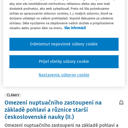
aby sme vás neobťažovali nevhodnou reklamou alebo aby sme mali
ČLÁNKY
dostatok podnetov, ako web vylepšovať. Preto od Vás potrebujeme
súhlas so spracovaním súborov cookies, t. j. malých súborov, ktoré sa
"Československá cesta" v nuptuačním
dočasne ukladajú vo vašom prehliadači. Vopred ďakujeme za udelenie
zastoupení? Změny právních úprav a jejich
súhlasu. Dáta využijeme na zlepšovanie našich služieb a prispôsobenie
obsahu webu priamo Vám na mieru.
Viac informácií
kritika
"Československá cesta" v nuptuačním zastoupení? Změny
Odmietnut nepovinné súbory cookie
právních úprav a jejich kritika Mgr. Jan Kober Ústav státu
a práva Akademie věd České republiky v Praze. 1)V době
po přijetí článku...
Prijať všetky súbory cookie
Mgr. Jan Kober LL.M
Nastavenia súborov cookie
Vydané:
31. 5. 2014
/
56 minút čítania
ČLÁNKY
Omezení nuptuačního zastoupení na
základě pohlaví a různice starší
československé nauky (II.)
Omezení nuptuačního zastoupení na základě pohlaví a