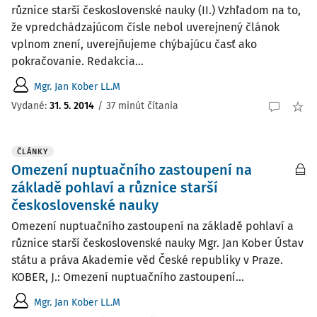
různice starší československé nauky (II.) Vzhľadom na to,
že vpredchádzajúcom čísle nebol uverejnený článok
vplnom znení, uverejňujeme chýbajúcu časť ako
pokračovanie. Redakcia...
Mgr. Jan Kober LL.M
Vydané:
31. 5. 2014
/
37 minút čítania
ČLÁNKY
Omezení nuptuačního zastoupení na
základě pohlaví a různice starší
československé nauky
Omezení nuptuačního zastoupení na základě pohlaví a
různice starší československé nauky Mgr. Jan Kober Ústav
státu a práva Akademie věd České republiky v Praze.
KOBER, J.: Omezení nuptuačního zastoupení...
Mgr. Jan Kober LL.M