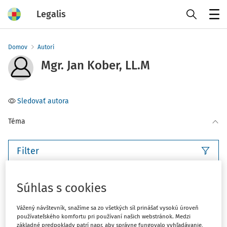
Legalis
Menu
Domov
Autori
Mgr. Jan Kober, LL.M
Sledovať autora
Téma
Filter
3
Počet vyhľadaných dokumentov:
Súhlas s cookies
Zoradiť podľa
:
Vážený návštevník, snažíme sa zo všetkých síl prinášať vysokú úroveň
Najnovšie
Najstaršie
používateľského komfortu pri používaní našich webstránok. Medzi
základné predpoklady patrí napr. aby správne fungovalo vyhľadávanie,