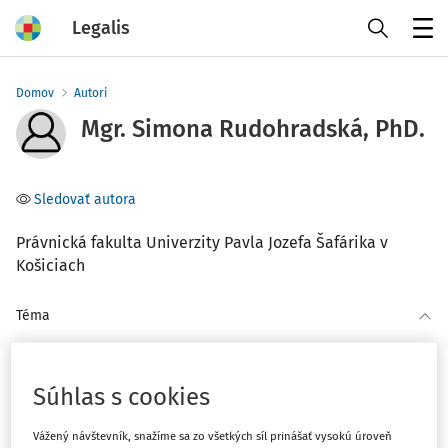
Legalis
Menu
Domov
Autori
Mgr. Simona Rudohradská, PhD.
Sledovať autora
Právnická fakulta Univerzity Pavla Jozefa Šafárika v
Košiciach
Téma
Filter
Súhlas s cookies
3
Počet vyhľadaných dokumentov:
Vážený návštevník, snažíme sa zo všetkých síl prinášať vysokú úroveň