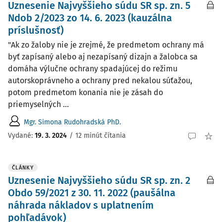
Uznesenie Najvyššieho súdu SR sp. zn. 5
Ndob 2/2023 zo 14. 6. 2023 (kauzálna
príslušnosť)
"Ak zo žaloby nie je zrejmé, že predmetom ochrany má
byť zapísaný alebo aj nezapísaný dizajn a žalobca sa
domáha výlučne ochrany spadajúcej do režimu
autorskoprávneho a ochrany pred nekalou súťažou,
potom predmetom konania nie je zásah do
priemyselných ...
Mgr. Simona Rudohradská PhD.
Vydané:
19. 3. 2024
/
12 minút čítania
ČLÁNKY
Uznesenie Najvyššieho súdu SR sp. zn. 2
Obdo 59/2021 z 30. 11. 2022 (paušálna
náhrada nákladov s uplatnením
pohľadávok)