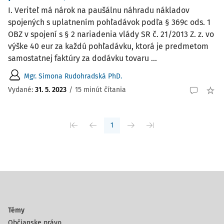
I. Veriteľ má nárok na paušálnu náhradu nákladov
spojených s uplatnením pohľadávok podľa § 369c ods. 1
OBZ v spojení s § 2 nariadenia vlády SR č. 21/2013 Z. z. vo
výške 40 eur za každú pohľadávku, ktorá je predmetom
samostatnej faktúry za dodávku tovaru ...
Mgr. Simona Rudohradská PhD.
Vydané:
31. 5. 2023
/
15 minút čítania
1
Témy
Občianske právo