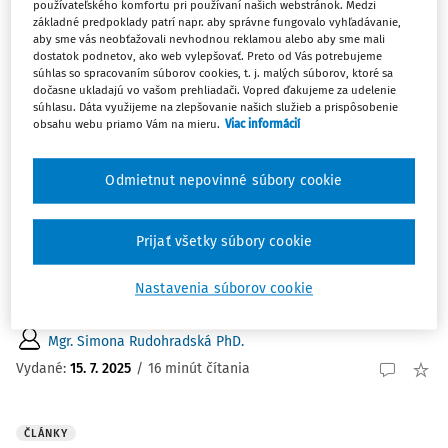
používateľského komfortu pri používaní našich webstránok. Medzi
základné predpoklady patrí napr. aby správne fungovalo vyhľadávanie,
Zoradiť podľa
:
aby sme vás neobťažovali nevhodnou reklamou alebo aby sme mali
Najnovšie
Najstaršie
dostatok podnetov, ako web vylepšovať. Preto od Vás potrebujeme
súhlas so spracovaním súborov cookies, t. j. malých súborov, ktoré sa
dočasne ukladajú vo vašom prehliadači. Vopred ďakujeme za udelenie
ČLÁNKY
súhlasu. Dáta využijeme na zlepšovanie našich služieb a prispôsobenie
obsahu webu priamo Vám na mieru.
Viac informácií
Uznesenie Najvyššieho súdu SR sp. zn. 5
Obdo 9/2023 z 3.9.2024, R 13/2025 (nekalá
súťaž)
Odmietnut nepovinné súbory cookie
"Pre naplnenie znaku konania v hospodárskej súťaži
podľa generálnej klauzuly nekalej súťaže je nevyhnutné
Prijať všetky súbory cookie
preukázať existenciu priameho vzájomného súťažného
vzťahu subjektov pôsobiacich na danom trhu, pričom
Nastavenia súborov cookie
stačí aj ich príležitostný alebo ojedinelý ...
Mgr. Simona Rudohradská PhD.
Vydané:
15. 7. 2025
/
16 minút čítania
ČLÁNKY