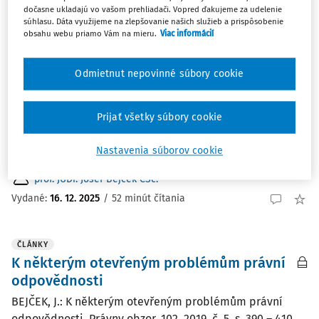
Najnovšie
Najstaršie
dočasne ukladajú vo vašom prehliadači. Vopred ďakujeme za udelenie
súhlasu. Dáta využijeme na zlepšovanie našich služieb a prispôsobenie
obsahu webu priamo Vám na mieru.
Viac informácií
ČLÁNKY
Vývoj antitrustu na pozadí širšího
Odmietnut nepovinné súbory cookie
cílového regulatorního zmatení
Úvodem V příspěvku se zamýšlím nad některými
Prijať všetky súbory cookie
koncepčními problémy, s nimiž se potýká antitrustová
regulace u nás i ve světě. Jde však jen o jeden z projevů
Nastavenia súborov cookie
širšího jevu....
prof. JUDr. Josef Bejček CSc.
Vydané:
16. 12. 2025
/
52 minút čítania
ČLÁNKY
K některým otevřeným problémům právní
odpovědnosti
BEJČEK, J.: K některým otevřeným problémům právní
odpovědnosti. Právny obzor, 102, 2019, č. 5, s. 390 – 410.