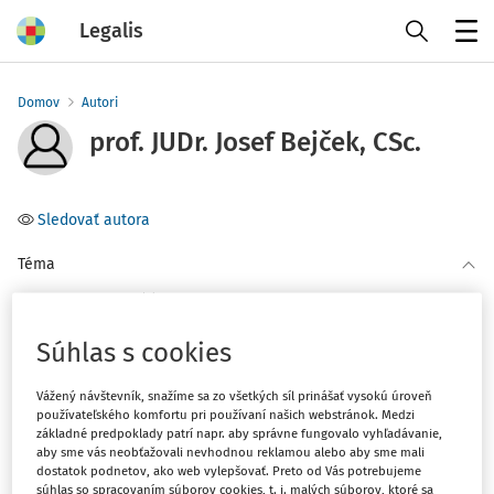
Legalis
Menu
Domov
Autori
prof. JUDr. Josef Bejček, CSc.
Sledovať autora
Téma
(1)
Občianske právo
Súhlas s cookies
Filter
Vážený návštevník, snažíme sa zo všetkých síl prinášať vysokú úroveň
používateľského komfortu pri používaní našich webstránok. Medzi
2
základné predpoklady patrí napr. aby správne fungovalo vyhľadávanie,
Počet vyhľadaných dokumentov:
aby sme vás neobťažovali nevhodnou reklamou alebo aby sme mali
dostatok podnetov, ako web vylepšovať. Preto od Vás potrebujeme
Zoradiť podľa
:
súhlas so spracovaním súborov cookies, t. j. malých súborov, ktoré sa