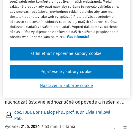
používateľského komfortu pri používaní našich webstránok. Medzi
základné predpoklady patrí napr. aby správne fungovalo vyhľadávanie,
aby sme vás neobťažovali nevhodnou reklamou alebo aby sme mali
3
Počet vyhľadaných dokumentov:
dostatok podnetov, ako web vylepšovať. Preto od Vás potrebujeme
súhlas so spracovaním súborov cookies, t. j. malých súborov, ktoré sa
Zoradiť podľa
:
dočasne ukladajú vo vašom prehliadači. Vopred ďakujeme za udelenie
súhlasu. Dáta využijeme na zlepšovanie našich služieb a prispôsobenie
Najnovšie
Najstaršie
obsahu webu priamo Vám na mieru.
Viac informácií
ČLÁNKY
Odmietnut nepovinné súbory cookie
Kontrola poverenej vlády bez dôvery zo
strany ústavného súdu
Prijať všetky súbory cookie
Obmedzená skúsenosť s výkonom právomocí vlády
Slovenskej republiky v režime čl. 115 ods. 3 Ústavy
Nastavenia súborov cookie
Slovenskej republiky v spojení s faktickou dobou trvania
takéhoto režimu vytvára situácie, na ktoré nemožno
nachádzať ústavne jednoznačné odpovede a riešenia. ...
doc. JUDr. Boris Balog PhD.
,
prof. JUDr. Lívia Trellová
PhD.
Vydané:
21. 5. 2024
/
53 minút čítania