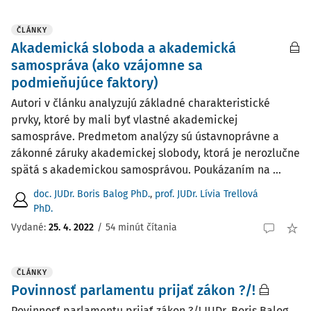
ČLÁNKY
Akademická sloboda a akademická
samospráva (ako vzájomne sa
podmieňujúce faktory)
Autori v článku analyzujú základné charakteristické
prvky, ktoré by mali byť vlastné akademickej
samospráve. Predmetom analýzy sú ústavnoprávne a
zákonné záruky akademickej slobody, ktorá je nerozlučne
spätá s akademickou samosprávou. Poukázaním na ...
doc. JUDr. Boris Balog PhD.
,
prof. JUDr. Lívia Trellová
PhD.
Vydané:
25. 4. 2022
/
54 minút čítania
ČLÁNKY
Povinnosť parlamentu prijať zákon ?/!
Povinnosť parlamentu prijať zákon ?/! JUDr. Boris Balog