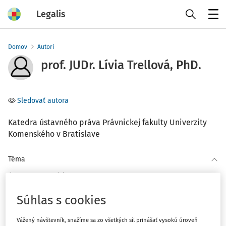
Legalis
Menu
Domov
Autori
prof. JUDr. Lívia Trellová, PhD.
Sledovať autora
Katedra ústavného práva Právnickej fakulty Univerzity
Komenského v Bratislave
Téma
(2)
Ústavné právo
(1)
Správne právo a správne súdnictvo
Súhlas s cookies
Filter
Vážený návštevník, snažíme sa zo všetkých síl prinášať vysokú úroveň