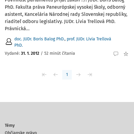
PhD. Fakulta práva Paneurópskej vysokej školy, odborný
asistent, Kancelária Národnej rady Slovenskej republiky,
riaditeľ odboru legislatívy. JUDr. Lívia Trellová PhD.
Právnická...
doc. JUDr. Boris Balog PhD.
,
prof. JUDr. Lívia Trellová
PhD.
Vydané:
31. 1. 2012
/
52 minút čítania
1
Témy
Občianske právo