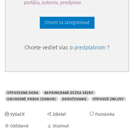
portálu, autorov, predpisov
Chcem sa zaregistrovať
Chcete vedieť viac o
predplatnom
?
VÝPOVEDNÁ DOBA
NEPRIMERANÁ DĹŽKA VÄZBY
OBCHODNÉ PRÁVO (ODBOR)
DORUČOVANIE
VÝPOVEĎ ZMLUVY
Vytlačiť
Zdieľať
Poznámka
Obľúbené
Stiahnuť