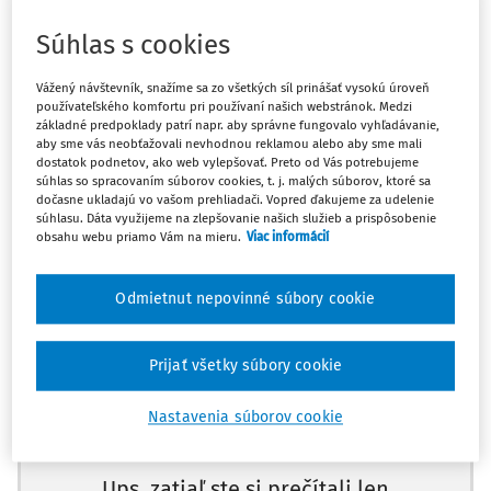
§ 45 ods. 1 Občianskeho zákonníka
Súhlas s cookies
Pre začiatok plynutia výpovednej doby podľa Občianskeho
Vážený návštevník, snažíme sa zo všetkých síl prinášať vysokú úroveň
zákonníka je rozhodujúci moment uloženia zásielky do
používateľského komfortu pri používaní našich webstránok. Medzi
poštovej schránky adresáta, kedy je poštová zásielka
základné predpoklady patrí napr. aby správne fungovalo vyhľadávanie,
aby sme vás neobťažovali nevhodnou reklamou alebo aby sme mali
považovaná za doručenú. Vhodením oznámenia o uložení
dostatok podnetov, ako web vylepšovať. Preto od Vás potrebujeme
zásielky do poštovej schránky adresáta tento nadobúda
súhlas so spracovaním súborov cookies, t. j. malých súborov, ktoré sa
dočasne ukladajú vo vašom prehliadači. Vopred ďakujeme za udelenie
objektívnu možnosť oboznámiť sa s obsahom zásielky. Pre
súhlasu. Dáta využijeme na zlepšovanie našich služieb a prispôsobenie
nadobudnutie účinkov doručenia úkonu a začatie plynutia
obsahu webu priamo Vám na mieru.
Viac informácií
výpovednej doby nie je podstatné, či sa adresát s obsahom
doručovanej zásielky úkonu oboznámil až neskôr, v čase
Odmietnut nepovinné súbory cookie
plynutia odbernej lehoty na vyzdvihnutie uloženej zásielky.
Máte predplatné?
Prihláste sa
Prijať všetky súbory cookie
UZNESENIE
NAJVYŠŠIEHO SÚDU SR
, SP. ZN.
4 OBDO 73/2016
.
Nastavenia súborov cookie
Skutkový stav
Ups, zatiaľ ste si prečítali len
Okresný súd (ďalej len "súd prvej inštancie") rozsudkom z