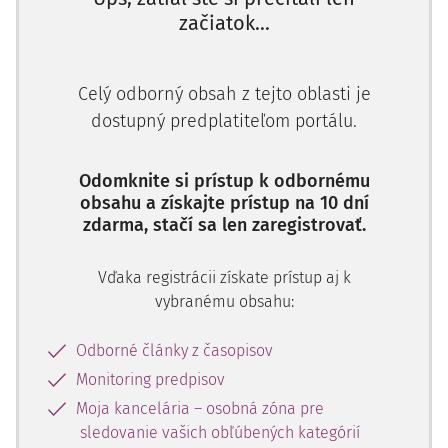
začiatok...
24. apríla 2014 žalobu zamietol a žalobcu zaviazal zaplatiť
žalovanému náhradu trov konania a trovy právneho
zastúpenia.
Celý odborný obsah z tejto oblasti je
Žalobca sa žalobou doručenou súdu 14. júna 2013
dostupný predplatiteľom portálu.
domáhal zaplatenia sumy 14 947,88 eur s 9,5% ročným
úrokom z omeškania zo sumy 14 947,88 eur od 15. mája
Odomknite si prístup k odbornému
2013 do zaplatenia z dôvodu, že a
obsahu a získajte prístup na 10 dní
zdarma, stačí sa len zaregistrovať.
Vďaka registrácii získate prístup aj k
vybranému obsahu:
Odborné články z časopisov
Monitoring predpisov
Moja kancelária – osobná zóna pre
sledovanie vašich obľúbených kategórií