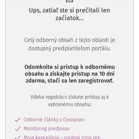
(ďalej len "sťažovateľka"), ktorou napadla v záhlaví tohto
Ups, zatiaľ ste si prečítali len
uznesenia uvedené rozhodnutie KS v B. (ďalej len "krajský
začiatok...
súd") a navrhla jeho zrušenie pre rozpor s čl. 46 ods. 1
Ústavy SR (ďalej len "ústava") a čl. 6 ods. 1 Dohovoru o
ochrane ľudských práv a základných slobôd (ďalej len
Celý odborný obsah z tejto oblasti je
"dohovor") s odôvodnením, že pri riešení a posudzovaní
dostupný predplatiteľom portálu.
zaujatosti jej ako novozvolenej správkyne konkurznej
podstaty všeobecný súd
Odomknite si prístup k odbornému
obsahu a získajte prístup na 10 dní
zdarma, stačí sa len zaregistrovať.
Vďaka registrácii získate prístup aj k
vybranému obsahu:
Odborné články z časopisov
Monitoring predpisov
Moja kancelária – osobná zóna pre