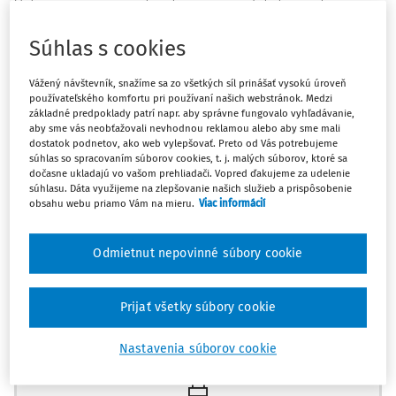
Vylúčenie správcu konkurznej podstaty z výkonu
správcovskej činnosti pre jeho zaujatosť
Súhlas s cookies
§ 4 ods. 1 a 2 zákona č. 8/2005 Z.z. o správcoch a o zmene
Vážený návštevník, snažíme sa zo všetkých síl prinášať vysokú úroveň
a doplnení niektorých zákonov v znení neskorších
používateľského komfortu pri používaní našich webstránok. Medzi
predpisov
základné predpoklady patrí napr. aby správne fungovalo vyhľadávanie,
aby sme vás neobťažovali nevhodnou reklamou alebo aby sme mali
dostatok podnetov, ako web vylepšovať. Preto od Vás potrebujeme
Správca konkurznej podstaty nevykonáva súdnu moc,
súhlas so spracovaním súborov cookies, t. j. malých súborov, ktoré sa
preto ich ne/predpojatosť nemožno posudzovať podľa
dočasne ukladajú vo vašom prehliadači. Vopred ďakujeme za udelenie
súhlasu. Dáta využijeme na zlepšovanie našich služieb a prispôsobenie
zásad vzťahujúcich sa na rozhodovanie o vylúčení sudcu z
obsahu webu priamo Vám na mieru.
Viac informácií
konania.
Odmietnut nepovinné súbory cookie
NÁLEZ ÚSTAVNÉHO SÚDU SR, SP. ZN. I. ÚS 583/2015
Prijať všetky súbory cookie
Máte predplatné?
Prihláste sa
Z ODÔVODNENIA:
Nastavenia súborov cookie
1. Ústavnému súdu SR (ďalej len "ústavný súd") bola 28.
septembra 2015 doručená sťažnosť spoločnosti K... k. s.