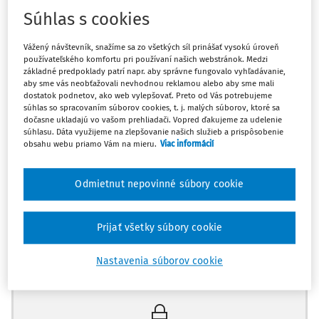
Súhlas s cookies
Článok 6 Dohovoru o ochrane ľudských práv a základných
slobôd
Vážený návštevník, snažíme sa zo všetkých síl prinášať vysokú úroveň
používateľského komfortu pri používaní našich webstránok. Medzi
základné predpoklady patrí napr. aby správne fungovalo vyhľadávanie,
I. Medzi medzinárodne uznávané štandardy spravodlivého
aby sme vás neobťažovali nevhodnou reklamou alebo aby sme mali
konania v zmysle Čl. 6 Dohovoru o ochrane ľudských práv
dostatok podnetov, ako web vylepšovať. Preto od Vás potrebujeme
súhlas so spracovaním súborov cookies, t. j. malých súborov, ktoré sa
a základných slobôd patrí právo podozrivého, resp.
dočasne ukladajú vo vašom prehliadači. Vopred ďakujeme za udelenie
obvineného neprispievať k vlastnému obvineniu alebo
súhlasu. Dáta využijeme na zlepšovanie našich služieb a prispôsobenie
obsahu webu priamo Vám na mieru.
Viac informácií
usvedčeniu.
II. Právo neprispievať k vlastnému obvineniu alebo
Odmietnut nepovinné súbory cookie
usvedčeniu spočíva v rešpektovaní práva mlčať a v zákaze
akéhokoľvek donucovania k aktívnemu konaniu, ktoré by
Prijať všetky súbory cookie
priamo alebo nepriamo viedlo k vlastnému obvineniu
alebo usvedčeniu.
Máte predplatné?
Prihláste sa
Nastavenia súborov cookie
Právo neobviňovať seba samého v trestnom konaní však
nezahŕňa použitie primeraného donútenia k tomu, aby