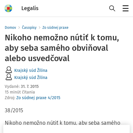
Legalis
Menu
Domov
Časopisy
Zo súdnej praxe
Nikoho nemožno nútiť k tomu,
aby seba samého obviňoval
alebo usvedčoval
Krajský súd Žilina
Krajský súd Žilina
Vydané
:
31. 7. 2015
15 minút čítania
Zdroj
:
Zo súdnej praxe 4/2015
38/2015
Nikoho nemožno nútiť k tomu, aby seba samého
obviňoval alebo usvedčoval