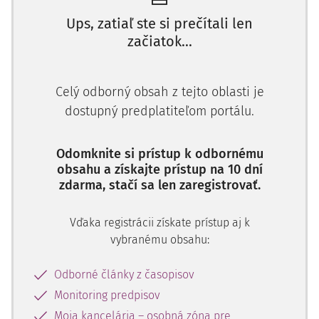
Ups, zatiaľ ste si prečítali len
II. Konkurzný súd, v konaní podľa zákona č. 328/1991 Zb. o
začiatok...
konkurze a vyrovnaní, musí ustanoviť do funkcie iba
správcu zapísaného podľa zákona č. 8/2005 Z.z. o
správcoch.
Celý odborný obsah z tejto oblasti je
Novoustanovený správca v konaní podľa zákona č.
dostupný predplatiteľom portálu.
328/1991 Zb. nemôže odmietnuť výkon správcovskej
činnosti z dôvodu odbornej spôsobilosti iba v intenciách
Odomknite si prístup k odbornému
zákona č. 7/2005 Z.z. o konkurze a reštrukturalizácie.
obsahu a získajte prístup na 10 dní
zdarma, stačí sa len zaregistrovať.
UZNESENIE
NAJVYŠŠIEHO SÚDU SR
5 OBO 83/2011
Vďaka registrácii získate prístup aj k
Skutkový stav:
vybranému obsahu:
Krajský súd v. B. B. uznesením z 25. augusta 2011, č. k.: 39 K
Odborné články z časopisov
7/2003-Že-604 zbavil JUDr. I. B. funkcie správcu konkurznej
Monitoring predpisov
podstaty úpadcu M PSV, a.s. "v konkurze, B. B. (ďalej
Moja kancelária – osobná zóna pre