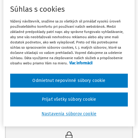
Správca konkurznej podstaty úpadcu
Súhlas s cookies
Ustanovenie správcu do funkcie
Vážený návštevník, snažíme sa zo všetkých síl prinášať vysokú úroveň
používateľského komfortu pri používaní našich webstránok. Medzi
§ 8 ods. 5 zákona č. 328/1991 Zb. o konkurze a vyrovnaní
základné predpoklady patrí napr. aby správne fungovalo vyhľadávanie,
aby sme vás neobťažovali nevhodnou reklamou alebo aby sme mali
dostatok podnetov, ako web vylepšovať. Preto od Vás potrebujeme
§ 9 ods. 2 zákona č. 371/2004 Z.z. o sídlach a obvodoch
súhlas so spracovaním súborov cookies, t. j. malých súborov, ktoré sa
súdov SR
dočasne ukladajú vo vašom prehliadači. Vopred ďakujeme za udelenie
súhlasu. Dáta využijeme na zlepšovanie našich služieb a prispôsobenie
obsahu webu priamo Vám na mieru.
Viac informácií
§ 45 zákona č. 8/2005 Z.z. o správcoch
Odmietnut nepovinné súbory cookie
I. Správca konkurznej podstaty úpadcu, ktorý zverené
finančné prostriedky získané počas konkurzu vložil, bez
súhlasu súdu a konkurzných veriteľov, do nebankovej
Prijať všetky súbory cookie
spoločnosti, ktorá ich na účet úpadcu nevrátila a stali sa
Máte predplatné?
Prihláste sa
nedostupnými, čím došlo k spôsobeniu škody veriteľom a k
Nastavenia súborov cookie
bezdôvodným prieťahom v konaní, nepostupoval pri
výkone funkcie s odbornou starostlivosťou a naplnil pojem
dôležitého dôvodu na jeho odvolanie z funkcie.