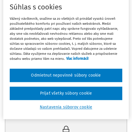
Náhrada trov konania
Súhlas s cookies
§ 49 ods.1 Občianskeho súdneho poriadku
Vážený návštevník, snažíme sa zo všetkých síl prinášať vysokú úroveň
používateľského komfortu pri používaní našich webstránok. Medzi
§ 142 Občianskeho súdneho poriadku
základné predpoklady patrí napr. aby správne fungovalo vyhľadávanie,
aby sme vás neobťažovali nevhodnou reklamou alebo aby sme mali
dostatok podnetov, ako web vylepšovať. Preto od Vás potrebujeme
Občiansky súdny poriadok neukladá súdu povinnosť, aby v
súhlas so spracovaním súborov cookies, t. j. malých súborov, ktoré sa
dočasne ukladajú vo vašom prehliadači. Vopred ďakujeme za udelenie
prípade, keď advokát v konaní zastupuje viacerých
súhlasu. Dáta využijeme na zlepšovanie našich služieb a prispôsobenie
účastníkov, doručoval advokátovi svoje rozhodnutie v
obsahu webu priamo Vám na mieru.
Viac informácií
takom počte rovnopisov, ktorý zodpovedá počtu
zastúpených účastníkov.
Odmietnut nepovinné súbory cookie
Rozhodnutie súdu je účinne doručené doručením ich
Prijať všetky súbory cookie
spoločnému právnemu zástupcovi.
Nastavenia súborov cookie
Máte predplatné?
Prihláste sa
Povinnosť nahradiť druhej sporovej strane trovy konania,
nie je takou povinnosťou, ktorá by mala povinná osoba
vykonať osobne (druhá veta § 49 ods. 1 Občianskeho