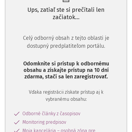
súdneho poriadku.)
Ups, zatiaľ ste si prečítali len
začiatok...
UZNESENIE
NAJVYŠŠIEHO SÚDU SR
1 OBDO 1/2012
Skutkový stav:
Celý odborný obsah z tejto oblasti je
dostupný predplatiteľom portálu.
Krajský súd v Ž.
ako súd odvolací uznesením z 11. októbra
2011, č. k. 13 Cob/385/2011-152 odmietol odvolanie
žalovaných v prvom, druhom a treťom rade rade proti
Odomknite si prístup k odbornému
uzneseniu Okresného súdu M. č. k. 15Cb/252/2010-138 z 28.
obsahu a získajte prístup na 10 dní
zdarma, stačí sa len zaregistrovať.
júla 2011, ktorým prvostupňový súd zaviazal žalovaných v
prvom až treťom rade spoločne a nerozdielne nahradiť
žalobcovi trovy konania vo výške 2 147,49 Eur do troch dní
Vďaka registrácii získate prístup aj k
od právoplatnosti uznesenia na účet právneho zástupcu
vybranému obsahu:
žalobcu s tým, že v prípade splnenia povinnosti niektorým
zo žalovaných, zaniká v takom rozs
Odborné články z časopisov
Monitoring predpisov
Moja kancelária – osobná zóna pre