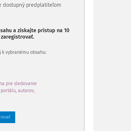
je dostupný predplatiteľom
podnikový podľa § 66 zákona č. 41/64 Zb.,
e vždy ako manželka žalovaného a byt
klade vykonaného dokazovania
neho
ahu a získajte prístup na 10
 zaregistrovať.
 aj k vybranému obsahu:
na pre sledovanie
portálu, autorov,
trovať