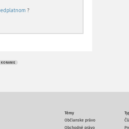
redplatnom
?
KONANIE
Témy
Ty
Občianske právo
Čl
Obchodné právo
Pr