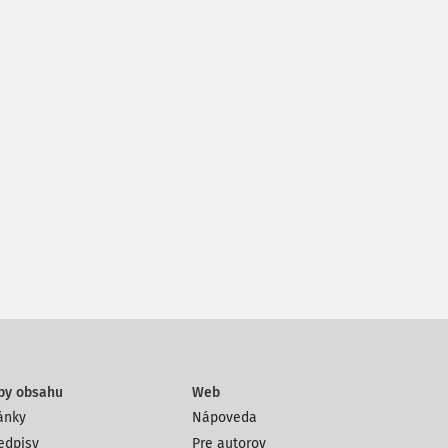
py obsahu
Web
ánky
Nápoveda
edpisy
Pre autorov