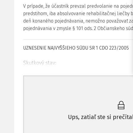
V prípade, že účastník prevzal predvolanie na poj
predstihom, iba absolvovanie rehabilitačnej liečby b
deň konaného pojednávania, nemožno považovať za 
pojednávania v zmysle § 101 ods. 2 Občianskeho sú
UZNESENIE
NAJVYŠŠIEHO SÚDU SR
1 CDO 223/2005
Skutkový stav:
Okresný súd
rozsudkom uložil žalobkyni povinnosť vysť
a vypratať ho do 15 dní odo dňa zabezpečenia náhr
žalovanému trovy konania vo výške 12 648 Sk.
Vychádzal zo zistenia, že bližšie označenými súdny
žalobkyne na zrušenie práva spoločného nájmu účastn
Ups, zatiaľ ste si prečíta
izieb, kuchyne a príslušenstva, nachádzajúceho sa na J
výlučným nájomcom tohto bytu je žalovaný. Z vykon
žalobkyňa predmetný byt na J. ul. č. 12 v K. užívala 