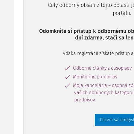
Celý odborný obsah z tejto oblasti 
ktorému tento byt bol pridelený do užívania ako byt 
portálu.
a že predmetný byt nikdy neužívala protiprávne, al
užíva aj po rozvode manželstva účastníkov. Na zá
(predovšetkým listinných dôkazov: stanoviska Miest
Odomknite si prístup k odbornému obs
dní zdarma, stačí sa len
Vďaka registrácii získate prístup
Odborné články z časopisov
Monitoring predpisov
Moja kancelária – osobná zó
vašich obľúbených kategórií 
predpisov
Chcem sa zaregis