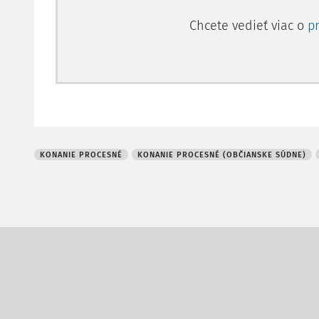
Chcete vedieť viac o
p
KONANIE PROCESNÉ
KONANIE PROCESNÉ (OBČIANSKE SÚDNE)