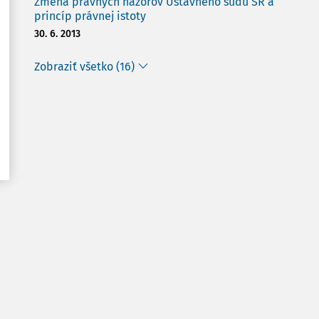
Zmena právnych názorov Ústavného súdu SR a
princíp právnej istoty
30. 6. 2013
Zobraziť všetko (16)