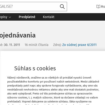
Mo
opisy
Predplatné
Kontakt
pojednávania
né
:
30. 11. 2011
16 minút čítania
Zdroj
:
Zo súdnej praxe 6/2011
Vytlačiť
Súhlas s cookies
Vážený návštevník, snažíme sa zo všetkých síl prinášať vysokú úroveň
Obľúbené
používateľského komfortu pri používaní našich webstránok. Medzi základné
predpoklady patrí napr. aby správne fungovalo vyhľadávanie, aby sme vás
neobťažovali nevhodnou reklamou alebo aby sme mali dostatok podnetov,
ako web vylepšovať. Preto od Vás potrebujeme súhlas so spracovaním
Zdieľať
súborov cookies, t. j. malých súborov, ktoré sa dočasne ukladajú vo vašom
prehliadači. Vopred ďakujeme za udelenie súhlasu. Dáta využijeme na