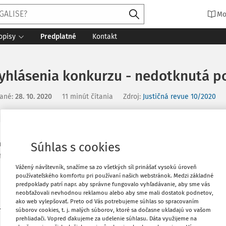
Mo
opisy
Predplatné
Kontakt
vyhlásenia konkurzu - nedotknutá 
ané
:
28. 10. 2020
11 minút čítania
Zdroj
:
Justičná revue 10/2020
Vytlačiť
vný súd") na neverejnom zasadnutí senátu
Súhlas s cookies
ťažovateľky, ktorou namietala porušenie
Vážený návštevník, snažíme sa zo všetkých síl prinášať vysokú úroveň
. 46 ods. 1 Ústavy Slovenskej republiky
Obľúbené
používateľského komfortu pri používaní našich webstránok. Medzi základné
e konanie podľa čl. 6 ods. 1 Dohovoru o
predpoklady patrí napr. aby správne fungovalo vyhľadávanie, aby sme vás
ej len "Dohovor") uznesením Okresného
neobťažovali nevhodnou reklamou alebo aby sme mali dostatok podnetov,
ako web vylepšovať. Preto od Vás potrebujeme súhlas so spracovaním
Zdieľať
 7 Er 576/2014-20 zo 7. marca 2019 (ďalej
súborov cookies, t. j. malých súborov, ktoré sa dočasne ukladajú vo vašom
soby (ďalej aj "povinný") a prijal ju na
prehliadači. Vopred ďakujeme za udelenie súhlasu. Dáta využijeme na