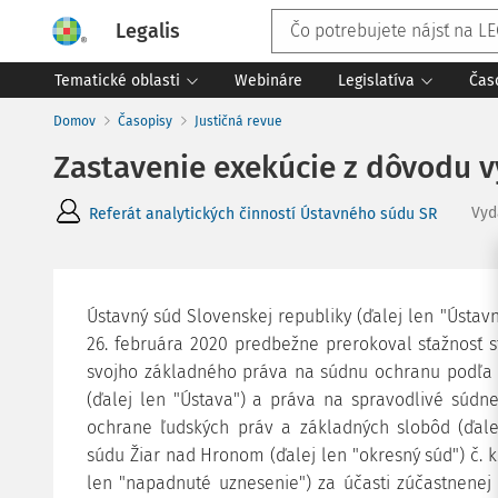
Legalis
Tematické oblasti
Webináre
Legislatíva
Čas
Domov
Časopisy
Justičná revue
Zastavenie exekúcie z dôvodu 
Vyd
Referát analytických činností Ústavného súdu SR
Ústavný súd Slovenskej republiky (ďalej len "Ústa
26. februára 2020 predbežne prerokoval sťažnosť s
svojho základného práva na súdnu ochranu podľa čl
(ďalej len "Ústava") a práva na spravodlivé súdn
ochrane ľudských práv a základných slobôd (ďal
súdu Žiar nad Hronom (ďalej len "okresný súd") č. k.
len "napadnuté uznesenie") za účasti zúčastnenej o