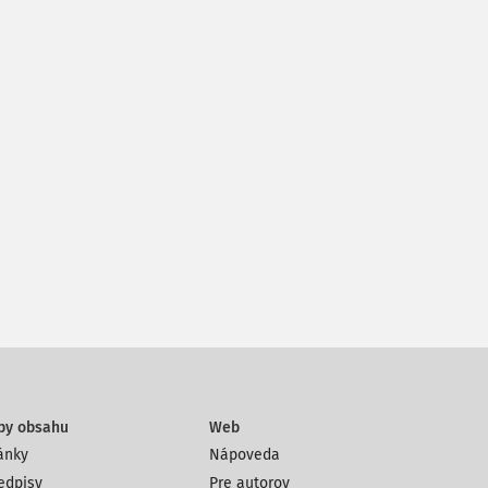
py obsahu
Web
ánky
Nápoveda
edpisy
Pre autorov