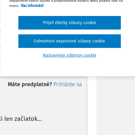
zlepšovanie našich služieb a prispôsobenie obsahu webu priamo Vám na
Stiahnuť
mieru.
Viac informácií
onanívedenom okresným súdom proti
Poznámka
podklade exekučného titulu, ktorým bol
Prijať všetky súbory cookie
 Bystrica sp. zn. 4 OdK 748/2018 zo 16.
ý konkurz a zároveň došlo k oddlženiu
Odmietnut nepovinné súbory cookie
sením (na podnet súdneho exekútora) s
ovenskej republiky č. 233/1995 Z.z. o
Nastavenia súborov cookie
ý poriadok) a o zmene a doplnení ďalších
n "Exekučný poriadok") v spoj
Máte predplatné?
Prihláste sa
li len začiatok...