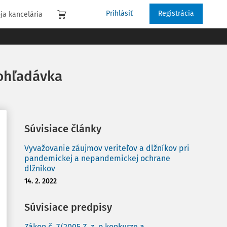
Prihlásiť
Registrácia
ja kancelária
pohľadávka
Súvisiace články
Vyvažovanie záujmov veriteľov a dlžníkov pri
pandemickej a nepandemickej ochrane
dlžníkov
14. 2. 2022
Súvisiace predpisy
Zákon č. 7/2005 Z. z. o konkurze a