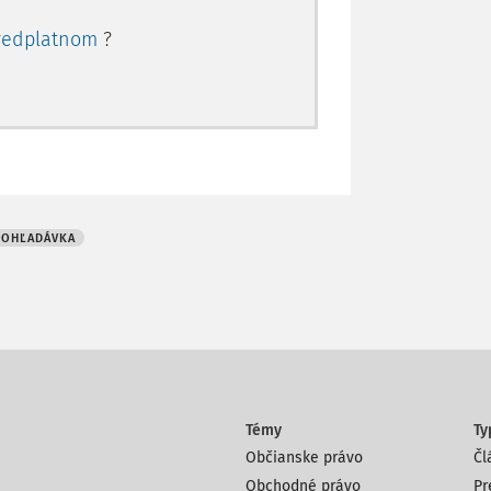
redplatnom
?
POHĽADÁVKA
Témy
Ty
Občianske právo
Čl
Obchodné právo
Pr