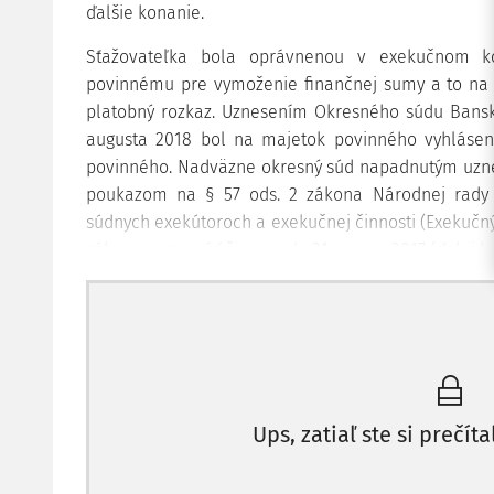
ďalšie konanie.
Sťažovateľka bola oprávnenou v exekučnom k
povinnému pre vymoženie finančnej sumy a to na 
platobný rozkaz. Uznesením Okresného súdu Banská
augusta 2018 bol na majetok povinného vyhlásen
povinného. Nadväzne okresný súd napadnutým uzne
poukazom na § 57 ods. 2 zákona Národnej rady Sl
súdnych exekútoroch a exekučnej činnosti (Exekučn
zákonov v znení účinnom do 31. marca 2017 (ďalej le
Ups, zatiaľ ste si prečíta