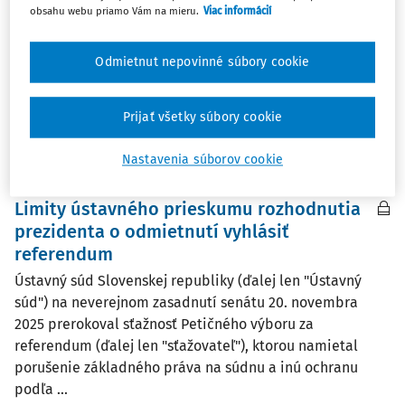
súd") na neverejnom zasadnutí senátu 3. decembra 2025
obsahu webu priamo Vám na mieru.
Viac informácií
prerokoval sťažnosť sťažovateľky, ktorou namietala
porušenie práv garantovaných čl. 6 ods. 1 a ods. 2
Odmietnut nepovinné súbory cookie
Dohovoru o ochrane ľudských práv a základných ...
Referát analytických činností Ústavného súdu SR
Prijať všetky súbory cookie
Vydané:
9. 4. 2026
/
9 minút čítania
Nastavenia súborov cookie
ČLÁNKY
Limity ústavného prieskumu rozhodnutia
prezidenta o odmietnutí vyhlásiť
referendum
Ústavný súd Slovenskej republiky (ďalej len "Ústavný
súd") na neverejnom zasadnutí senátu 20. novembra
2025 prerokoval sťažnosť Petičného výboru za
referendum (ďalej len "sťažovateľ"), ktorou namietal
porušenie základného práva na súdnu a inú ochranu
podľa ...