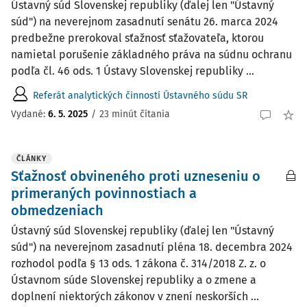
Ústavný súd Slovenskej republiky (ďalej len "Ústavný
súd") na neverejnom zasadnutí senátu 26. marca 2024
predbežne prerokoval sťažnosť sťažovateľa, ktorou
namietal porušenie základného práva na súdnu ochranu
podľa čl. 46 ods. 1 Ústavy Slovenskej republiky ...
Referát analytických činností Ústavného súdu SR
Vydané:
6. 5. 2025
/
23 minút čítania
ČLÁNKY
Sťažnosť obvineného proti uzneseniu o
primeraných povinnostiach a
obmedzeniach
Ústavný súd Slovenskej republiky (ďalej len "Ústavný
súd") na neverejnom zasadnutí pléna 18. decembra 2024
rozhodol podľa § 13 ods. 1 zákona č. 314/2018 Z. z. o
Ústavnom súde Slovenskej republiky a o zmene a
doplnení niektorých zákonov v znení neskorších ...