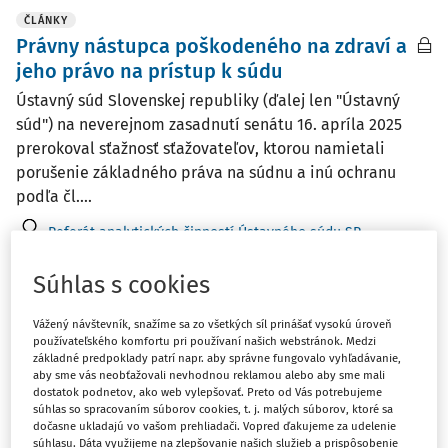
ČLÁNKY
Právny nástupca poškodeného na zdraví a
jeho právo na prístup k súdu
Ústavný súd Slovenskej republiky (ďalej len "Ústavný
súd") na neverejnom zasadnutí senátu 16. apríla 2025
prerokoval sťažnosť sťažovateľov, ktorou namietali
porušenie základného práva na súdnu a inú ochranu
podľa čl....
Referát analytických činností Ústavného súdu SR
Vydané:
10. 5. 2026
/
13 minút čítania
Súhlas s cookies
Vážený návštevník, snažíme sa zo všetkých síl prinášať vysokú úroveň
ČLÁNKY
používateľského komfortu pri používaní našich webstránok. Medzi
Námietka zaujatosti ako okamžite
základné predpoklady patrí napr. aby správne fungovalo vyhľadávanie,
dostupný prostriedok nápravy porušenia
aby sme vás neobťažovali nevhodnou reklamou alebo aby sme mali
dostatok podnetov, ako web vylepšovať. Preto od Vás potrebujeme
prezumpcie neviny v trestnom konaní
súhlas so spracovaním súborov cookies, t. j. malých súborov, ktoré sa
dočasne ukladajú vo vašom prehliadači. Vopred ďakujeme za udelenie
Ústavný súd Slovenskej republiky (ďalej len "Ústavný
súhlasu. Dáta využijeme na zlepšovanie našich služieb a prispôsobenie