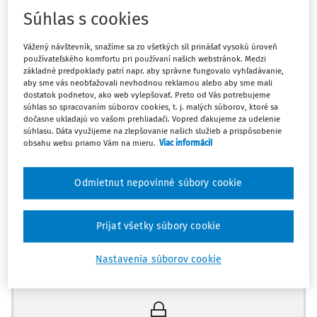
repetitórií ako komplementárnych študijných pomôcok
Súhlas s cookies
dokazuje aj skutočnosť, že niektoré z nich sa dočkali už
svojho tretieho vydania. Najnovšou vydanou publikáciou z
Vážený návštevník, snažíme sa zo všetkých síl prinášať vysokú úroveň
používateľského komfortu pri používaní našich webstránok. Medzi
tejto edície je Repetitórium teórie práva. Publikácia vyšla
základné predpoklady patrí napr. aby správne fungovalo vyhľadávanie,
koncom roku 2021 v rozsahu 100 strán a jej autorom je
aby sme vás neobťažovali nevhodnou reklamou alebo aby sme mali
dostatok podnetov, ako web vylepšovať. Preto od Vás potrebujeme
JUDr. Dominik Šoltys, PhD.
súhlas so spracovaním súborov cookies, t. j. malých súborov, ktoré sa
dočasne ukladajú vo vašom prehliadači. Vopred ďakujeme za udelenie
Prvýkrát sa študenti právnických fakúlt na Slovensku
súhlasu. Dáta využijeme na zlepšovanie našich služieb a prispôsobenie
obsahu webu priamo Vám na mieru.
Viac informácií
stretávajú s Teóriou práva ako výučbovým predmetom užv
prvom ročníku bakalárskeho štúdia. Počas jedného
semestra sa študenti zoznamujú so základmi práva, ktoré
Odmietnut nepovinné súbory cookie
budú tvori
Prijať všetky súbory cookie
Máte predplatné?
Prihláste sa
Nastavenia súborov cookie