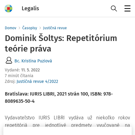
Legalis
Menu
Domov
Časopisy
Justičná revue
Dominik Šoltys: Repetitórium
teórie práva
Bc. Kristína Puziová
Vydané
:
11. 5. 2022
7 minút čítania
Zdroj
:
Justičná revue 4/2022
Bratislava: IURIS LIBRI, 2021 strán 100, ISBN: 978-
8089635-50-4
Vydavateľstvo IURIS LIBRI vydáva už niekoľko rokov
repetitóriá pre jednotlivé predmety vyučované na
právnických fakultách na Slovensku. Úspech a obľubu