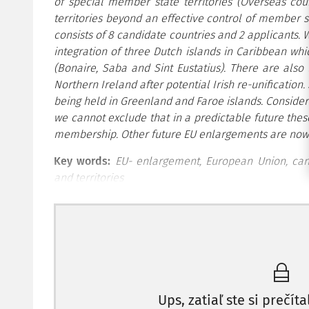
of special member state territories (Overseas coun
territories beyond an effective control of member 
consists of 8 candidate countries and 2 applicants. 
integration of three Dutch islands in Caribbean whi
(Bonaire, Saba and Sint Eustatius). There are also 
Northern Ireland after potential Irish re-unification.
being held in Greenland and Faroe islands. Consideri
we cannot exclude that in a predictable future thes
membership. Other future EU enlargements are now 
Key words:
EU- enlargement, European Union, cand
and territories
Úvod
Európska únia (resp. jej predchodcovia ako Eu
rozšírení: 1973, 1981, 1986, 1990, 1995, 2004, 20
Ups, zatiaľ ste si prečíta
rozšíreniami napomohla sociálno-ekonomickému v