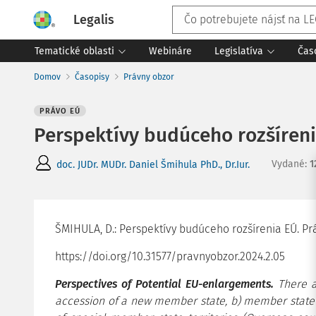
Legalis
Tematické oblasti
Webináre
Legislatíva
Čas
Domov
Časopisy
Právny obzor
PRÁVO EÚ
Perspektívy budúceho rozšíren
Vydané
:
1
doc. JUDr. MUDr. Daniel Šmihula PhD., Dr.Iur.
ŠMIHULA, D.: Perspektívy budúceho rozšírenia EÚ. Právn
https://doi.org/10.31577/pravnyobzor.2024.2.05
Perspectives of Potential EU-enlargements.
There a
accession of a new member state, b) member state 