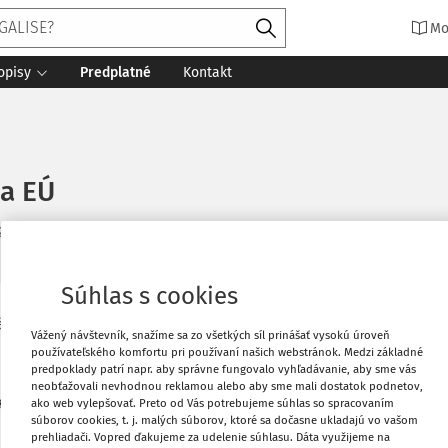
Mo
opisy
Predplatné
Kontakt
ia EÚ
2. 5. 2024
37 minút čítania
Zdroj
:
Právny obzor 2/2024
Súhlas s cookies
y obzor, 107, 2024, č. 2, s. 152 – 169.
Vytlačiť
Vážený návštevník, snažíme sa zo všetkých síl prinášať vysokú úroveň
používateľského komfortu pri používaní našich webstránok. Medzi základné
predpoklady patrí napr. aby správne fungovalo vyhľadávanie, aby sme vás
Obľúbené
neobťažovali nevhodnou reklamou alebo aby sme mali dostatok podnetov,
re 3 methods how to enlarge the EU: a)
ako web vylepšovať. Preto od Vás potrebujeme súhlas so spracovaním
súborov cookies, t. j. malých súborov, ktoré sa dočasne ukladajú vo vašom
expansion scenario and c) incorporation
prehliadači. Vopred ďakujeme za udelenie súhlasu. Dáta využijeme na
Zdieľať