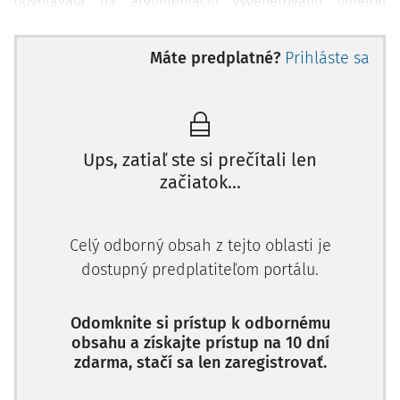
odvolávala na argumentáciu vygenerovanú umelou
inteligenciou. Súd reagoval s pudom sebazáchovy:
"Využitie umelej inteligencie môže byť pri práci v justícii
Máte predplatné?
Prihláste sa
prínosom, ale nemôže nahradiť mentálnu činnosť sudcu,
ktorému bolo zverené rozhodovanie o individuálnych
sporoch, ktorý komplexne vníma všetky súvislosti a nuansy
konkrétneho prípadu. Aj v tomto spore je zrejmé, že
odpoveď umelej inteligencie na žalobkyňou položenú
Ups, zatiaľ ste si prečítali len
otázku bola pod
začiatok...
Celý odborný obsah z tejto oblasti je
dostupný predplatiteľom portálu.
Odomknite si prístup k odbornému
obsahu a získajte prístup na 10 dní
zdarma, stačí sa len zaregistrovať.