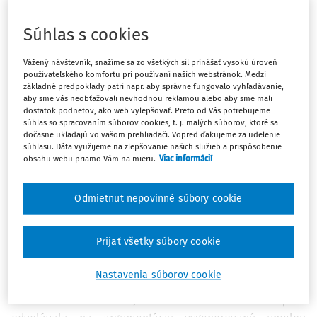
by pre neho nebolo napísať celý úvodník, súdne
rozhodnutie ­zatiaľ skôr áno.
Súhlas s cookies
Viete, čo vymyslelo ľudstvo ako prvé: umelú inteligenciu
Vážený návštevník, snažíme sa zo všetkých síl prinášať vysokú úroveň
alebo umelé ženské poprsie?
používateľského komfortu pri používaní našich webstránok. Medzi
základné predpoklady patrí napr. aby správne fungovalo vyhľadávanie,
Je príznačné, že v teórii (zadefinovanie pojmu "AI"
aby sme vás neobťažovali nevhodnou reklamou alebo aby sme mali
dostatok podnetov, ako web vylepšovať. Preto od Vás potrebujeme
vedcami v roku 1956) zvíťazila umelá inteligencia, v praxi
súhlas so spracovaním súborov cookies, t. j. malých súborov, ktoré sa
(prvá implantácia silikónových náhrad v roku 1962) ženský
dočasne ukladajú vo vašom prehliadači. Vopred ďakujeme za udelenie
1)
dekolt.
V časoch, kedy sivé mozgové bunky kolektívneho
súhlasu. Dáta využijeme na zlepšovanie našich služieb a prispôsobenie
obsahu webu priamo Vám na mieru.
Viac informácií
ľudského mozgu očividne odumierajú, snáď bude šťastím,
2)
že ich umelá náhrada
dnes zažíva celosvetový boom.
Odmietnut nepovinné súbory cookie
Ak ste sa s umelou inteligenciou v podobe četovacích
3)
partnerov (je vôbec ChatGPT umelou inteligenciou?
)
Prijať všetky súbory cookie
ešte nemali možnosť konfrontovať, predbehli vás dokonca
aj slovenské súdy. Ako upozorňuje kolega M. Friedrich vo
Nastavenia súborov cookie
4)
svojom lexforáckom poste,
objavilo sa azda prvé
slovenské rozhodnutie, v ktorom sa strana sporu