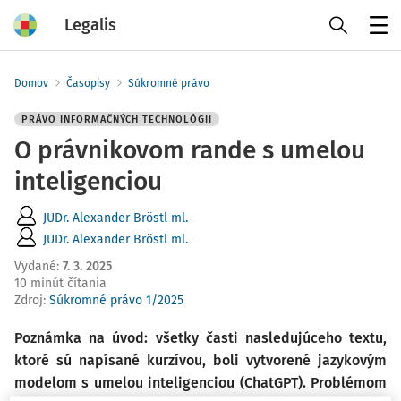
Legalis
Menu
Domov
Časopisy
Súkromné právo
PRÁVO INFORMAČNÝCH TECHNOLÓGII
O právnikovom rande s umelou
inteligenciou
JUDr. Alexander Bröstl ml.
JUDr. Alexander Bröstl ml.
Vydané
:
7. 3. 2025
10 minút čítania
Zdroj
:
Súkromné právo 1/2025
Poznámka na úvod: všetky časti nasledujúceho textu,
ktoré sú napísané kurzívou, boli vytvorené jazykovým
modelom s umelou inteligenciou (ChatGPT). Problémom