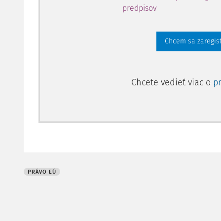
predpisov
Chcem sa zaregis
Chcete vedieť viac o
p
PRÁVO EÚ