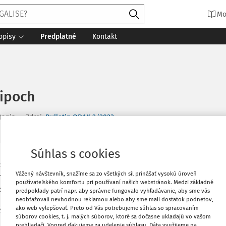
Mo
opisy
Predplatné
Kontakt
čipoch
tania
Zdroj
:
Bulletin ODAK 2/2023
Súhlas s cookies
Vytlačiť
ky akt o čipoch, ktorý zavádza
Vážený návštevník, snažíme sa zo všetkých síl prinášať vysokú úroveň
ti dodávok, odolnosti a
používateľského komfortu pri používaní našich webstránok. Medzi základné
vých technológií a aplikácií.
predpoklady patrí napr. aby správne fungovalo vyhľadávanie, aby sme vás
Obľúbené
neobťažovali nevhodnou reklamou alebo aby sme mali dostatok podnetov,
ako web vylepšovať. Preto od Vás potrebujeme súhlas so spracovaním
ej len "EÚ)" rieši nedostatok čipov (tiež
súborov cookies, t. j. malých súborov, ktoré sa dočasne ukladajú vo vašom
acity v oblasti polovodičov, aby si
Zdieľať
prehliadači. Vopred ďakujeme za udelenie súhlasu. Dáta využijeme na