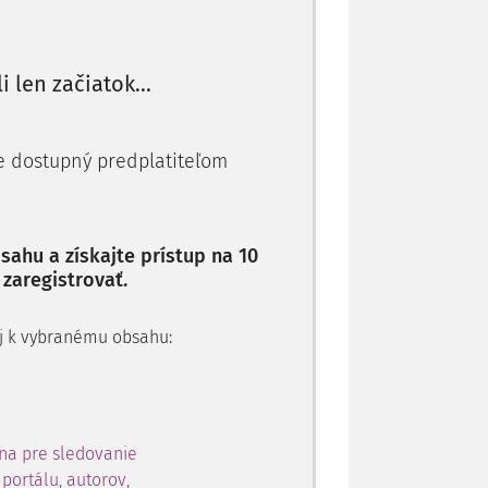
 mohli v priebehu niekoľkých týždňov
li len začiatok...
je dostupný predplatiteľom
ahu a získajte prístup na 10
 zaregistrovať.
 aj k vybranému obsahu:
na pre sledovanie
portálu, autorov,