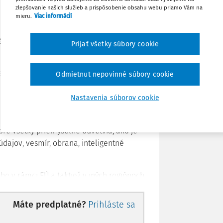
rópy v oblasti technológií. Je to
zlepšovanie našich služieb a prispôsobenie obsahu webu priamo Vám na
mieru.
Viac informácií
Stiahnuť
bálne dodávateľské reťazce sú zložité a
Prijať všetky súbory cookie
Poznámka
enikaním do všetkých súčastí spoločnosti,
Odmietnut nepovinné súbory cookie
Nastavenia súborov cookie
lektronických produktov. Zohráva
 v našom každodennom živote. Čipy
pre všetky priemyselné odvetvia, ako je
dajov, vesmír, obrana, inteligentné
e v rámci EÚ a taktiež v iných regiónoch
omentálne má EÚ menej ako
ovodičov a vo zvyšnej časti je závislá
Máte predplatné?
Prihláste sa
pov, by sa v prípade výpadku alebo