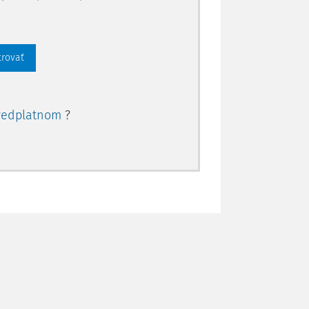
trovať
redplatnom
?