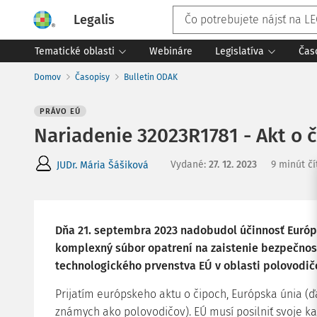
Legalis
Tematické oblasti
Webináre
Legislatíva
Čas
Domov
Časopisy
Bulletin ODAK
PRÁVO EÚ
Nariadenie 32023R1781 - Akt o 
Vydané
:
27. 12. 2023
9 minút čí
JUDr. Mária Šášiková
Dňa 21. septembra 2023 nadobudol účinnosť Európs
komplexný súbor opatrení na zaistenie bezpečnos
technologického prvenstva EÚ v oblasti polovodičo
Prijatím európskeho aktu o čipoch, Európska únia (ďal
známych ako polovodičov). EÚ musí posilniť svoje kap