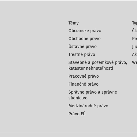
Témy
Ty
Občianske právo
Čl
Obchodné právo
Pr
Ústavné právo
Ju
Trestné právo
Ak
Stavebné a pozemkové právo,
We
kataster nehnuteľností
Pracovné právo
Finančné právo
Správne právo a správne
súdnictvo
Medzinárodné právo
Právo EÚ