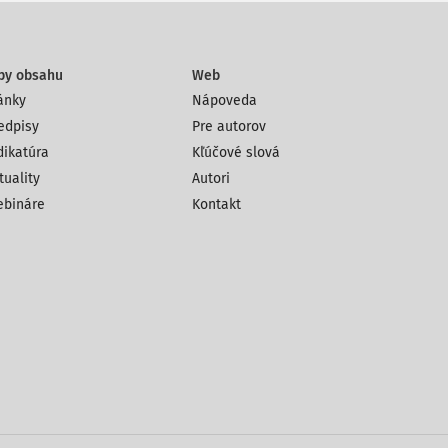
py obsahu
Web
ánky
Nápoveda
edpisy
Pre autorov
dikatúra
Kľúčové slová
tuality
Autori
bináre
Kontakt