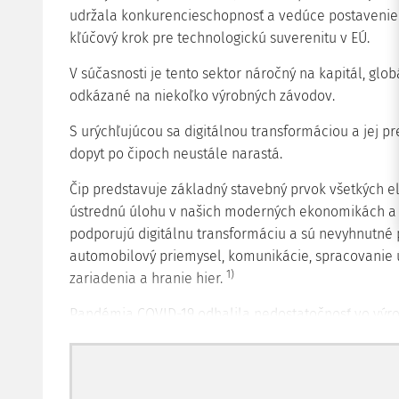
udržala konkurencieschopnosť a vedúce postavenie Eu
kľúčový krok pre technologickú suverenitu v EÚ.
V súčasnosti je tento sektor náročný na kapitál, glo
odkázané na niekoľko výrobných závodov.
S urýchľujúcou sa digitálnou transformáciou a jej pr
dopyt po čipoch neustále narastá.
Čip predstavuje základný stavebný prvok všetkých e
ústrednú úlohu v našich moderných ekonomikách a
podporujú digitálnu transformáciu a sú nevyhnutné 
automobilový priemysel, komunikácie, spracovanie ú
1)
zariadenia a hranie hier.
Pandémia COVID-19 odhalila nedostatočnosť vo výrob
sveta, ktoré čelia výraznému nedostatku čipov. M
desaťpercentný celosvetový podiel na trhu výroby pol
od dodávateľov z tretích krajín. Európske rezervy či