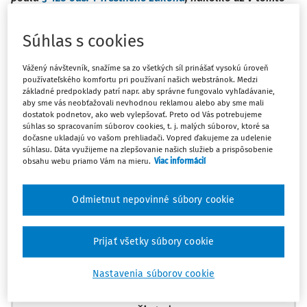
okamihu, bez ohľadu na úmysel dlžníka - riadne splácať
úver a jeho ďalší postup - riadne splácanie úveru, možno
Súhlas s cookies
konštatovať naplnenie všetkých znakov objektívnej
stránky skutkovej podstaty trestného činu úverového
Vážený návštevník, snažíme sa zo všetkých síl prinášať vysokú úroveň
používateľského komfortu pri používaní našich webstránok. Medzi
podvodu.
základné predpoklady patrí napr. aby správne fungovalo vyhľadávanie,
aby sme vás neobťažovali nevhodnou reklamou alebo aby sme mali
II. Podvodné konanie páchateľa spojené s vylákaním úveru
dostatok podnetov, ako web vylepšovať. Preto od Vás potrebujeme
aspoň v malom rozsahu (vznik škody malej) je protiprávne
súhlas so spracovaním súborov cookies, t. j. malých súborov, ktoré sa
dočasne ukladajú vo vašom prehliadači. Vopred ďakujeme za udelenie
bez ohľadu na to, či páchateľ zamýšľal poskytnutý úver
súhlasu. Dáta využijeme na zlepšovanie našich služieb a prispôsobenie
riadne splácať alebo nie (trvalo sa obohatiť). Riadne
obsahu webu priamo Vám na mieru.
Viac informácií
splácanie pohľadávky veriteľa úverovým dlžníkom
nastáva až po dokonaní trestného činu a z hľadiska
Odmietnut nepovinné súbory cookie
trestnej zodpovednosti páchateľa je bez významu, pričom
Máte predplatné?
Prihláste sa
splácanie úveru po jeho poskytnutí je relevantné len z
Prijať všetky súbory cookie
hľadiska určenia konkrétnej výšky náhrady škody v
adhéznom, resp. civilnom konaní.
Nastavenia súborov cookie
II. Z hľadiska právnej kvalifikácie a určenia konkrétnej
Ups, zatiaľ ste si prečítali len