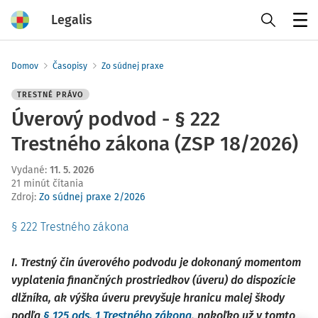
Legalis
Menu
Domov
Časopisy
Zo súdnej praxe
TRESTNÉ PRÁVO
Úverový podvod - § 222
Trestného zákona (ZSP 18/2026)
Vydané
:
11. 5. 2026
21 minút čítania
Zdroj
:
Zo súdnej praxe 2/2026
§ 222 Trestného zákona
I. Trestný čin úverového podvodu je dokonaný momentom
vyplatenia finančných prostriedkov (úveru) do dispozície
dlžníka, ak výška úveru prevyšuje hranicu malej škody
podľa
§ 125 ods. 1 Trestného zákona
, nakoľko už v tomto