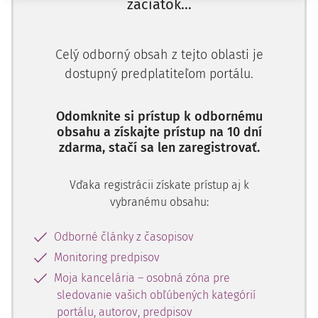
výšky škody ako zákonného znaku objektívnej stránky
začiatok...
skutkovej podstaty trestného činu úverového podvodu je
potrebné vychádzať z toho, že škodu tvorí jednak
Celý odborný obsah z tejto oblasti je
vylákaná čiastka úveru a súčasne tiež úroky dojednané
dostupný predplatiteľom portálu.
medzi úverovým veriteľom a úverovým dlžníkom, resp.
úroky, za ktoré sa peňažné prostriedky v poskytnutej
výške v čase a mieste činu obvykle poskytujú.
Odomknite si prístup k odbornému
obsahu a získajte prístup na 10 dní
Uznesenie Najvyššieho súdu SR, sp. zn. 1Tdo/68/2025
zdarma, stačí sa len zaregistrovať.
Skutkový stav
Vďaka registrácii získate prístup aj k
vybranému obsahu:
Najvyšší súd SR
(ďalej aj "najvyšší súd") uznesením z 18.
februára 2026, sp. zn. 1Tdo/68/2025, rozhodol tak, že podľa
Odborné články z časopisov
§ 382 písm. c) Trestného poriadku
dovolanie obvineného
Monitoring predpisov
Ing. P. M. odmietol.
Moja kancelária – osobná zóna pre
sledovanie vašich obľúbených kategórií
Z odôvodnenia
portálu, autorov, predpisov