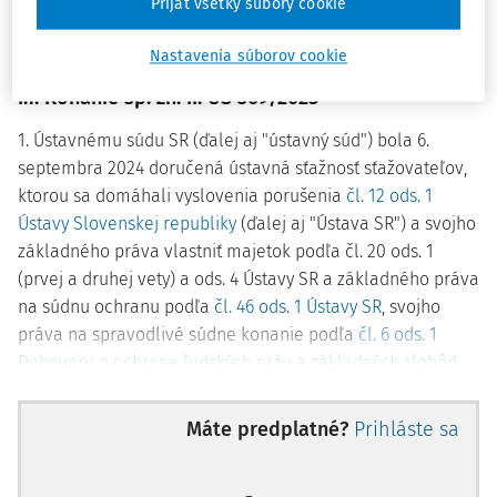
Prijať všetky súbory cookie
I. Odlišné právne názory
Nastavenia súborov cookie
I.1. Konanie sp. zn.
II. ÚS 369/2025
1. Ústavnému súdu SR (ďalej aj "ústavný súd") bola 6.
septembra 2024 doručená ústavná sťažnosť sťažovateľov,
ktorou sa domáhali vyslovenia porušenia
čl. 12 ods. 1
Ústavy Slovenskej republiky
(ďalej aj "Ústava SR") a svojho
základného práva vlastniť majetok podľa čl. 20 ods. 1
(prvej a druhej vety) a ods. 4 Ústavy SR a základného práva
na súdnu ochranu podľa
čl. 46 ods. 1 Ústavy SR
, svojho
práva na spravodlivé súdne konanie podľa
čl. 6 ods. 1
Dohovoru o ochrane ľudských práv a základných slobôd
(ďalej aj "Dohovor") a práva na pokojné užívanie majetku
podľa čl. 1 Dodatkového protokolu k Dohovoru (ďalej aj
Máte predplatné?
Prihláste sa
"dodatkový protokol") postupom a rozsudkom Krajského
súdu v Košiciach (ďalej aj "krajský súd") z 22. mája 2024, sp.