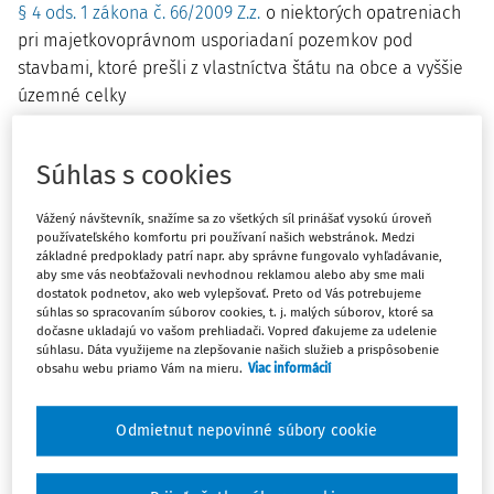
§ 4 ods. 1 zákona č. 66/2009 Z.z.
o niektorých opatreniach
pri majetkovoprávnom usporiadaní pozemkov pod
stavbami, ktoré prešli z vlastníctva štátu na obce a vyššie
územné celky
Všeobecný súd, v závislosti od skutkových a právnych
Súhlas s cookies
okolností konkrétneho prípadu, môže opustiť právny názor
o poskytovaní jednorazovej náhrady v prospech
Vážený návštevník, snažíme sa zo všetkých síl prinášať vysokú úroveň
poskytovania opakovanej náhrady za užívanie pozemku
používateľského komfortu pri používaní našich webstránok. Medzi
základné predpoklady patrí napr. aby správne fungovalo vyhľadávanie,
zákonným vecným bremenom, a to od 27. júna 2025, kedy
aby sme vás neobťažovali nevhodnou reklamou alebo aby sme mali
nadobudlo právoplatnosť uznesenie Ústavného súdu
dostatok podnetov, ako web vylepšovať. Preto od Vás potrebujeme
súhlas so spracovaním súborov cookies, t. j. malých súborov, ktoré sa
Slovenskej republiky sp. zn.
PL. ÚS 12/2025
.
dočasne ukladajú vo vašom prehliadači. Vopred ďakujeme za udelenie
súhlasu. Dáta využijeme na zlepšovanie našich služieb a prispôsobenie
Uznesenie Ústavného súdu SR, sp. zn. PLz. ÚS 1/2026 -
obsahu webu priamo Vám na mieru.
Viac informácií
upravené na publikačné účely
Odmietnut nepovinné súbory cookie
Z odôvodnenia