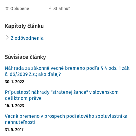
zákona č.
66/2009 Z. z.
, poukazujúc v tejto súvislosti na
nález ústavného súdu vo veci pod sp. zn.
PL. ÚS 42/2015
);
Obľúbené
Stiahnuť
b) arbitrárnosťou napadnutého rozsudku spočívajúcou v
tom, že napadnutý rozsudok neobsahuje odôvodnenie
Kapitoly článku
odchýlenia sa od právneho názoru ústavného súdu
Z odôvodnenia
vyjadreného v náleze pod sp. zn.
PL. ÚS 42/2015
, podľa
ktorého jednorazová odplata za zriadenie vecného
bremena nie
Súvisiace články
Náhrada za zákonné vecné bremeno podľa § 4 ods. 1 zák.
č. 66/2009 Z.z.; ako ďalej?
30. 7. 2022
Prípustnosť náhrady "stratenej šance" v slovenskom
deliktnom práve
16. 1. 2023
Vecné bremeno v prospech podielového spoluvlastníka
nehnuteľnosti
31. 5. 2017