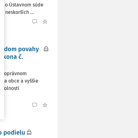
Z.z. o Ústavnom súde
í neskorších ...
hľadom povahy
ákona č.
tkovoprávnom
 na obce a vyššie
okolností
o podielu