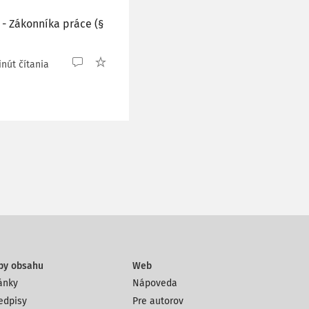
 - Zákonníka práce (§
inút čítania
py obsahu
Web
ánky
Nápoveda
edpisy
Pre autorov