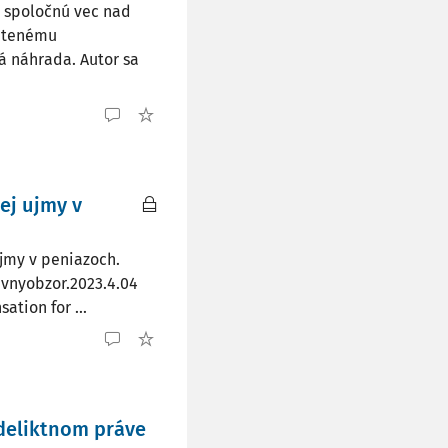
a spoločnú vec nad
rátenému
á náhrada. Autor sa
ej ujmy v
jmy v peniazoch.
ravnyobzor.2023.4.04
tion for ...
deliktnom práve