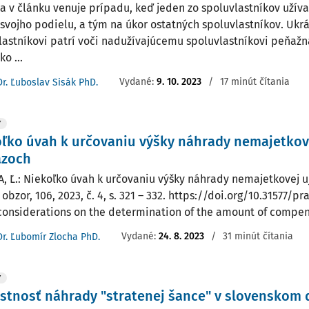
sa v článku venuje prípadu, keď jeden zo spoluvlastníkov užív
svojho podielu, a tým na úkor ostatných spoluvlastníkov. Uk
lastníkovi patrí voči nadužívajúcemu spoluvlastníkovi peňažn
ko ...
Vydané:
9. 10. 2023
/
17 minút čítania
Dr. Ľuboslav Sisák PhD.
Y
ľko úvah k určovaniu výšky náhrady nemajetkov
azoch
, Ľ.: Niekoľko úvah k určovaniu výšky náhrady nemajetkovej u
obzor, 106, 2023, č. 4, s. 321 – 332. https://doi.org/10.31577/p
onsiderations on the determination of the amount of compensa
Vydané:
24. 8. 2023
/
31 minút čítania
Dr. Ľubomír Zlocha PhD.
Y
stnosť náhrady "stratenej šance" v slovenskom 