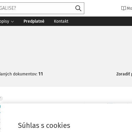
Mo
opisy
Predplatné
Kontakt
11
daných dokumentov:
Zoradiť
Y
ovým aspektom zmeny judikatúry najvyšších súd
e náhrady za vecné bremeno zriadené podľa § 4
2009 Z. z.
Súhlas s cookies
ý súd Slovenskej republiky (ďalej len "Ústavný súd") na neve