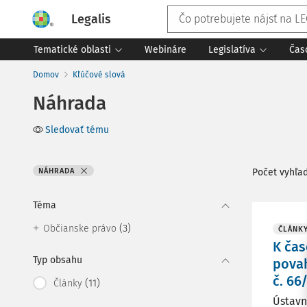
Legalis
Tematické oblasti
Webináre
Legislatíva
Čas
Domov
Kľúčové slová
Náhrada
Sledovať tému
NÁHRADA
Počet vyhľa
Téma
(3)
Občianske právo
ČLÁNK
K čas
Typ obsahu
povah
č. 66/
(11)
Články
Ústavn