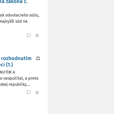
a zákona č.
dok odvolacieho súdu,
najvyšší súd na
 rozhodnutím
i (1.)
NUTÍM A
nespočítal, a preto
kej republiky....