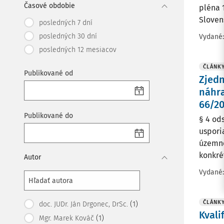
Časové obdobie
pléna 
Sloven
posledných 7 dní
posledných 30 dní
Vydané
posledných 12 mesiacov
ČLÁNK
Publikované od
Zjed
náhra
66/20
Publikované do
§ 4 od
uspori
územné
konkrét
Autor
Vydané
ČLÁNK
(1)
doc. JUDr. Ján Drgonec, DrSc.
Kvali
(1)
Mgr. Marek Kováč