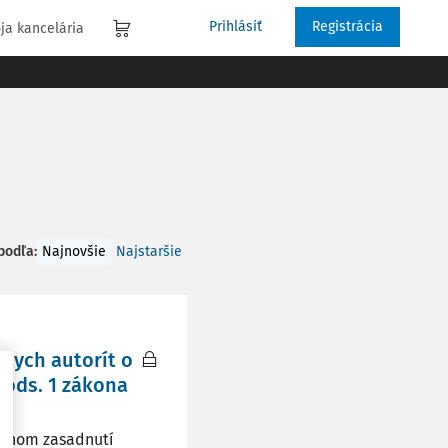
Prihlásiť
Registrácia
ja kancelária
 podľa
:
Najnovšie
Najstaršie
nych autorít o
 ods. 1 zákona
rejnom zasadnutí