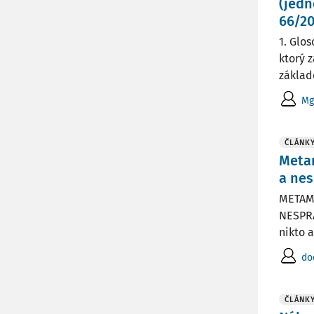
(jedn
66/20
1. Glo
ktorý 
základ
Mg
ČLÁNK
Meta
a nes
METAM
NESPRÁ
nikto 
do
ČLÁNK