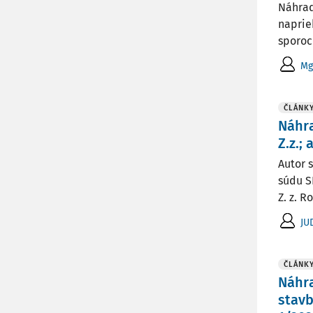
Náhrad
naprie
sporoc
Mg
ČLÁNK
Náhra
Z.z.;
Autor 
súdu S
Z. z. 
JU
ČLÁNK
Náhr
stavb