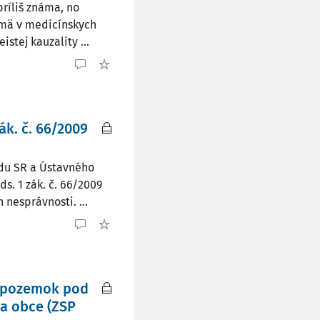
ríliš známa, no
jmä v medicínskych
stej kauzality ...
k. č. 66/2009
údu SR a Ústavného
s. 1 zák. č. 66/2009
nesprávnosti. ...
o pozemok pod
va obce (ZSP