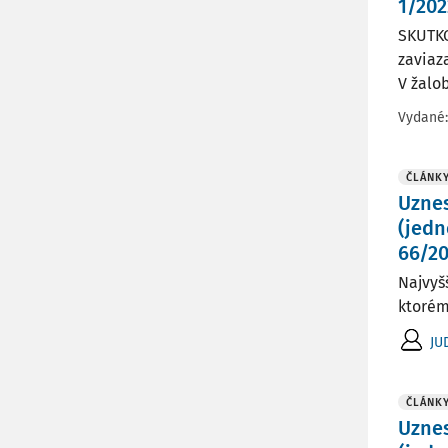
1/202
SKUTKO
zaviaz
V žalob
Vydané
ČLÁNK
Uznes
(jedn
66/200
Najvyš
ktorém
JU
ČLÁNK
Uznes