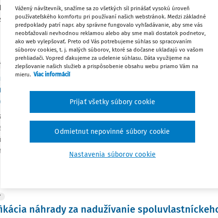
15. apríla 2026 rozhodol podľa § 13 ods. 1 zákona č. 314/2018 
Vážený návštevník, snažíme sa zo všetkých síl prinášať vysokú úroveň
používateľského komfortu pri používaní našich webstránok. Medzi základné
skej republiky a o zmene a doplnení niektorých zákonov v znen
predpoklady patrí napr. aby správne fungovalo vyhľadávanie, aby sme vás
neobťažovali nevhodnou reklamou alebo aby sme mali dostatok podnetov,
:
26. 7. 2026
/
25 minút čítania
ako web vylepšovať. Preto od Vás potrebujeme súhlas so spracovaním
súborov cookies, t. j. malých súborov, ktoré sa dočasne ukladajú vo vašom
prehliadači. Vopred ďakujeme za udelenie súhlasu. Dáta využijeme na
Y
zlepšovanie našich služieb a prispôsobenie obsahu webu priamo Vám na
mieru.
Viac informácií
notenie právnych názorov Ústavného súdu SR o
dy za vecné bremeno zriadené podľa § 4 ods. 1 z
09 Z. z. (ZSP 24/2026)
Prijať všetky súbory cookie
s. 1 zákona č. 66/2009 Z.z. o niektorých opatreniach pri maje
adaní pozemkov pod stavbami, ktoré prešli z vlastníctva štátu
Odmietnut nepovinné súbory cookie
 celky Všeobecný súd, v závislosti od skutkových a právnych 
neho ...
Nastavenia súborov cookie
:
29. 6. 2026
/
25 minút čítania
Y
fikácia náhrady za nadužívanie spoluvlastníckeh