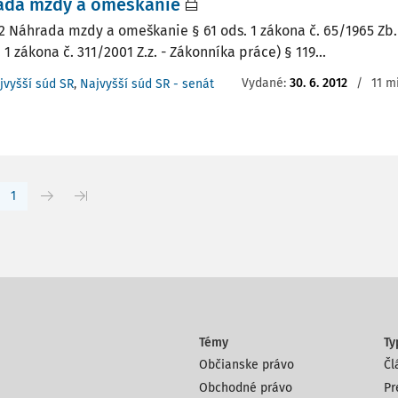
ada mzdy a omeškanie
2 Náhrada mzdy a omeškanie § 61 ods. 1 zákona č. 65/1965 Zb.
 1 zákona č. 311/2001 Z.z. - Zákonníka práce) § 119...
Vydané:
30. 6. 2012
/
11 m
jvyšší súd SR
,
Najvyšší súd SR - senát
1
Témy
Ty
Občianske právo
Čl
Obchodné právo
Pr