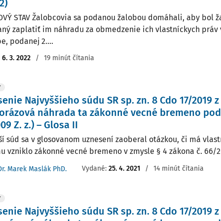
2)
VÝ STAV Žalobcovia sa podanou žalobou domáhali, aby bol 
aný zaplatiť im náhradu za obmedzenie ich vlastníckych práv v
e, podanej 2....
:
6. 3. 2022
/
19 minút čítania
Y
enie Najvyššieho súdu SR sp. zn. 8 Cdo 17/2019 z 
orázová náhrada ta zákonné vecné bremeno podľ
9 Z. z.) – Glosa II
ší súd sa v glosovanom uznesení zaoberal otázkou, či má vlas
u vzniklo zákonné vecné bremeno v zmysle § 4 zákona č. 66/2009
Vydané:
25. 4. 2021
/
14 minút čítania
Dr. Marek Maslák PhD.
Y
enie Najvyššieho súdu SR sp. zn. 8 Cdo 17/2019 z 