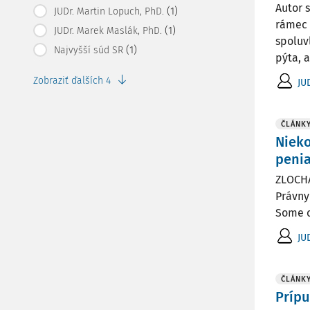
Autor 
(1)
JUDr. Martin Lopuch, PhD.
rámec 
(1)
JUDr. Marek Maslák, PhD.
spoluv
(1)
Najvyšší súd SR
pýta, a
Zobraziť ďalších 4
JU
ČLÁNK
Nieko
peni
ZLOCHA
Právny 
Some c
JU
ČLÁNK
Prípu