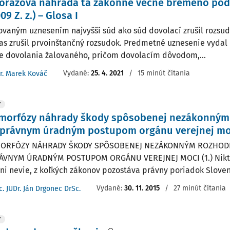
orázová náhrada ta zákonné vecné bremeno podľ
09 Z. z.) – Glosa I
sovaným uznesením najvyšší súd ako súd dovolací zrušil rozsu
zas zrušil prvoinštančný rozsudok. Predmetné uznesenie vydal 
e dovolania žalovaného, pričom dovolacím dôvodom,...
Vydané:
25. 4. 2021
/
15 minút čítania
r. Marek Kováč
Y
morfózy náhrady škody spôsobenej nezákonným
právnym úradným postupom orgánu verejnej moc
ORFÓZY NÁHRADY ŠKODY SPÔSOBENEJ NEZÁKONNÝM ROZHOD
VNYM ÚRADNÝM POSTUPOM ORGÁNU VEREJNEJ MOCI (1.) Nikto 
ani nevie, z koľkých zákonov pozostáva právny poriadok Slovens
Vydané:
30. 11. 2015
/
27 minút čítania
c. JUDr. Ján Drgonec DrSc.
Y