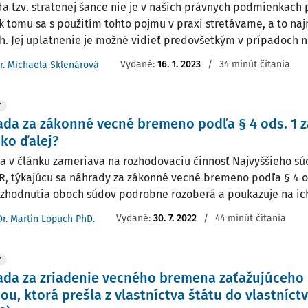
a tzv. stratenej šance nie je v našich právnych podmienkach p
k tomu sa s použitím tohto pojmu v praxi stretávame, a to na
h. Jej uplatnenie je možné vidieť predovšetkým v prípadoch nei
Vydané:
16. 1. 2023
/
34 minút čítania
r. Michaela Sklenárová
Y
da za zákonné vecné bremeno podľa § 4 ods. 1 zá
 ako ďalej?
sa v článku zameriava na rozhodovaciu činnosť Najvyššieho s
R, týkajúcu sa náhrady za zákonné vecné bremeno podľa § 4 od
Rozhodnutia oboch súdov podrobne rozoberá a poukazuje na ich 
Vydané:
30. 7. 2022
/
44 minút čítania
Dr. Martin Lopuch PhD.
Y
ada za zriadenie vecného bremena zaťažujúceh
ou, ktorá prešla z vlastníctva štátu do vlastníct