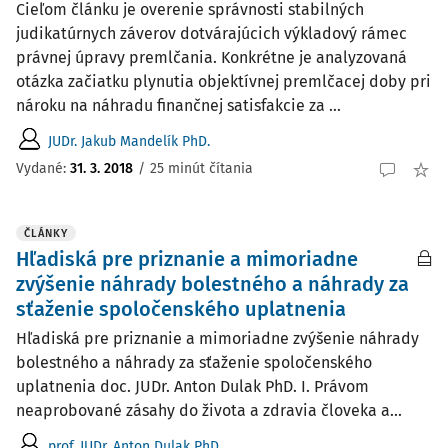
Cieľom článku je overenie správnosti stabilných
judikatúrnych záverov dotvárajúcich výkladový rámec
právnej úpravy premlčania. Konkrétne je analyzovaná
otázka začiatku plynutia objektívnej premlčacej doby pri
nároku na náhradu finančnej satisfakcie za ...
JUDr. Jakub Mandelík PhD.
Vydané:
31. 3. 2018
/
25 minút čítania
ČLÁNKY
Hľadiská pre priznanie a mimoriadne
zvýšenie náhrady bolestného a náhrady za
sťaženie spoločenského uplatnenia
Hľadiská pre priznanie a mimoriadne zvýšenie náhrady
bolestného a náhrady za sťaženie spoločenského
uplatnenia doc. JUDr. Anton Dulak PhD. I. Právom
neaprobované zásahy do života a zdravia človeka a...
prof. JUDr. Anton Dulak PhD.