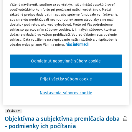
Vážený návštevník, snažíme sa zo všetkých síl prinášať vysokú úroveň
ČLÁNKY
používateľského komfortu pri používaní našich webstránok. Medzi
Ústavné limity § 9 ods. 7 zákona č.
základné predpoklady patrí napr. aby správne fungovalo vyhľadávanie,
aby sme vás neobťažovali nevhodnou reklamou alebo aby sme mali
437/2004 Z. z. o náhrade za bolesť a o
dostatok podnetov, ako web vylepšovať. Preto od Vás potrebujeme
náhrade za sťaženie spoločenského
súhlas so spracovaním súborov cookies, t. j. malých súborov, ktoré sa
dočasne ukladajú vo vašom prehliadači. Vopred ďakujeme za udelenie
uplatnenia
súhlasu. Dáta využijeme na zlepšovanie našich služieb a prispôsobenie
Príspevok sa zaoberá aplikáciou § 9 ods. 7 zákona č.
obsahu webu priamo Vám na mieru.
Viac informácií
437/2004 Z.z. o náhrade za bolesť a o náhrade za
sťaženie spoločenského uplatnenia v znení neskorších
Odmietnut nepovinné súbory cookie
predpisov a jeho možným nesúladom s jednotlivými
článkami Ústavy SR. Autor podrobuje analýze ...
Prijať všetky súbory cookie
JUDr. Patrik Butvin
Vydané:
31. 1. 2019
/
24 minút čítania
Nastavenia súborov cookie
ČLÁNKY
Objektívna a subjektívna premlčacia doba
- podmienky ich počítania