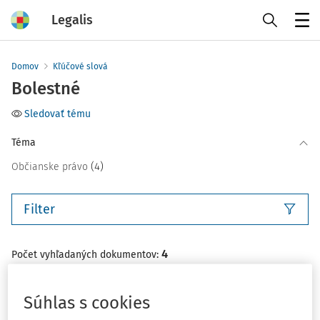
Legalis
Menu
Domov
Kľúčové slová
Bolestné
Sledovať tému
Téma
(4)
Občianske právo
Filter
4
Počet vyhľadaných dokumentov:
Zoradiť podľa
:
Najnovšie
Najstaršie
Súhlas s cookies