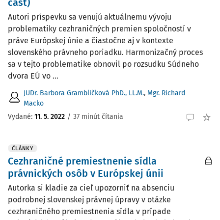
časť)
Autori príspevku sa venujú aktuálnemu vývoju
problematiky cezhraničných premien spoločností v
práve Európskej únie a čiastočne aj v kontexte
slovenského právneho poriadku. Harmonizačný proces
sa v tejto problematike obnovil po rozsudku Súdneho
dvora EÚ vo ...
JUDr. Barbora Grambličková PhD., LL.M.
,
Mgr. Richard
Macko
Vydané:
11. 5. 2022
/
37 minút čítania
ČLÁNKY
Cezhraničné premiestnenie sídla
právnických osôb v Európskej únii
Autorka si kladie za cieľ upozorniť na absenciu
podrobnej slovenskej právnej úpravy v otázke
cezhraničného premiestnenia sídla v prípade