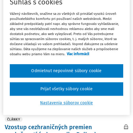
Súhlas s cookies
ČLÁNKY
Právo minoritných akcionárov na
Vážený návštevník, snažíme sa zo všetkých síl prinášať vysokú úroveň
používateľského komfortu pri používaní našich webstránok. Medzi
informácie a na primeranú peňažnú
základné predpoklady patrí napr. aby správne fungovalo vyhľadávanie,
náhradu pri cezhraničnom premiestnení
aby sme vás neobťažovali nevhodnou reklamou alebo aby sme mali
dostatok podnetov, ako web vylepšovať. Preto od Vás potrebujeme
sídla: komparatívna analýza českého a
súhlas so spracovaním súborov cookies, t. j. malých súborov, ktoré sa
slovenského práva
dočasne ukladajú vo vašom prehliadači. Vopred ďakujeme za udelenie
súhlasu. Dáta využijeme na zlepšovanie našich služieb a prispôsobenie
Cezhraničné premiestnenie sídla, ktoré možno
obsahu webu priamo Vám na mieru.
Viac informácií
subsumovať pod slobodu usadiť sa, garantovanú právom
Európskej únie, nebolo vyše 30 rokov harmonizované.
Odmietnut nepovinné súbory cookie
Zákonodarca na úrovni Európskej únie v roku 2019 prijal
smernicu o premenách, ktorá prináša jednotný ...
Prijať všetky súbory cookie
Mgr. Ľubica Kubíková
Vydané:
15. 7. 2025
/
47 minút čítania
Nastavenia súborov cookie
ČLÁNKY
Vzostup cezhraničných premien