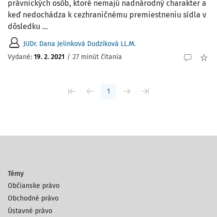
právnických osôb, ktoré nemajú nadnárodný charakter a
keď nedochádza k cezhraničnému premiestneniu sídla v
dôsledku ...
JUDr. Dana Jelinková Dudzíková LL.M.
Vydané:
19. 2. 2021
/
27 minút čítania
1
Témy
Občianske právo
Obchodné právo
Ústavné právo