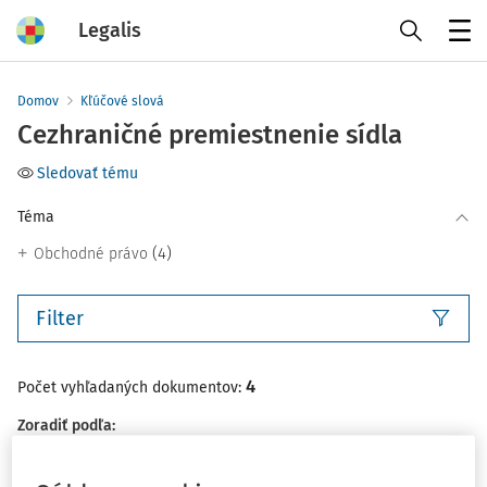
Legalis
Menu
Domov
Kľúčové slová
Cezhraničné premiestnenie sídla
Sledovať tému
Téma
(4)
Obchodné právo
Filter
4
Počet vyhľadaných dokumentov:
Zoradiť podľa
:
Najnovšie
Najstaršie