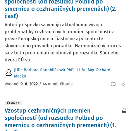
spoločností (od rozsudku Polbud po
smernicu o cezhraničných premenách) (2.
časť)
Autori príspevku sa venujú aktuálnemu vývoju
problematiky cezhraničných premien spoločností v
práve Európskej únie a čiastočne aj v kontexte
slovenského právneho poriadku. Harmonizačný proces
sa v tejto problematike obnovil po rozsudku Súdneho
dvora EÚ vo ...
JUDr. Barbora Grambličková PhD., LL.M.
,
Mgr. Richard
Macko
Vydané:
9. 6. 2022
/
44 minút čítania
ČLÁNKY
Vzostup cezhraničných premien
spoločností (od rozsudku Polbud po
smernicu o cezhraničných premenách) (1.