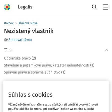
Legalis
Menu
Domov
Kľúčové slová
Nezistený vlastník
Sledovať tému
Téma
(2)
Občianske právo
(1)
Stavebné a pozemkové právo, kataster nehnuteľností
(1)
Správne právo a správne súdnictvo
Filter
Súhlas s cookies
3
Počet vyhľadaných dokumentov:
Vážený návštevník, snažíme sa zo všetkých síl prinášať vysokú úroveň
používateľského komfortu pri používaní našich webstránok. Medzi
Zoradiť podľa
: