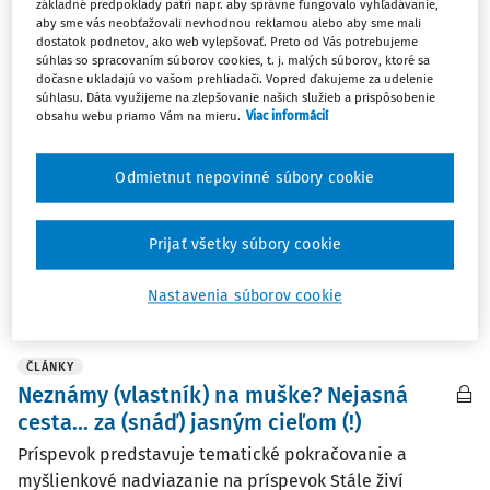
základné predpoklady patrí napr. aby správne fungovalo vyhľadávanie,
aby sme vás neobťažovali nevhodnou reklamou alebo aby sme mali
Najnovšie
Najstaršie
dostatok podnetov, ako web vylepšovať. Preto od Vás potrebujeme
súhlas so spracovaním súborov cookies, t. j. malých súborov, ktoré sa
dočasne ukladajú vo vašom prehliadači. Vopred ďakujeme za udelenie
ČLÁNKY
súhlasu. Dáta využijeme na zlepšovanie našich služieb a prispôsobenie
Zástupca nezisteného vlastníka pozemku
obsahu webu priamo Vám na mieru.
Viac informácií
(ZSP 20/2026)
Skutkový stav Žalobca sa podaním doručeným 19. júla
Odmietnut nepovinné súbory cookie
2021 Obci Svrčinovec (ďalej aj "prvostupňový orgán"
alebo "stavebný úrad") ako príslušnému stavebnému
Prijať všetky súbory cookie
úradu podľa § 117 zákona č. 50/1976 Zb....
Vydané:
11. 5. 2026
/
23 minút čítania
Nastavenia súborov cookie
ČLÁNKY
Neznámy (vlastník) na muške? Nejasná
cesta... za (snáď) jasným cieľom (!)
Príspevok predstavuje tematické pokračovanie a
myšlienkové nadviazanie na príspevok Stále živí