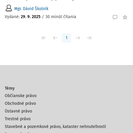
Mgr. Dávid Školník
Vydané:
29. 9. 2025
/
30 minút čítania
1
Témy
Občianske právo
Obchodné právo
Ústavné právo
Trestné právo
Stavebné a pozemkové právo, kataster nehnuteľností