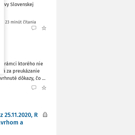
tavy Slovenskej
/
23 minút čítania
v rámci ktorého nie
edá za preukázanie
rhnuté dôkazy, čo ...
 25.11.2020, R
ávrhom a