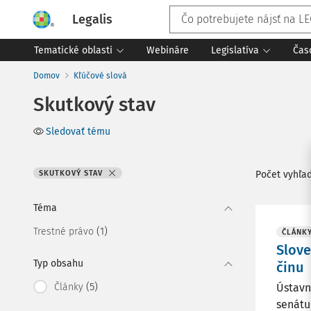
Legalis
Tematické oblasti
Webináre
Legislatíva
Čas
Domov
Kľúčové slová
Skutkový stav
Sledovať tému
SKUTKOVÝ STAV
Počet vyhľa
Téma
(1)
Trestné právo
ČLÁNK
Slove
Typ obsahu
činu
(5)
Články
Ústavn
senátu