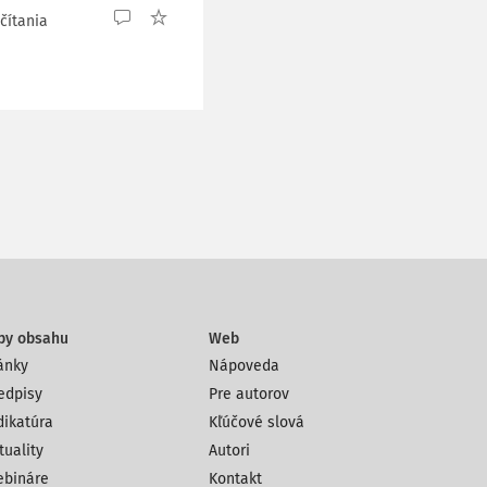
čítania
py obsahu
Web
ánky
Nápoveda
edpisy
Pre autorov
dikatúra
Kľúčové slová
tuality
Autori
bináre
Kontakt