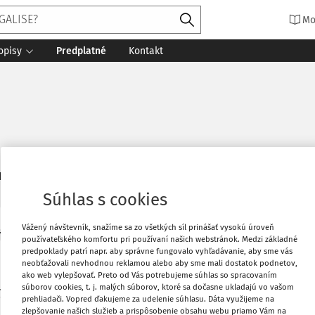
Mo
opisy
Predplatné
Kontakt
5
daných dokumentov:
Zoradiť
Súhlas s cookies
Vážený návštevník, snažíme sa zo všetkých síl prinášať vysokú úroveň
Y
používateľského komfortu pri používaní našich webstránok. Medzi základné
nské technické normy ako súčasť skutkovej vet
predpoklady patrí napr. aby správne fungovalo vyhľadávanie, aby sme vás
neobťažovali nevhodnou reklamou alebo aby sme mali dostatok podnetov,
ako web vylepšovať. Preto od Vás potrebujeme súhlas so spracovaním
súborov cookies, t. j. malých súborov, ktoré sa dočasne ukladajú vo vašom
ý súd Slovenskej republiky (ďalej len "Ústavný súd") na neve
prehliadači. Vopred ďakujeme za udelenie súhlasu. Dáta využijeme na
 26. marca 2024 predbežne prerokoval sťažnosť sťažovateľa, 
zlepšovanie našich služieb a prispôsobenie obsahu webu priamo Vám na