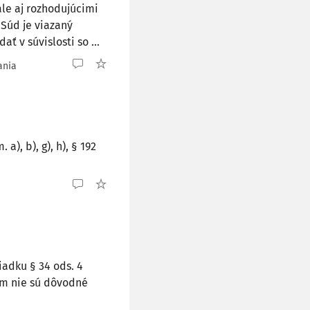
le aj rozhodujúcimi
Súd je viazaný
ť v súvislosti so ...
ania
a), b), g), h), § 192
iadku § 34 ods. 4
om nie sú dôvodné