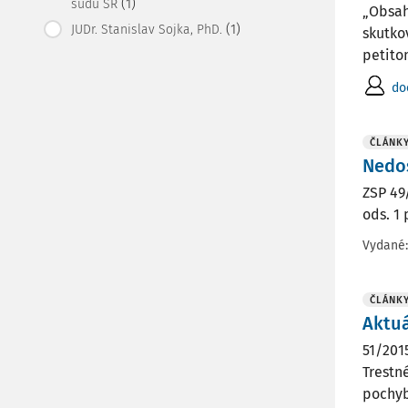
(1)
súdu SR
„Obsah
(1)
JUDr. Stanislav Sojka, PhD.
skutko
petitom
do
ČLÁNK
Nedos
ZSP 49/
ods. 1 
Vydané
ČLÁNK
Aktu
51/201
Trestn
pochyb