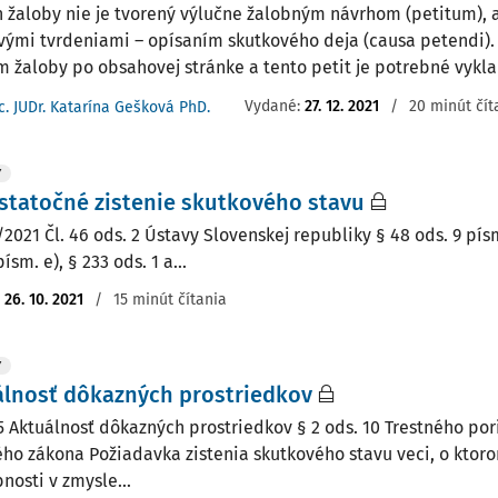
 žaloby nie je tvorený výlučne žalobným návrhom (petitum), a
vými tvrdeniami – opísaním skutkového deja (causa petendi). 
 žaloby po obsahovej stránke a tento petit je potrebné vyklada
Vydané:
27. 12. 2021
/
20 minút čít
c. JUDr. Katarína Gešková PhD.
Y
tatočné zistenie skutkového stavu
2021 Čl. 46 ods. 2 Ústavy Slovenskej republiky § 48 ods. 9 písm. 
písm. e), § 233 ods. 1 a...
:
26. 10. 2021
/
15 minút čítania
Y
álnosť dôkazných prostriedkov
5 Aktuálnosť dôkazných prostriedkov § 2 ods. 10 Trestného por
ého zákona Požiadavka zistenia skutkového stavu veci, o ktor
nosti v zmysle...