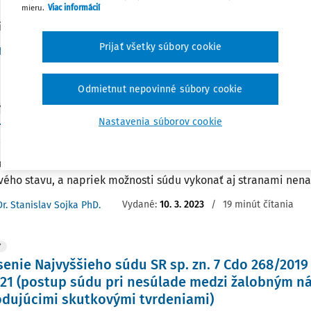
mieru.
Viac informácií
nie základného práva na súdnu ochranu podľa čl. 46 ods. 1 Ús
ky ...
Prijať všetky súbory cookie
Vydané:
6. 5. 2025
ferát analytických činností Ústavného súdu SR
Odmietnut nepovinné súbory cookie
Y
Nastavenia súborov cookie
adiktórne hlavné pojednávanie a skutkový stav
článku poukazuje na kontradiktórnosť hlavného pojednávania, 
le prokurátor je nositeľom dôkazného bremena, ktorý zodpov
vého stavu, a napriek možnosti súdu vykonať aj stranami nenav
Vydané:
10. 3. 2023
/
19 minút čítania
Dr. Stanislav Sojka PhD.
Y
enie Najvyššieho súdu SR sp. zn. 7 Cdo 268/2019 z
21 (postup súdu pri nesúlade medzi žalobným n
dujúcimi skutkovými tvrdeniami)