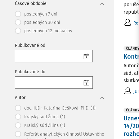
Časové obdobie
poruše
republi
posledných 7 dní
posledných 30 dní
Re
posledných 12 mesiacov
Publikované od
ČLÁNK
Kontr
Autor 
Publikované do
súd, a
skutko
JU
Autor
(1)
doc. JUDr. Katarína Gešková, PhD.
ČLÁNK
(1)
Krajský súd Žilina
Uznes
14/20
(1)
Krajský súd Žilina
rozho
Referát analytických činností Ústavného