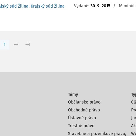
Vydané:
30. 9. 2015
/
16 minút 
ajský súd Žilina
,
Krajský súd Žilina
1
Témy
Ty
Občianske právo
Čl
Obchodné právo
Pr
Ústavné právo
Ju
Trestné právo
Ak
Stavebné a pozemkové právo,
We