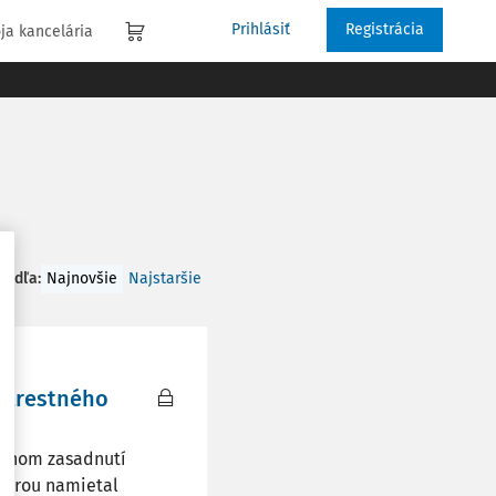
Prihlásiť
Registrácia
ja kancelária
 podľa
:
Najnovšie
Najstaršie
y trestného
rejnom zasadnutí
ktorou namietal