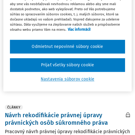
aby sme vás neobťažovali nevhodnou reklamou alebo aby sme mali
dostatok podnetov, ako web vylepšovať. Preto od Vás potrebujeme
súhlas so spracovaním súborov cookies, t. j. malých súborov, ktoré sa
ČLÁNKY
dočasne ukladajú vo vašom prehliadači. Vopred ďakujeme za udelenie
Združenia ako prostriedok politickej
súhlasu. Dáta využijeme na zlepšovanie našich služieb a prispôsobenie
participácie na správe vecí verejných
obsahu webu priamo Vám na mieru.
Viac informácií
(inauguračná prednáška)
Odmietnut nepovinné súbory cookie
Úvod* Ľudská spoločnosť funguje so združeniami rôzneho
druhu od počiatkov. Je to tak v súčasnosti a nie je dôvod
pochybovať, že to tak nebude tiež v budúcnosti. Reaguje
Prijať všetky súbory cookie
na...
Nastavenia súborov cookie
prof. JUDr. Mgr. Martina Gajdošová PhD.
Vydané:
12. 1. 2023
/
71 minút čítania
ČLÁNKY
Návrh rekodifikácie právnej úpravy
právnických osôb súkromného práva
Pracovný návrh právnej úpravy rekodifikácie právnických