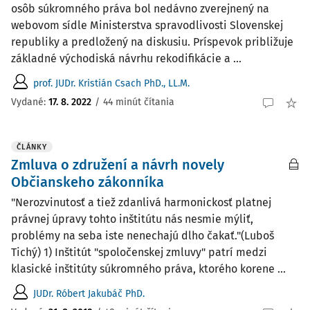
osôb súkromného práva bol nedávno zverejnený na
webovom sídle Ministerstva spravodlivosti Slovenskej
republiky a predložený na diskusiu. Príspevok približuje
základné východiská návrhu rekodifikácie a ...
prof. JUDr. Kristián Csach PhD., LL.M.
Vydané:
17. 8. 2022
/
44 minút čítania
ČLÁNKY
Zmluva o združení a návrh novely
Občianskeho zákonníka
"Nerozvinutosť a tiež zdanlivá harmonickosť platnej
právnej úpravy tohto inštitútu nás nesmie mýliť,
problémy na seba iste nenechajú dlho čakať."(Luboš
Tichý) 1) Inštitút "spoločenskej zmluvy" patrí medzi
klasické inštitúty súkromného práva, ktorého korene ...
JUDr. Róbert Jakubáč PhD.