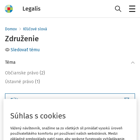
Legalis
Menu
Domov
Kľúčové slová
Združenie
Sledovať tému
Téma
(2)
Občianske právo
(1)
Ústavné právo
Filter
Súhlas s cookies
3
Počet vyhľadaných dokumentov:
Vážený návštevník, snažíme sa zo všetkých síl prinášať vysokú úroveň
Zoradiť podľa
:
používateľského komfortu pri používaní našich webstránok. Medzi
základné predpoklady patrí napr. aby správne fungovalo vyhľadávanie,
Najnovšie
Najstaršie