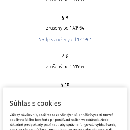
§ 8
Zrušený od 1.4.1964
Nadpis zrušený od 1.4.1964
§ 9
Zrušený od 1.4.1964
§ 10
Zrušený od 1.4.1964
Súhlas s cookies
§ 11
Vážený návštevník, snažíme sa zo všetkých síl prinášať vysokú úroveň
používateľského komfortu pri používaní našich webstránok. Medzi
Zrušený od 1.4.1964
základné predpoklady patrí napr. aby správne fungovalo vyhľadávanie,
aby sme vás neobťažovali nevhodnou reklamou alebo aby sme mali