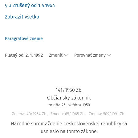
§ 3 Zrušený od 1.4.1964
Zobraziť všetko
Paragrafové znenie
Platný od
:
2. 1. 1992
Zmeniť
Porovnať zmeny
141/1950 Zb.
Občiansky zákonník
zo dňa 25. októbra 1950
Zmena: 40/1964 Zb.
Zmena: 65/1965 Zb.
Zmena: 509/1991 Zb.
Národné shromaždenie Československej republiky sa
usnieslo na tomto zákone: