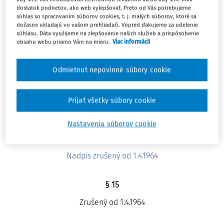
dostatok podnetov, ako web vylepšovať. Preto od Vás potrebujeme
súhlas so spracovaním súborov cookies, t. j. malých súborov, ktoré sa
§ 12
dočasne ukladajú vo vašom prehliadači. Vopred ďakujeme za udelenie
súhlasu. Dáta využijeme na zlepšovanie našich služieb a prispôsobenie
Zrušený od 1.1.1966
obsahu webu priamo Vám na mieru.
Viac informácií
§ 13
Odmietnut nepovinné súbory cookie
Zrušený od 1.4.1964
Prijať všetky súbory cookie
§ 14
Nastavenia súborov cookie
Zrušený od 1.4.1964
Nadpis zrušený od 1.4.1964
§ 15
Zrušený od 1.4.1964