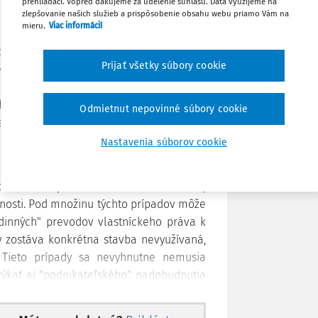
prehliadači. Vopred ďakujeme za udelenie súhlasu. Dáta využijeme na
Stiahnuť
zlepšovanie našich služieb a prispôsobenie obsahu webu priamo Vám na
mieru.
Viac informácií
1)
atrí túžba vlastniť nehnuteľnosť.
Tento
Poznámka
Prijať všetky súbory cookie
stami: niekto chce kúpiť už zriadenú
pozemok a postaviť domov podľa svojich
hu je aj kúpa staršej, hoci zanedbanej
Odmietnut nepovinné súbory cookie
ve pri poslednej menovanej stratégii sa
Nastavenia súborov cookie
 jej následná rekonštrukcia ovplyvnená
nou stavebných materiálov za súčasnej
ľnosti. Pod množinu týchto prípadov môže
rodinných" prevodov vlastníckeho práva k
y zostáva konkrétna stavba nevyužívaná,
 Tieto prípady sa nevyhnutne nemusia
 týkať aj "podnikateľského" nadobudnutia
ríklad podnikateľom od obce alebo iného