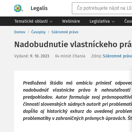
Legalis
Tematické oblasti
Webináre
Legislatíva
Čas
Domov
Časopisy
Súkromné právo
Nadobudnutie vlastníckeho prá
Vydané
:
9. 10. 2023
64 minút čítania
Zdroj
:
Súkromné práv
Predložená štúdia má ambíciu priniesť odpov
nadobudnúť vlastnícke právo k nehnuteľnost
predpokladov. Autor formuluje svoj právnopozitiv
činnosti slovenských súdnych autorít pri problemati
dopĺňa aj historický exkurz do uvedenej problem
problematiky v zahraničných právnych úpravách. Štúd