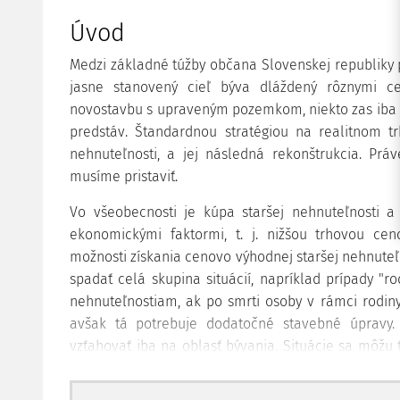
Úvod
Medzi základné túžby občana Slovenskej republiky p
jasne stanovený cieľ býva dláždený rôznymi ce
novostavbu s upraveným pozemkom, niekto zas iba 
predstáv. Štandardnou stratégiou na realitnom tr
nehnuteľnosti, a jej následná rekonštrukcia. Prá
musíme pristaviť.
Vo všeobecnosti je kúpa staršej nehnuteľnosti a
ekonomickými faktormi, t. j. nižšou trhovou ce
možnosti získania cenovo výhodnej staršej nehnute
spadať celá skupina situácií, napríklad prípady "
nehnuteľnostiam, ak po smrti osoby v rámci rodin
avšak tá potrebuje dodatočné stavebné úpravy.
vzťahovať iba na oblasť bývania. Situácie sa môžu
vlastníckeho práva k chátrajúcej budove, a to nap
subjektu verejnej moci.