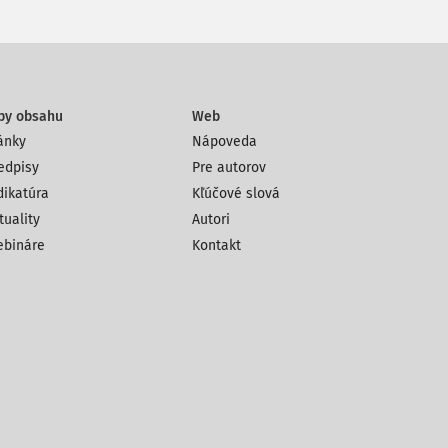
py obsahu
Web
ánky
Nápoveda
edpisy
Pre autorov
dikatúra
Kľúčové slová
tuality
Autori
bináre
Kontakt