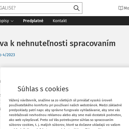
Mo
opisy
Predplatné
Kontakt
va k nehnuteľnosti spracovaním
o 4/2023
eď na otázku, či možno de lege lata
Vytlačiť
Súhlas s cookies
i spracovaním, a ak áno, za akých
istický pohľad na základe rozhodovacej
Obľúbené
Vážený návštevník, snažíme sa zo všetkých síl prinášať vysokú úroveň
ke spracovania cudzej veci. Túto analýzu
používateľského komfortu pri používaní našich webstránok. Medzi základné
atiky, ako aj náhľad na riešenie tejto
predpoklady patrí napr. aby správne fungovalo vyhľadávanie, aby sme vás
ia je určená pre právnu teóriu i prax.
Zdieľať
neobťažovali nevhodnou reklamou alebo aby sme mali dostatok podnetov,
ako web vylepšovať. Preto od Vás potrebujeme súhlas so spracovaním
súborov cookies, t. j. malých súborov, ktoré sa dočasne ukladajú vo vašom