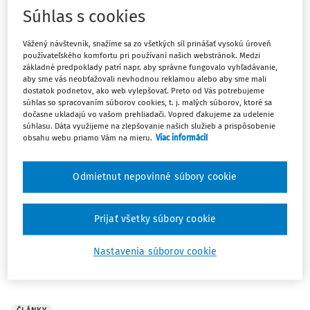
Súhlas s cookies
5
Počet vyhľadaných dokumentov:
Vážený návštevník, snažíme sa zo všetkých síl prinášať vysokú úroveň
používateľského komfortu pri používaní našich webstránok. Medzi
Zoradiť podľa
:
základné predpoklady patrí napr. aby správne fungovalo vyhľadávanie,
Najnovšie
Najstaršie
aby sme vás neobťažovali nevhodnou reklamou alebo aby sme mali
dostatok podnetov, ako web vylepšovať. Preto od Vás potrebujeme
súhlas so spracovaním súborov cookies, t. j. malých súborov, ktoré sa
dočasne ukladajú vo vašom prehliadači. Vopred ďakujeme za udelenie
ČLÁNKY
súhlasu. Dáta využijeme na zlepšovanie našich služieb a prispôsobenie
Sládeček, V. - Frumarová, K. - Pouperová,
obsahu webu priamo Vám na mieru.
Viac informácií
O.: Obecné správní právo. Praha: Wolters
Kluwer, 2026, stran 536
Odmietnut nepovinné súbory cookie
Mám za to, že je vhodné na úvod připomenout, že
vychází-li odborná kniha, již v pátém vydání, vypovídá to
Prijať všetky súbory cookie
samo osobě o její kvalitě. Co do struktury přidržují se...
doc. JUDr. Pavel Mates CSc.
Nastavenia súborov cookie
Vydané:
1. 6. 2026
/
6 minút čítania